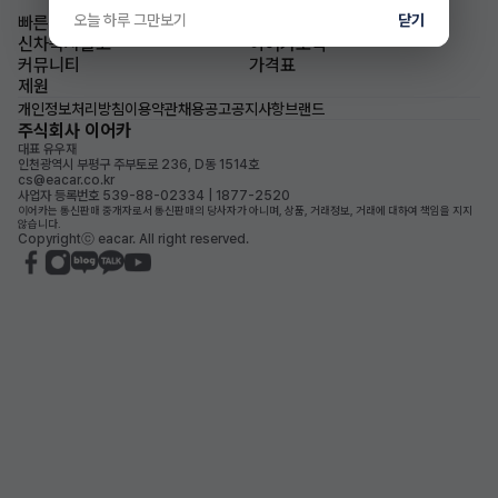
오늘 하루 그만보기
닫기
빠른승계
승계차량
신차즉시출고
이어카소식
커뮤니티
가격표
제원
개인정보처리방침
이용약관
채용공고
공지사항
브랜드
주식회사 이어카
대표 유우재
인천광역시 부평구 주부토로 236, D동 1514호
cs@eacar.co.kr
사업자 등록번호 539-88-02334 | 1877-2520
이어카는 통신판매 중개자로서 통신판매의 당사자가 아니며, 상품, 거래정보, 거래에 대하여 책임을 지지
않습니다.
Copyrightⓒ eacar. All right reserved.