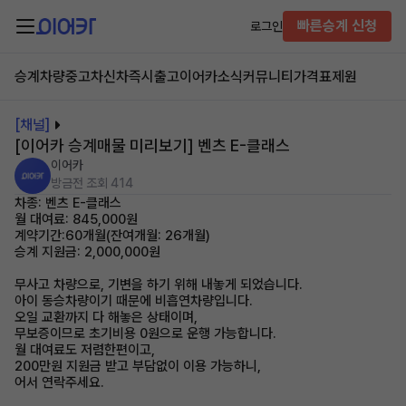
빠른승계 신청
로그인
승계차량
중고차
신차즉시출고
이어카소식
커뮤니티
가격표
제원
[채널]
[이어카 승계매물 미리보기] 벤츠 E-클래스
이어카
방금전
조회 414
차종: 벤츠 E-클래스
월 대여료: 845,000원
계약기간:60개월(잔여개월: 26개월)
승계 지원금: 2,000,000원
무사고 차량으로, 기변을 하기 위해 내놓게 되었습니다.
아이 동승차량이기 때문에 비흡연차량입니다.
오일 교환까지 다 해놓은 상태이며,
무보증이므로 초기비용 0원으로 운행 가능합니다.
월 대여료도 저렴한편이고,
200만원 지원금 받고 부담없이 이용 가능하니,
어서 연락주세요.