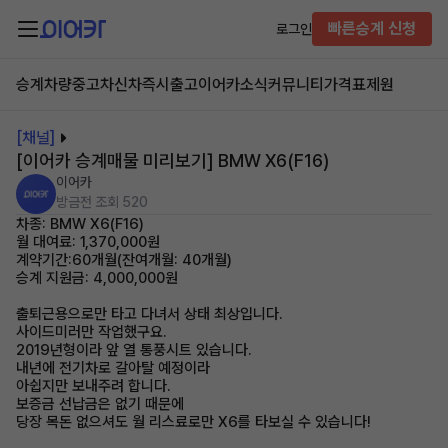
빠른승계 신청
로그인
승계차량
중고차
신차즉시출고
이어카소식
커뮤니티
가격표
제원
[채널]
[이어카 승계매물 미리보기] BMW X6(F16)
이어카
방금전
조회 520
차종: BMW X6(F16)
월 대여료: 1,370,000원
계약기간:60개월(잔여개월: 40개월)
승계 지원금: 4,000,000원
출퇴근용으로만 타고 다녀서 상태 최상입니다.
사이드미러만 작업했구요.
2019년형이라 앞 열 통풍시트 있습니다.
내년에 전기차로 갈아탈 예정이라
아쉽지만 보내주려 합니다.
보증금 선납금은 없기 때문에
당장 목돈 없으셔도 월 리스료로만 X6를 타보실 수 있습니다!