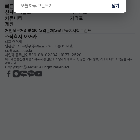
오늘 하루 그만보기
닫기
빠른승계
승계차량
신차즉시출고
이어카소식
커뮤니티
가격표
제원
개인정보처리방침
이용약관
채용공고
공지사항
브랜드
주식회사 이어카
대표 유우재
인천광역시 부평구 주부토로 236, D동 1514호
cs@eacar.co.kr
사업자 등록번호 539-88-02334 | 1877-2520
이어카는 통신판매 중개자로서 통신판매의 당사자가 아니며, 상품, 거래정보, 거래에 대하여 책임을 지지
않습니다.
Copyrightⓒ eacar. All right reserved.