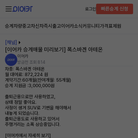
빠른승계 신청
로그인
승계차량
중고차
신차즉시출고
이어카소식
커뮤니티
가격표
제원
[채널]
[이어카 승계매물 미리보기] 폭스바겐 아테온
이어카
방금전
조회 814
차종: 폭스바겐 아테온
월 대여료: 872,224 원
계약기간:60개월(잔여개월: 55개월)
승계 지원금 :3,000,000원
출퇴근용으로만 사용하였고,
상태 정말 좋아요.
사정이 생겨 SUV로 기변을 해야해서
내놓게 되었습니다.
출퇴근용도로 사용하고 있어서
주행거리는 소폭 상승중입니다.
[이어카에서 자세히 보기]