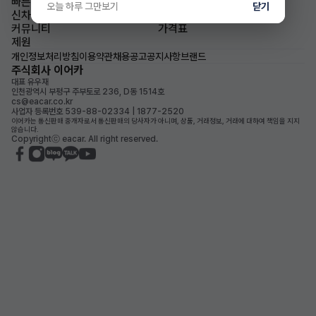
빠른승계
승계차량
오늘 하루 그만보기
닫기
신차즉시출고
이어카소식
커뮤니티
가격표
제원
개인정보처리방침
이용약관
채용공고
공지사항
브랜드
주식회사 이어카
대표 유우재
인천광역시 부평구 주부토로 236, D동 1514호
cs@eacar.co.kr
사업자 등록번호 539-88-02334 | 1877-2520
이어카는 통신판매 중개자로서 통신판매의 당사자가 아니며, 상품, 거래정보, 거래에 대하여 책임을 지지
않습니다.
Copyrightⓒ eacar. All right reserved.