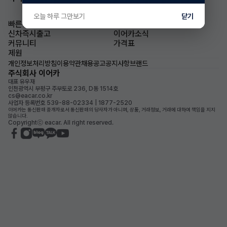
오늘 하루 그만보기
닫기
빠른승계
승계차량
신차즉시출고
이어카소식
커뮤니티
가격표
제원
개인정보처리방침
이용약관
채용공고
공지사항
브랜드
주식회사 이어카
대표 유우재
인천광역시 부평구 주부토로 236, D동 1514호
cs@eacar.co.kr
사업자 등록번호 539-88-02334 | 1877-2520
이어카는 통신판매 중개자로서 통신판매의 당사자가 아니며, 상품, 거래정보, 거래에 대하여 책임을 지지
않습니다.
Copyrightⓒ eacar. All right reserved.