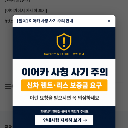
만족하실겁니다^^
[이어카에서 자세히 보기]
[필독] 이어카 사칭 사기 주의 안내
http://go.eacar.co.kr/604affa9082f9
×
목록 이동
이어카 앱 다운로드