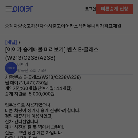
빠른승계 신청
로그인
승계차량
중고차
신차즉시출고
이어카소식
커뮤니티
가격표
제원
[채널]
[이어카 승계매물 미리보기] 벤츠 E-클래스
(W213/C238/A238)
이어카
방금전
조회 759
차종:벤츠 E-클래스(W213/C238/A238)
월 대여료:1,477,730원
계약기간:60개월(잔여개월: 44개월)
승계 지원금 :5,000,000원
업무용으로 사용하였으나
다른 차량이 생겨서 승계 진행하려 합니다.
정말 깨끗하게 이용하였고,
신차 컨디션입니다.
제가 사진을 잘 못 찍어서 그런데..
실물로 보면 정말 예쁜 차입니다.