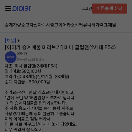
빠른승계 신청
로그인
승계차량
중고차
신차즉시출고
이어카소식
커뮤니티
가격표
제원
[채널]
[이어카 승계매물 미리보기] 미니 클럽맨(2세대 F54)
이어카
방금전
조회 805
차종: 미니 클럽맨(2세대 F54)
월대여료:582,100원
계약기간: 48개월(잔여개월: 23개월)
승계 지원금 : 600,000원
추가요금없이 한달 리스료만 내시면되고,
1년에 두번 약 15만원정도 추가로 냅니다.
그 외 승계지원금은 협의가능합니다.
주 사용 용도가 자녀들 동네 통학 위주로
사용였기 때문에 상태 깔끔하고 좋습니다.
이제 아이들도 점점 커가서
더 큰 차로 바꾸고싶어서 내놓게 되었네요.
너무 귀엽게 잘 나와서