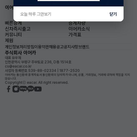
이어카 앱 다운로드
오늘 하루 그만보기
닫기
빠른승계
승계차량
신차즉시출고
이어카소식
커뮤니티
가격표
제원
개인정보처리방침
이용약관
채용공고
공지사항
브랜드
주식회사 이어카
대표 유우재
인천광역시 부평구 주부토로 236, D동 1514호
cs@eacar.co.kr
사업자 등록번호 539-88-02334 | 1877-2520
이어카는 통신판매 중개자로서 통신판매의 당사자가 아니며, 상품, 거래정보, 거래에 대하여 책임을 지지
않습니다.
Copyrightⓒ eacar. All right reserved.