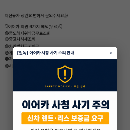
저신용자 상관❌ 편하게 문의주세요🤳
👇이어카 회원 6가지 혜택(무료)👇
🔴중도해지위약금무료조회
​🟡중고차시세조회
🟢차량별현금지원금
[필독] 이어카 사칭 사기 주의 안내
​🔵계약서인증매물
×
🟤차량번호간편조회
🟣허위매물없음