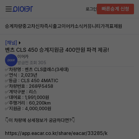
빠른승계 신청
로그인
승계차량
중고차
신차즉시출고
이어카소식
커뮤니티
가격표
제원
[채널]
벤츠 CLS 450 승계지원금 400만원 파격 제공!
이어카
방금전
조회 305
✅차량명 : 벤츠 CLS클래스(3세대)
✅연식 : 2,023년
✅등급 : CLS 450 4MATIC
✅차량번호 : 268무5458
✅계약구분 : 리스
✅대여료 : 1,991,000원
✅주행거리 : 60,200km
✅지원금 : 4,000,000원
👇이 차량에 상세정보가 궁금하다면?👇
https://app.eacar.co.kr/share/eacar/33285/k