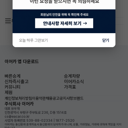
목록 이동
오늘 하루 그만보기
닫기
이어카 앱 다운로드
빠른승계
승계차량
신차즉시출고
이어카소식
커뮤니티
가격표
제원
개인정보처리방침
이용약관
채용공고
공지사항
브랜드
주식회사 이어카
대표 유우재
인천광역시 부평구 주부토로 236, D동 1514호
cs@eacar.co.kr
사업자 등록번호 539-88-02334 | 1877-2520
이어카는 통신판매 중개자로서 통신판매의 당사자가 아니며, 상품, 거래정보, 거래에 대하여 책임을 지지
않습니다.