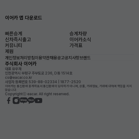
이어카 앱 다운로드
빠른승계
승계차량
신차즉시출고
이어카소식
커뮤니티
가격표
제원
개인정보처리방침
이용약관
채용공고
공지사항
브랜드
주식회사 이어카
대표 유우재
인천광역시 부평구 주부토로 236, D동 1514호
cs@eacar.co.kr
사업자 등록번호 539-88-02334 | 1877-2520
이어카는 통신판매 중개자로서 통신판매의 당사자가 아니며, 상품, 거래정보, 거래에 대하여 책임을 지지
않습니다.
Copyrightⓒ eacar. All right reserved.