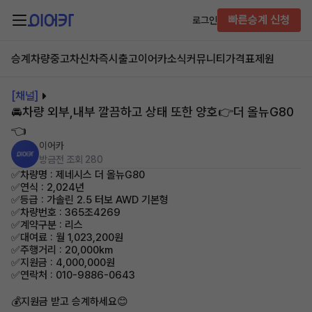
빠른승계 신청
로그인
승계차량
중고차
신차즉시출고
이어카소식
커뮤니티
가격표
제원
[채널]
🚘차량 외부,내부 깔끔하고 상태 또한 양호👉더 올뉴G80
👈
이어카
방금전
조회 280
✅차량명 : 제네시스 더 올뉴G80
✅연식 : 2,024년
✅등급 : 가솔린 2.5 터보 AWD 기본형
✅차량번호 : 365조4269
✅계약구분 : 리스
✅대여료 : 월 1,023,200원
✅주행거리 : 20,000km
✅지원금 : 4,000,000원
✅연락처 : 010-9886-0643
💰지원금 받고 승계하세요😊