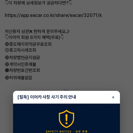
👇이 차량에 상세정보가 궁금하다면?👇
https://app.eacar.co.kr/share/eacar/32071/k
저신용자 상관❌ 편하게 문의주세요🤳
👇이어카 회원 6가지 혜택(무료)👇
🔴중도해지위약금무료조회
​🟡중고차시세조회
🟢차량별현금지원금
​🔵계약서인증매물
🟤차량번호간편조회
🟣허위매물없음
[필독] 이어카 사칭 사기 주의 안내
×