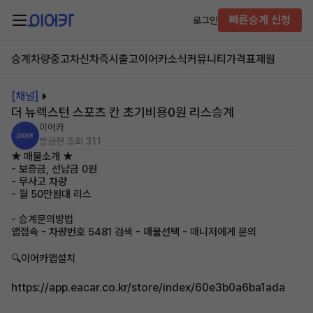
빠른승계 신청
로그인
승계차량
중고차
신차즉시출고
이어카소식
커뮤니티
가격표
제원
[채널]
더 뉴렉스턴 스포츠 칸 초기비용0원 리스승계
이어카
방금전
조회 311
★ 매물소개 ★
- 보증금, 선납금 0원
- 무사고 차량
- 월 50만원대 리스
- 승계문의방법
앱접속 - 차량번호 5481 검색 - 매물선택 - 매니저에게 문의
🔍이어카앱설치
https://app.eacar.co.kr/store/index/60e3b0a6ba1ada