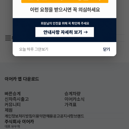
목록 이동
오늘 하루 그만보기
닫기
이어카 앱 다운로드
빠른승계
승계차량
신차즉시출고
이어카소식
커뮤니티
가격표
제원
개인정보처리방침
이용약관
채용공고
공지사항
브랜드
주식회사 이어카
대표 유우재