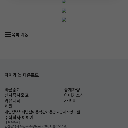
목록 이동
이어카 앱 다운로드
빠른승계
승계차량
신차즉시출고
이어카소식
커뮤니티
가격표
제원
개인정보처리방침
이용약관
채용공고
공지사항
브랜드
주식회사 이어카
대표 유우재
인천광역시 부평구 주부토로 236, D동 1514호