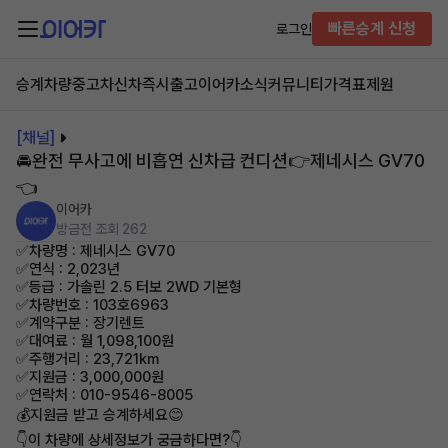
빠른승계 신청
로그인
승계차량
중고차
신차즉시출고
이어카소식
커뮤니티
가격표
제원
[채널]
🚘완전 무사고에 비흡연 신차급 컨디션👉제네시스 GV70
👈
이어카
방금전
조회 262
✅차량명 : 제네시스 GV70
✅연식 : 2,023년
✅등급 : 가솔린 2.5 터보 2WD 기본형
✅차량번호 : 103호6963
✅계약구분 : 장기렌트
✅대여료 : 월 1,098,100원
✅주행거리 : 23,721km
✅지원금 : 3,000,000원
✅연락처 : 010-9546-8005
💰지원금 받고 승계하세요😊
👇이 차량에 상세정보가 궁금하다면?👇