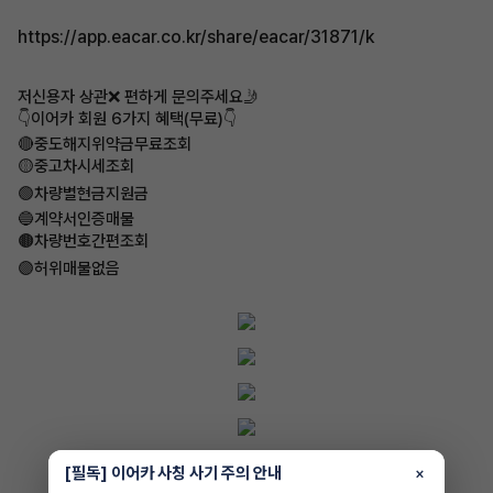
https://app.eacar.co.kr/share/eacar/31871/k
저신용자 상관❌ 편하게 문의주세요🤳
👇이어카 회원 6가지 혜택(무료)👇
🔴중도해지위약금무료조회
​🟡중고차시세조회
🟢차량별현금지원금
​🔵계약서인증매물
🟤차량번호간편조회
🟣허위매물없음
[필독] 이어카 사칭 사기 주의 안내
×