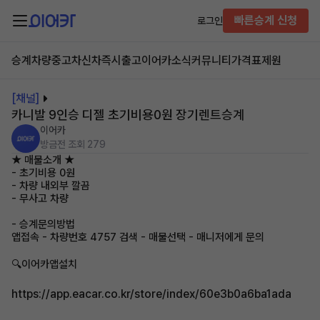
빠른승계 신청
로그인
승계차량
중고차
신차즉시출고
이어카소식
커뮤니티
가격표
제원
[채널]
카니발 9인승 디젤 초기비용0원 장기렌트승계
이어카
방금전
조회 279
★ 매물소개 ★
- 초기비용 0원
- 차량 내외부 깔끔
- 무사고 차량
- 승계문의방법
앱접속 - 차량번호 4757 검색 - 매물선택 - 매니저에게 문의
🔍이어카앱설치
https://app.eacar.co.kr/store/index/60e3b0a6ba1ada