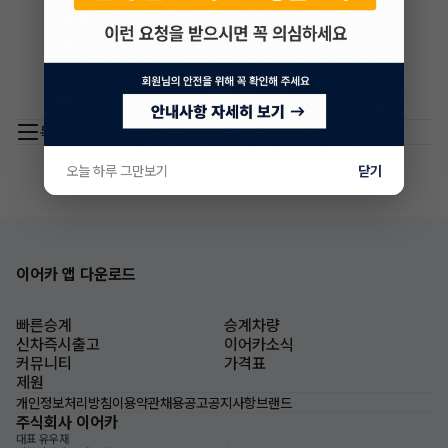
목록 이동
오늘 하루 그만보기
닫기
이어카 앱 다운로드
빠른승계
승계차량
신차즉시출고
이어카소식
커뮤니티
가격표
제원
개인정보처리방침
이용약관
채용공고
공지사항
브랜드
주식회사 이어카
대표 유우재