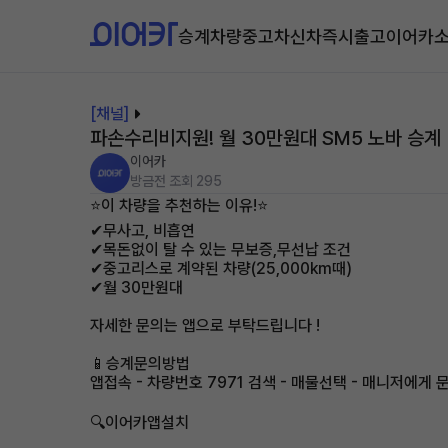
승계차량
중고차
신차즉시출고
이어카
[채널]
파손수리비지원! 월 30만원대 SM5 노바 승계
이어카
방금전
조회 295
⭐이 차량을 추천하는 이유!⭐
✔무사고, 비흡연
✔목돈없이 탈 수 있는 무보증,무선납 조건
✔중고리스로 계약된 차량(25,000km때)
✔월 30만원대
자세한 문의는 앱으로 부탁드립니다 !
📱승계문의방법
앱접속 - 차량번호 7971 검색 - 매물선택 - 매니저에게 
🔍이어카앱설치