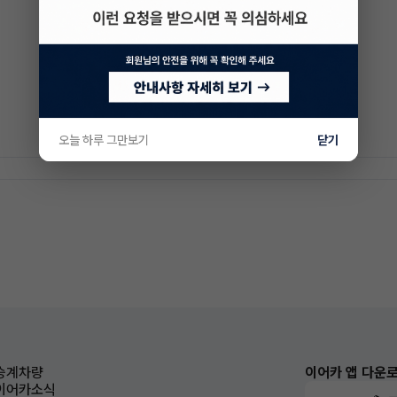
오늘 하루 그만보기
닫기
승계차량
이어카 앱 다운
이어카소식