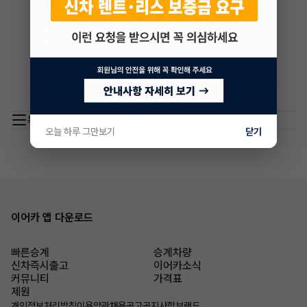
목록 이동
오늘 하루 그만보기
닫기
이어카 앱 다운로드
빠른승계
승계차량
신차즉시출고
이어카소식
커뮤니티
가격표
제원
개인정보처리방침
이용약관
채용공고
공지사항
브랜드