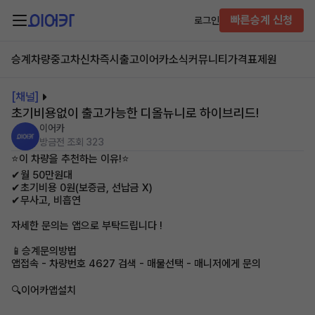
빠른승계 신청
로그인
승계차량
중고차
신차즉시출고
이어카소식
커뮤니티
가격표
제원
[채널]
초기비용없이 출고가능한 디올뉴니로 하이브리드!
이어카
방금전
조회 323
⭐이 차량을 추천하는 이유!⭐
✔월 50만원대
✔초기비용 0원(보증금, 선납금 X)
✔무사고, 비흡연
자세한 문의는 앱으로 부탁드립니다 !
📱승계문의방법
앱접속 - 차량번호 4627 검색 - 매물선택 - 매니저에게 문의
🔍이어카앱설치