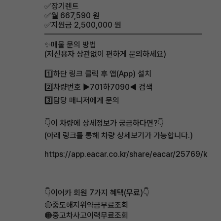
✅장기렌트
✅월 667,590 원
✅지원금 2,500,000 원
━━━━━━━━━━━━━━━━━━━━
✨매물 문의 방법
(저신용자 상관없이 편하게 문의하세요)
1️⃣하단 링크 클릭 후 앱(App) 설치
2️⃣차량번호 ▶701하7090◀ 검색
3️⃣담당 매니저에게 문의
👇이 차량에 상세정보가 궁금하다면?👇
(아래 링크를 통해 차량 상세보기가 가능합니다.)
https://app.eacar.co.kr/share/eacar/25769/k
👇이어카 회원 7가지 혜택(무료)👇
🔴중도해지위약금무료조회
🟠중고차사고이력무료조회