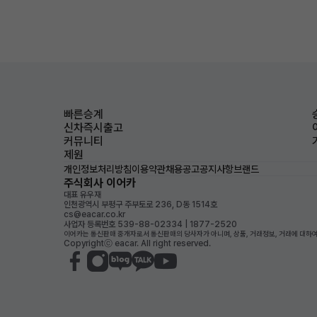
빠른승계
신차즉시출고
커뮤니티
제원
개인정보처리방침
이용약관
채용공고
공지사항
브랜드
주식회사 이어카
대표 유우재
인천광역시 부평구 주부토로 236, D동 1514호
cs@eacar.co.kr
사업자 등록번호 539-88-02334 | 1877-2520
이어카는 통신판매 중개자로서 통신판매의 당사자가 아니며, 상품, 거래정보, 거래에 대하여
Copyrightⓒ eacar. All right reserved.