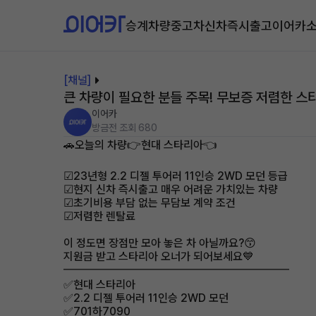
승계차량
중고차
신차즉시출고
이어카
[채널]
큰 차량이 필요한 분들 주목! 무보증 저렴한 스
이어카
방금전
조회 680
🚗오늘의 차량👉현대 스타리아👈
☑23년형 2.2 디젤 투어러 11인승 2WD 모던 등급
☑현지 신차 즉시출고 매우 어려운 가치있는 차량
☑초기비용 부담 없는 무담보 계약 조건
☑저렴한 렌탈료
이 정도면 장점만 모아 놓은 차 아닐까요?😙
지원금 받고 스타리아 오너가 되어보세요💙
━━━━━━━━━━━━━━━━━━━━
✅현대 스타리아
✅2.2 디젤 투어러 11인승 2WD 모던
✅701하7090