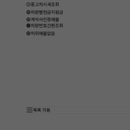
​🟡중고차시세조회
🟢차량별현금지원금
​🔵계약서인증매물
🟤차량번호간편조회
🟣허위매물없음
목록 이동