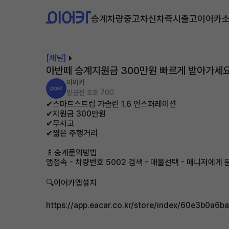
승계차량
중고차
신차즉시출고
이어카
[채널]
아반떼 승계지원금 300만원 빠르게 받아가세요
이어카
방금전
조회 700
✔스마트스트림 가솔린 1.6 인스퍼레이션
✔지원금 300만원
✔무사고
✔짧은 주행거리
📱승계문의방법
앱접속 - 차량번호 5002 검색 - 매물선택 - 매니저에게 
🔍이어카앱설치
https://app.eacar.co.kr/store/index/60e3b0a6b