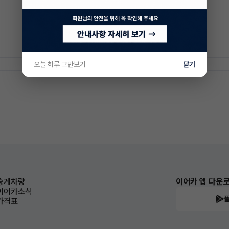
오늘 하루 그만보기
닫기
승계차량
이어카 앱 다운
이어카소식
가격표