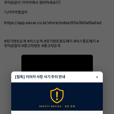
위약금없이 이어카에서 정리하세요!💥
🔍이어카앱설치
https://app.eacar.co.kr/store/index/60e3b0a6ba1ad
#장기렌트승계 #리스승계 #장기렌트중도해지 #리스중도해지 #
위약금절약 #중고차렌트 #중고차승계
[필독] 이어카 사칭 사기 주의 안내
×