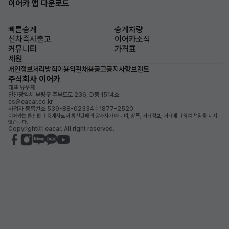
이어카 앱 다운로드
빠른승계
승계차량
신차즉시출고
이어카소식
커뮤니티
가격표
제원
개인정보처리방침
이용약관
채용공고
공지사항
브랜드
주식회사 이어카
대표 유우재
인천광역시 부평구 주부토로 236, D동 1514호
cs@eacar.co.kr
사업자 등록번호 539-88-02334 | 1877-2520
이어카는 통신판매 중개자로서 통신판매의 당사자가 아니며, 상품, 거래정보, 거래에 대하여 책임을 지지
않습니다.
Copyrightⓒ eacar. All right reserved.