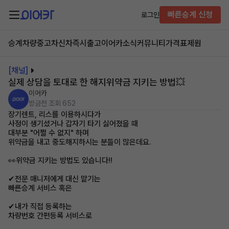
빠른승계 신청
로그인
승계차량
중고차
신차즉시출고
이어카소식
커뮤니티
가격표
제원
[채널]
실제 상담을 토대로 한 해지위약금 지키는 방법💥
이어카
방금전
조회 652
장기렌트, 리스를 이용하시다가
사정이 생기셨거나 갑자기 타기 싫어졌을 때
대부분 "어쩔 수 없지" 하며
위약금을 내고 중도해지하시는 분들이 많은데요.
👀위약금 지키는 방법도 있습니다!!
✔전문 매니저에게 대신 맡기는
빠른승계 서비스 혹은
✔내가 직접 등록하는
차량번호 간편등록 서비스로