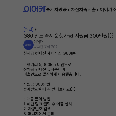
승계차량
중고차
신차즉시출고
이어카
[채널]
G80 인도 즉시 운행가능! 지원금 300만원💥
이어카
방금전
조회 707
신차급 컨디션 제네시스 G80!🚘
주행거리 5,000km 미만으로
신차급 컨디션 유지중이며
비흡연으로 깔끔하게 이용했습니다.
지원금 300만원
승계받으실 때 꼭 받아보세요!💥
✨매물 문의 방법
1. 하단 링크 클릭 후 어플 설치
2. 차량번호 검색
3. 매니저에게 문의