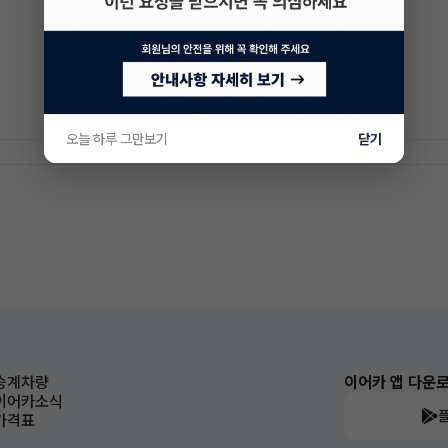
오늘 하루 그만보기
닫기
승계차량
이어카 앱 다운
이어카소식
가격표