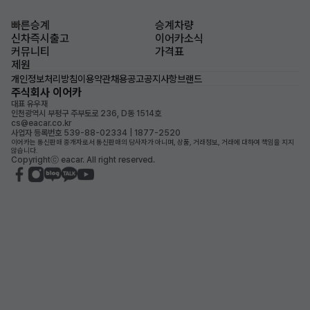
빠른승계
승계차량
신차즉시출고
이어카소식
커뮤니티
가격표
제원
개인정보처리방침
이용약관
채용공고
공지사항
브랜드
주식회사 이어카
대표 유우재
인천광역시 부평구 주부토로 236, D동 1514호
cs@eacar.co.kr
사업자 등록번호 539-88-02334 | 1877-2520
이어카는 통신판매 중개자로서 통신판매의 당사자가 아니며, 상품, 거래정보, 거래에 대하여 책임을 지지
않습니다.
Copyrightⓒ eacar. All right reserved.