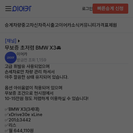
빠른승계 신청
로그인
승계차량
중고차
신차즉시출고
이어카소식
커뮤니티
가격표
제원
[채널]
무보증 초저렴 BMW X3🚘
이어카
방금전
조회 1,159
고급 휘발유 사용되었으며
손세차로만 차량 관리 하셔서
아주 깔끔한 상태 유지되어 있습니다.
옵션 아쉬움없이 적용되어 있으며
무보증 조건으로 현시점에서
10-15만원 정도 저렴하게 이용하실 수 있습니다!
✅BMW X3(3세대)
✅xDrive30e xLine
✅201소3442
✅리스
✅월 644,110원