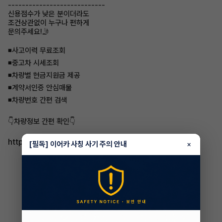
----------------------------
신용점수가 낮은 분이더라도
조건상관없이 누구나 편하게
문의주세요!🤳
◾사고이력 무료조회
◾중고차 시세조회
◾차량별 현금지원금 제공
◾계약서인증 안심매물
◾차량번호 간편 검색
👇차량정보 간편 확인👇
https://app.eacar.co.kr/share/eacar/22884
[필독] 이어카 사칭 사기 주의 안내
×