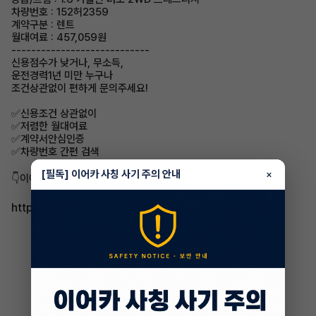
차량번호 : 152허2359
계약구분 : 렌트
월대여료 : 457,059원
----------------------------
신용점수가 낮거나, 무소득,
운전경력1년 미만 누구나
조건상관없이 편하게 문의주세요!
✅신용조건 상관없이
✅저렴한 월대여료
✅계약서안심인증
✅차량번호 간편 검색
[필독] 이어카 사칭 사기 주의 안내
×
👇이어카 어플에서 차량정보 확인👇
https://app.eacar.co.kr/share/eacar/22697