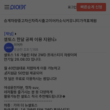
빠른승계 신청
로그인
승계차량
중고차
신차즉시출고
이어카소식
커뮤니티
가격표
제원
[채널]
셀토스 한달 공짜 이용 지원!👍
이어카
방금전
조회 1,168
셀토스 1.6 가솔린 터보 2WD 프레스티지 차량이며
만기일 26.08.03 입니다.
월 40만원대로 저렴하게 이용 가능하고
💰지원금 50만원 제공되어
첫 달은 무료로 이용하시는 셈입니다!
여성운전자분, 첫차 suv,
레저활동 즐기시는 분 등 다양하게
활용가능한 셀토스 적극 추천해드립니다!🍀
----------------------------
차종 : 기아 더 뉴셀토스
등급/트림 : 1.6 가솔린 터보 2WD 프레스티지