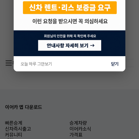
목록 이동
오늘 하루 그만보기
닫기
이어카 앱 다운로드
빠른승계
승계차량
신차즉시출고
이어카소식
커뮤니티
가격표