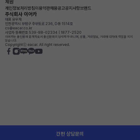
제원
개인정보처리방침
이용약관
채용공고
공지사항
브랜드
주식회사 이어카
대표 유우재
인천광역시 부평구 주부토로 236, D동 1514호
cs@eacar.co.kr
사업자 등록번호 539-88-02334 | 1877-2520
이어카는 통신판매 중개자로서 통신판매의 당사자가 아니며, 상품, 거래정보, 거래에 대하여 책임을 지지
않습니다.
Copyrightⓒ eacar. All right reserved.
간편 상담문의