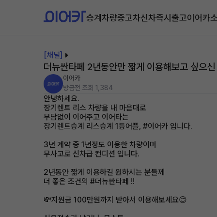
승계차량
중고차
신차즉시출고
이어카
[채널]
더뉴싼타페 2년동안만 짧게 이용해보고 싶으신 분!
이어카
방금전
조회 1,384
안녕하세요.
장기렌트 리스 차량을 내 마음대로
부담없이 이어주고 이어타는
장기렌트승계 리스승계 1등어플, #이어카 입니다.
3년 계약 중 1년정도 이용한 차량이며
무사고로 신차급 컨디션 입니다.
2년동안 짧게 이용하길 원하시는 분들께
더 좋은 조건의 #더뉴싼타페 !!
💸지원금 100만원까지 받아서 이용해보세요😊