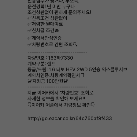
신용점수가 낮거나, 무소득,
운전경력1년 미만 누구나
조건상관없이 편하게 문의주세요!
✅신용조건 상관없이
✅저렴한 월대여료
✅신차급 조건🚘
✅계약서안심인증
✅차량번호로 간편 조회🔍
----------------------------
차량번호 : 163하7330
계약구분: 렌트
등급/트림: 1.6 터보 HEV 2WD 5인승 익스클루시브
계약서인증:차량계약확인서📑
🚨지원금 100만원🚨
----------------------------
지금 이어카에서 '차량번호' 조회로
자세한 정보를 확인해 보세요!!
👇이어카 어플에서 차량정보 확인👇
http://go.eacar.co.kr/64c760af9f433