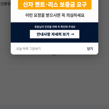
저신용장기렌트 #승계어플 #장기렌트승계
오늘 하루 그만보기
닫기