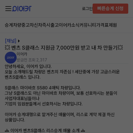
빠른승계 신청
로그인
승계차량
중고차
신차즉시출고
이어카소식
커뮤니티
가격표
제원
[채널]
💥 벤츠 S클래스 지원금 7,000만원 받고 내 차 만들기💥
이어카
방금전
조회 2,317
안녕하세요, 이어카 입니다.
오늘 소개해드릴 차량은 벤츠의 자존심 ! 세단중에 가장 고급스러운
벤츠S클래스 입니다.
S클래스 마이바흐 S580 4매틱 차량입니다.
그냥 S클래스도 아닌 마이바흐 차량이며, 보통 선호하시는 분들이
사업자대표님들이나
기업의 임원분들께서 선호하시는 차량입니다.
이어카 승계대행으로 맡겨주신 매물이며, 리스로 계약 체결 하신
상품입니다.
🚓 이어카 벤츠S클래스 리스승계 매물 소개 🚓