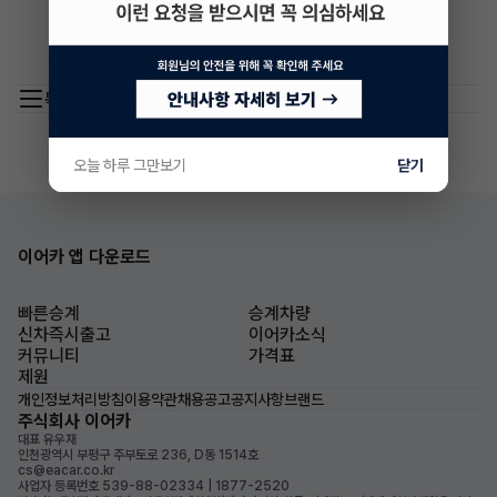
목록 이동
오늘 하루 그만보기
닫기
이어카 앱 다운로드
빠른승계
승계차량
신차즉시출고
이어카소식
커뮤니티
가격표
제원
개인정보처리방침
이용약관
채용공고
공지사항
브랜드
주식회사 이어카
대표 유우재
인천광역시 부평구 주부토로 236, D동 1514호
cs@eacar.co.kr
사업자 등록번호 539-88-02334 | 1877-2520