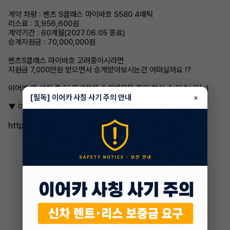
계약 차량 : 벤츠 S클래스 마이바흐 S580 4매틱
리스료 : 3,956,600원
계약기간 : 60개월(2027.06.05 종료)
승계지원금 : 70,000,000원
벤츠S클래스 마이바흐 고려중이시라면
지원금 7,000만원 받으면서 승계받아보시는건 어떠실까요 !?
이어카 앱 설치 후 더 자세하게 승계매물을 확인 하실 수 있습니다 :)
[필독] 이어카 사칭 사기 주의 안내
×
▼ 이어카 앱에서 확인하기 ▼
https://app.eacar.co.kr/share/eacar/19587