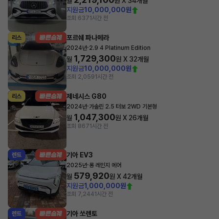
월
원 X
34
개월
지원금
10,000,000원
조회 637
1시간 전
포르쉐 파나메라
리스
·
2024년
2.9 4 Platinum Edition
1,729,300
월
원 X
32
개월
지원금
10,000,000원
조회 2,059
1시간 전
제네시스 G80
리스
·
2024년
가솔린 2.5 터보 2WD 기본형
1,047,300
월
원 X
26
개월
조회 867
1시간 전
기아 EV3
렌트
·
2025년
롱 레인지 에어
579,920
월
원 X
42
개월
지원금
1,000,000원
조회 7,244
1시간 전
기아 쏘렌토
렌트