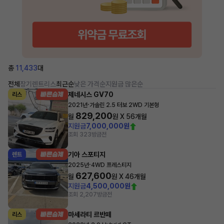
총
11,433
대
전체
장기렌트
리스
최근순
낮은 가격순
지원금 많은순
제네시스 GV70
리스
·
2021년
가솔린 2.5 터보 2WD 기본형
829,200
월
원 X
56
개월
지원금
7,000,000원
조회 323
방금전
기아 스포티지
렌트
·
2025년
4WD 프레스티지
627,600
월
원 X
46
개월
지원금
4,500,000원
조회 2,207
방금전
마세라티 르반떼
리스