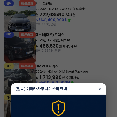
기아 쏘렌토
렌트
·
2023년
HEV 1.6 2WD 5인승 노블레스
722,635
월
원 X
24
개월
지원금
1,400,000원
조회 336
방금전
쉐보레(대우) 트랙스
렌트
·
2026년
1.2 가솔린 터보 RS
486,530
월
원 X
49
개월
조회 2,237
1시간 전
BMW X시리즈
리스
·
2024년
xDrive40i M Sport Package
1,713,990
월
원 X
29
개월
지원금
10,000,000원
조회 1,839
1시간 전
[필독] 이어카 사칭 사기 주의 안내
×
기아 카니발
리스
·
2025년
9인승 가솔린 노블레스
688,360
월
원 X
41
개월
지원금
2,000,000원