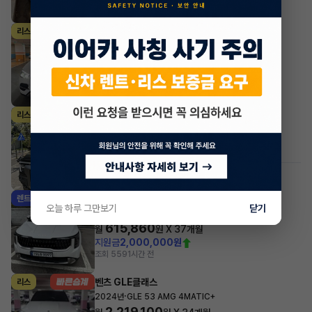
조회 1,521
1시간 전
벤츠 GLE클래스
리스
·
2026년
GLE 300d 4MATIC
1,780,239
월
원 X
32
개월
지원금
7,000,000원
조회 252
1시간 전
KG모빌리티(쌍용) 무쏘
리스
·
2026년
2.2 디젤 4WD M7
795,850
월
원 X
30
개월
조회 489
1시간 전
#저신용
기아 카니발
렌트
오늘 하루 그만보기
닫기
·
2025년
9인승 가솔린 노블레스
615,860
월
원 X
37
개월
지원금
2,000,000원
조회 559
1시간 전
벤츠 GLE클래스
리스
·
2024년
GLE 53 AMG 4MATIC+
2,219,100