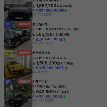
·
2022년
2.0 Hybrid GT
1,697,700
월
원 X
24
개월
지원금
31,860,000원
조회 730
방금전
현대 팰리세이드
렌트
·
2024년
3.8 가솔린 AWD 7인승 르블랑
595,130
월
원 X
40
개월
지원금
4,440,000원
조회 1,526
방금전
포르쉐 박스터
리스
·
2024년
4.0 Boxster GTS
1,508,200
월
원 X
40
개월
지원금
25,000,000원
조회 811
방금전
기아 카니발
렌트
·
2025년
9인승 디젤 노블레스
642,851
월
원 X
34
개월
지원금
4,000,000원
조회 3,843
방금전