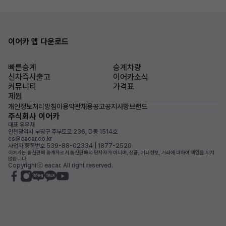
이어카 앱 다운로드
빠른승계
승계차량
신차즉시출고
이어카소식
커뮤니티
가격표
제원
개인정보처리방침
이용약관
채용공고
공지사항
브랜드
주식회사 이어카
대표 유우재
인천광역시 부평구 주부토로 236, D동 1514호
cs@eacar.co.kr
사업자 등록번호 539-88-02334 | 1877-2520
이어카는 통신판매 중개자로서 통신판매의 당사자가 아니며, 상품, 거래정보, 거래에 대하여 책임을 지지
않습니다.
Copyrightⓒ eacar. All right reserved.