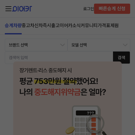
빠른승계 신청
로그인
승계차량
중고차
신차즉시출고
이어카소식
커뮤니티
가격표
제원
검색