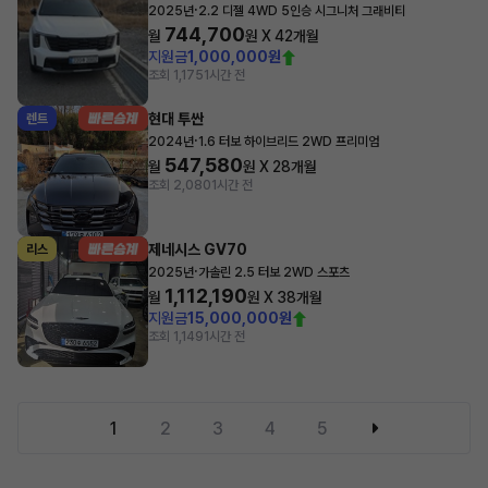
·
2025년
2.2 디젤 4WD 5인승 시그니처 그래비티
744,700
월
원 X
42
개월
지원금
1,000,000원
조회 1,175
1시간 전
현대 투싼
렌트
·
2024년
1.6 터보 하이브리드 2WD 프리미엄
547,580
월
원 X
28
개월
조회 2,080
1시간 전
제네시스 GV70
리스
·
2025년
가솔린 2.5 터보 2WD 스포츠
1,112,190
월
원 X
38
개월
지원금
15,000,000원
조회 1,149
1시간 전
1
2
3
4
5