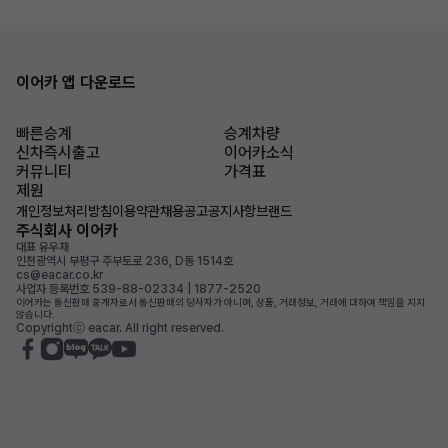
이어카 앱 다운로드
빠른승계
승계차량
신차즉시출고
이어카소식
커뮤니티
가격표
제원
개인정보처리방침
이용약관
채용공고
공지사항
브랜드
주식회사 이어카
대표 유우재
인천광역시 부평구 주부토로 236, D동 1514호
cs@eacar.co.kr
사업자 등록번호 539-88-02334 | 1877-2520
이어카는 통신판매 중개자로서 통신판매의 당사자가 아니며, 상품, 거래정보, 거래에 대하여 책임을 지지
않습니다.
Copyrightⓒ eacar. All right reserved.