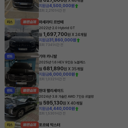
월
원 X
46
개월
지원금
4,500,000원
조회 2,210
1시간 전
마세라티 르반떼
리스
·
2022년
2.0 Hybrid GT
1,697,700
월
원 X
24
개월
지원금
31,860,000원
조회 734
1시간 전
기아 카니발
렌트
·
2025년
1.6 HEV 9인승 노블레스
681,890
월
원 X
35
개월
지원금
6,000,000원
조회 1,032
1시간 전
현대 팰리세이드
렌트
·
2024년
3.8 가솔린 AWD 7인승 르블랑
595,130
월
원 X
40
개월
지원금
4,440,000원
조회 1,530
1시간 전
포르쉐 박스터
리스