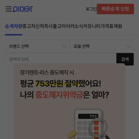
빠른승계 신청
로그인
승계차량
중고차
신차즉시출고
이어카소식
커뮤니티
가격표
제원
검색