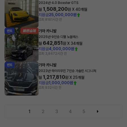
·
2024년
4.0 Boxster GTS
1,508,200
월
원 X
40
개월
지원금
25,000,000원
조회 816
1시간 전
기아 카니발
렌트
·
2025년
9인승 디젤 노블레스
642,851
월
원 X
34
개월
지원금
4,000,000원
조회 3,847
2시간 전
기아 카니발
렌트
·
2023년
하이리무진 7인승 가솔린 시그니처
1,217,810
월
원 X
25
개월
지원금
1,000,000원
조회 93
2시간 전
1
2
3
4
5