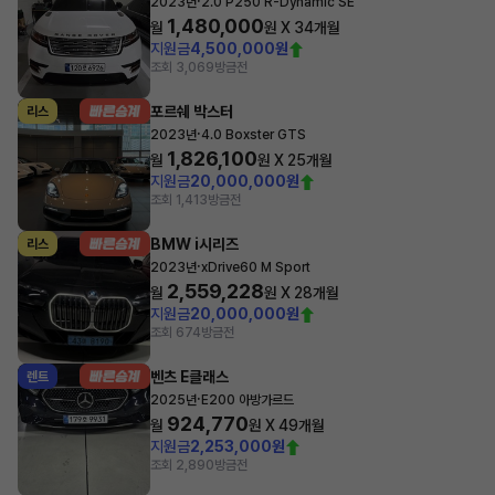
·
2023년
2.0 P250 R-Dynamic SE
1,480,000
월
원 X
34
개월
지원금
4,500,000원
조회 3,069
방금전
포르쉐 박스터
리스
·
2023년
4.0 Boxster GTS
1,826,100
월
원 X
25
개월
지원금
20,000,000원
조회 1,413
방금전
BMW i시리즈
리스
·
2023년
xDrive60 M Sport
2,559,228
월
원 X
28
개월
지원금
20,000,000원
조회 674
방금전
벤츠 E클래스
렌트
·
2025년
E200 아방가르드
924,770
월
원 X
49
개월
지원금
2,253,000원
조회 2,890
방금전