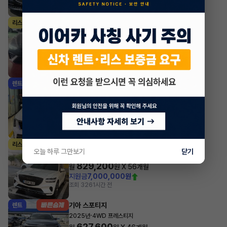
조회 6,624
1시간 전
현대 아반떼
리스
·
2025년
가솔린 2.0 터보 N DCT
594,980
월
원 X
45
개월
지원금
8,000,000원
조회 1,828
1시간 전
기아 쏘렌토
렌트
·
2024년
HEV 1.6 2WD 5인승 시그니처
764,700
월
원 X
37
개월
지원금
4,000,000원
조회 3,639
1시간 전
제네시스 GV70
리스
오늘 하루 그만보기
닫기
·
2021년
가솔린 2.5 터보 2WD 기본형
829,200
월
원 X
56
개월
지원금
7,000,000원
조회 326
1시간 전
기아 스포티지
렌트
·
2025년
4WD 프레스티지
627,600