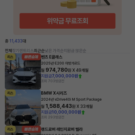
총
11,433
대
전체
장기렌트
리스
최근순
낮은 가격순
지원금 많은순
벤츠 E클래스
리스
·
2025년
E200 아방가르드
974,780
월
원 X
49
개월
지원금
7,000,000원
조회 703
방금전
BMW X시리즈
리스
·
2024년
xDrive40i M Sport Package
1,588,443
월
원 X
33
개월
지원금
10,000,000원
조회 293
방금전
랜드로버 레인지로버 벨라
리스