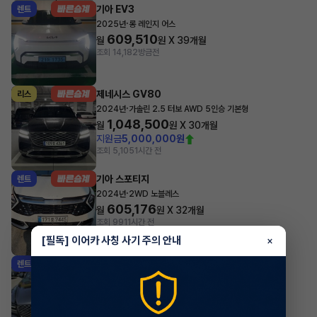
기아 EV3
렌트
·
2025년
롱 레인지 어스
609,510
월
원 X
39
개월
조회 14,182
방금전
제네시스 GV80
리스
·
2024년
가솔린 2.5 터보 AWD 5인승 기본형
1,048,500
월
원 X
30
개월
지원금
5,000,000원
조회 5,105
1시간 전
기아 스포티지
렌트
·
2024년
2WD 노블레스
605,176
월
원 X
32
개월
조회 991
1시간 전
[필독] 이어카 사칭 사기 주의 안내
×
제네시스 G80
렌트
·
2024년
가솔린 2.5 터보 2WD 기본형
983,840
월
원 X
12
개월
지원금
3,000,000원