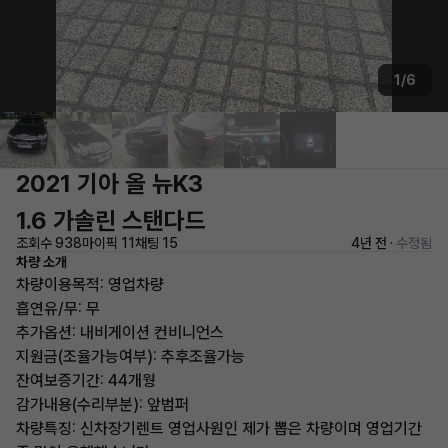
1/6
2021 기아 올 뉴K3
1.6 가솔린 스탠다드
조회수 938
마이픽 11
채팅 15
4년 전 ·
수정됨
차량 소개
차량이용목적: 영업차량
흡연유/무: 무
추가옵션: 내비게이션 컨비니언스
지원금(조율가능여부): 추후조율가능
잔여보증기간: 44개웡
감가내용(수리부분): 앞범퍼
차량특징: 신차장기렌트 영업사원인 제가 뽑은 차량이며 영업기간