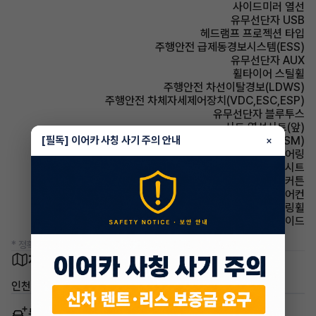
사이드미러 열선
유무선단자 USB
헤드램프 프로젝션 타입
주행안전 급제동경보시스템(ESS)
유무선단자 AUX
휠타이어 스틸휠
주행안전 차선이탈경보(LDWS)
주행안전 차체자세제어장치(VDC,ESC,ESP)
유무선단자 블루투스
시트 열선시트(앞)
[필독] 이어카 사칭 사기 주의 안내
주행안전 샤시 통합 제어 시스템(VSM)
×
스티어링휠 텔레스코픽 스티어링
시트 인조가죽시트
에어백 커튼
에어컨 수동에어컨
스티어링휠 속도감응식 스티어링휠
에어백 사이드
* 정확한 정보는 판매자와 반드시 확인하시기 바랍니다.
차량 위치
인천 남동구 구월동
동일 차종 이어카