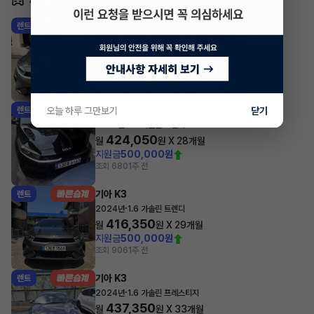
기아 K3
렌트
·
2024년
1.6 가솔린 프레스티지
412,060
월
원 X
37
개월
지원금
1,500,000원
조회 96
2시간 전
기아 K3
오늘 하루 그만보기
닫기
렌트
·
2024년
1.6 가솔린 트렌디
424,050
월
원 X
28
개월
지원금
500,000원
조회 680
1주 전
기아 K3
렌트
·
2024년
1.6 가솔린 트렌디
416,350
월
원 X
29
개월
지원금
500,000원
조회 906
1주 전
기아 K3
렌트
·
2024년
1.6 가솔린 프레스티지
437,350
월
원 X
33
개월