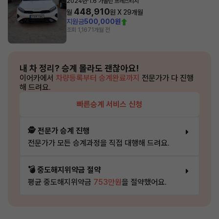
·
2024년
1.6 가솔린 프레스티지
448,910
월
원 X
29
개월
지원금
500,000원
조회 1,167
1개월 전
내 차 정리?
승계 몰라도 괜찮아요!
이어카에서
차량등록부터 승계완료까지
전문가가 다 진행
해 드려요.
빠른승계 서비스 신청
🕵️ 전문가 승계 진행
전문가가 모든 승계과정을 직접 대행해 드려요.
💣 중도해지위약금 절약
평균 중도해지위약금
753만원
을 절약했어요.