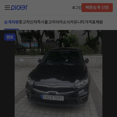
빠른승계 신청
로그인
승계차량
중고차
신차즉시출고
이어카소식
커뮤니티
가격표
제원
렌트