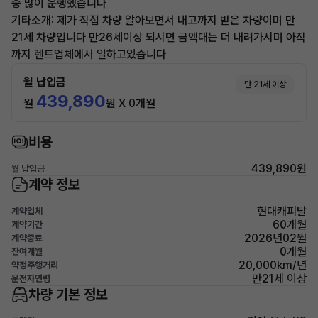
중 많이 운행했습니다
기타소개: 제가 직접 차량 알아보면서 내고까지 받은 차량이며 만
21세 차량입니다 만26세이상 되시면 금액대는 더 내려가시며 아직
까지 렌트업체에서 일하고있습니다
월 납입금
만 21세 이상
439,890
월
원 X 0개월
비용
439,890원
월 납입금
계약 정보
현대캐피탈
계약업체
60개월
계약기간
2026년02월
계약종료
0개월
잔여개월
20,000km/년
약정주행거리
만21세 이상
운전자연령
차량 기본 정보