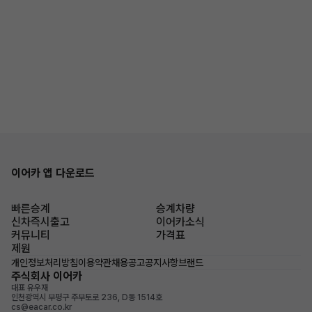
이어카 앱 다운로드
빠른승계
승계차량
신차즉시출고
이어카소식
커뮤니티
가격표
제원
개인정보처리방침
이용약관
채용공고
공지사항
브랜드
주식회사 이어카
대표 유우재
인천광역시 부평구 주부토로 236, D동 1514호
cs@eacar.co.kr