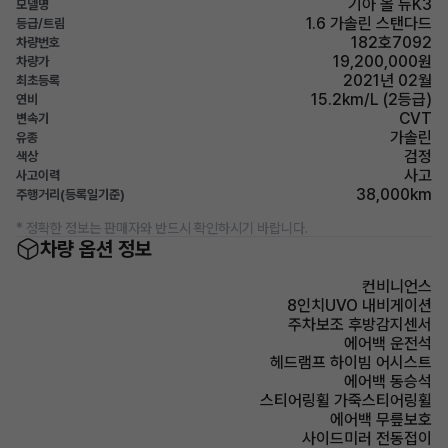
기아 올 뉴K3
모델명
1.6 가솔린 스탠다드
등급/트림
182호7092
차량번호
19,200,000원
차량가
2021년 02월
최초등록
15.2km/L (2등급)
연비
CVT
변속기
가솔린
유종
검정
색상
사고
사고이력
38,000km
주행거리(등록일기준)
* 정확한 정보는 판매자와 반드시 확인하시기 바랍니다.
차량 옵션 정보
컨비니언스
8인치UVO 내비게이션
주차보조 후방감지센서
에어백 운전석
헤드램프 하이빔 어시스트
에어백 동승석
스티어링휠 가죽스티어링휠
에어백 무릎보호
사이드미러 전동접이