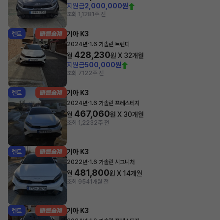
지원금
2,000,000원
조회 1,128
1주 전
기아 K3
렌트
·
2024년
1.6 가솔린 트렌디
428,230
월
원 X
32
개월
지원금
500,000원
조회 712
2주 전
기아 K3
렌트
·
2024년
1.6 가솔린 프레스티지
467,060
월
원 X
30
개월
조회 1,223
2주 전
기아 K3
렌트
·
2022년
1.6 가솔린 시그니처
481,800
월
원 X
14
개월
조회 954
1개월 전
기아 K3
렌트