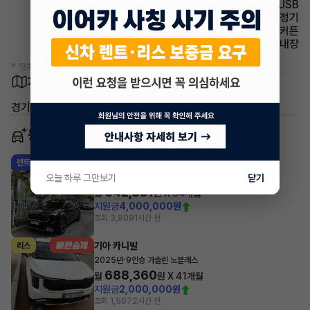
유무선단자 USB
에어컨 공기청정기
에어백 커튼
스티어링휠 열선내장
* 정확한 정보는 판매자와 반드시 확인하시기 바랍니다.
차량 위치
경기 광주시 역동
동일 차종 이어카
기아 카니발
렌트
·
오늘 하루 그만보기
닫기
2025년
9인승 디젤 노블레스
642,851
월
원 X
34
개월
지원금
4,000,000원
조회 3,809
1시간 전
기아 카니발
리스
·
2025년
9인승 가솔린 노블레스
688,360
월
원 X
41
개월
지원금
2,000,000원
조회 1,507
2시간 전