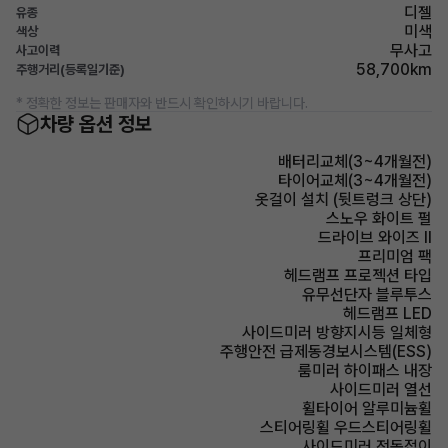
디젤
유종
미색
색상
무사고
사고이력
58,700km
주행거리(등록일기준)
* 정확한 정보는 판매자와 반드시 확인하시기 바랍니다.
차량 옵션 정보
배터리교체(3~4개월전)
타이어교체(3~4개월전)
옷걸이 설치 (뒷트렁크 상단)
스노우 화이트 펄
드라이브 와이즈 II
프리미엄 팩
헤드램프 프로젝션 타입
유무선단자 블루투스
헤드램프 LED
사이드미러 방향지시등 일체형
주행안전 급제동경보시스템(ESS)
룸미러 하이패스 내장
사이드미러 열선
휠타이어 알루미늄휠
스티어링휠 우드스티어링휠
사이드미러 전동접이