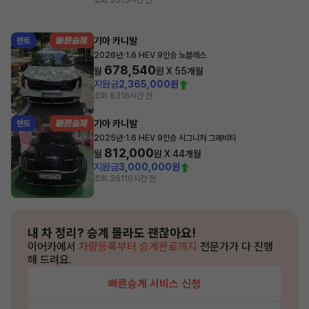
조회 35
15시간 전
기아 카니발
렌트
·
2026년
1.6 HEV 9인승 노블레스
678,540
월
원 X
55
개월
지원금
2,365,000원
조회 83
16시간 전
기아 카니발
렌트
·
2025년
1.6 HEV 9인승 시그니처 그래비티
812,000
월
원 X
44
개월
지원금
3,000,000원
조회 261
16시간 전
내 차 정리?
승계 몰라도 괜찮아요!
이어카에서
차량등록부터 승계완료까지
전문가가 다 진행
해 드려요.
빠른승계 서비스 신청