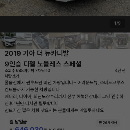
1/9
2019 기아 더 뉴카니발
9인승 디젤 노블레스 스페셜
조회수 688
마이픽 7
채팅 10
4년 전
차량 소개
풀옵션에서 썬루프만 빠진 차량입니다~ 어라운드뷰, 스마트크루즈
컨트롤까지 가능한 차량입니다
배터리, 타이어, 외관도장수리까지 전부 해놓은상태라 그냥 인수하
신후 1년만 타시면 될듯합니다
랜트기간 짧은 차량 찾으시는 분들에게는 딱일듯하네요
월 납입금
만 26세 이상
646,030