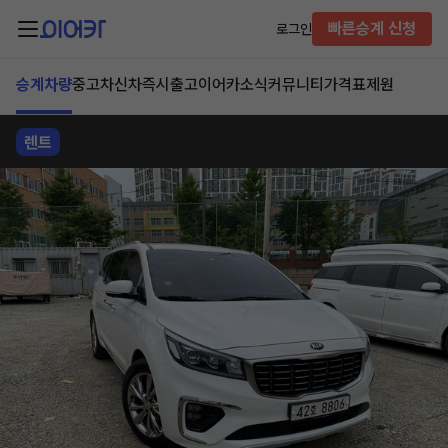
빠른승계 신청
로그인
승계차량
중고차
신차즉시출고
이어카소식
커뮤니티
가격표
제원
렌트