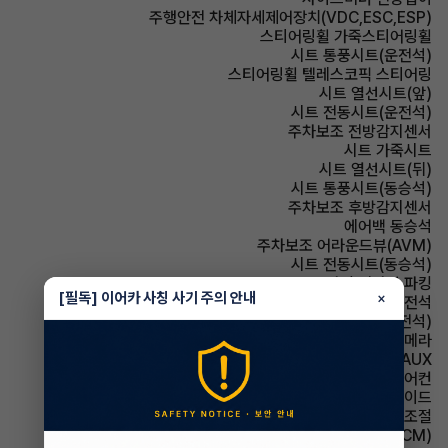
주행안전 차체자세제어장치(VDC,ESC,ESP)
스티어링휠 가죽스티어링휠
시트 통풍시트(운전석)
스티어링휠 텔레스코픽 스티어링
시트 열선시트(앞)
시트 전동시트(운전석)
주차보조 전방감지센서
시트 가죽시트
시트 열선시트(뒤)
시트 통풍시트(동승석)
주차보조 후방감지센서
에어백 동승석
주차보조 어라운드뷰(AVM)
시트 전동시트(동승석)
파킹 전자식 파킹
[필독] 이어카 사칭 사기 주의 안내
×
에어백 운전석
시트 메모리시트(운전석)
주차보조 후방카메라
유무선단자 AUX
에어컨 풀오토에어컨
에어백 사이드
사이드미러 후진각도조절
룸미러 전자식 룸미러(ECM)