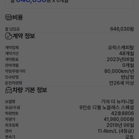
월
원 X 0개월
비용
646,030원
월 납입금
계약 정보
오릭스캐피탈
계약업체
48개월
계약기간
2023년06월
계약종료
0개월
잔여개월
80,000km/년
약정주행거리
반납형
인수방법
만26세 이상
운전자연령
차량 기본 정보
기아 더 뉴카니발
모델명
9인승 디젤 노블레스 스페셜
등급/트림
42호8806
차량번호
41,980,000원
차량가
2019년 06월
최초등록
11.4km/L (4등급)
연비
오토
변속기