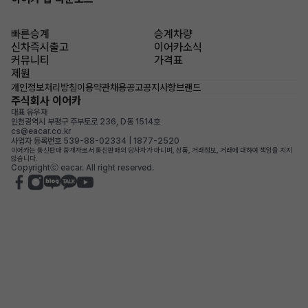
빠른승계
승계차량
신차즉시출고
이어카소식
커뮤니티
가격표
제원
개인정보처리방침
이용약관
채용공고
공지사항
브랜드
주식회사 이어카
대표 유우재
인천광역시 부평구 주부토로 236, D동 1514호
cs@eacar.co.kr
사업자 등록번호 539-88-02334 | 1877-2520
이어카는 통신판매 중개자로서 통신판매의 당사자가 아니며, 상품, 거래정보, 거래에 대하여 책임을 지지
않습니다.
Copyrightⓒ eacar. All right reserved.