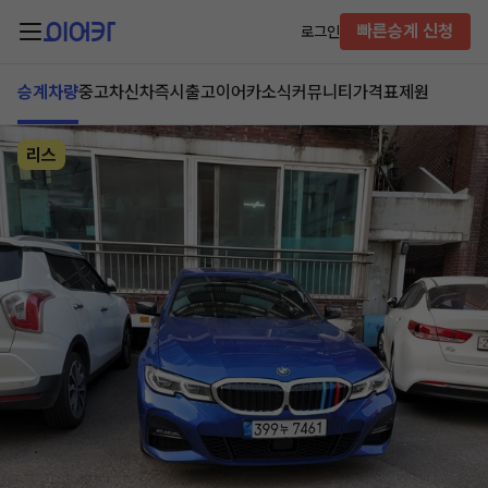
빠른승계 신청
로그인
승계차량
중고차
신차즉시출고
이어카소식
커뮤니티
가격표
제원
리스