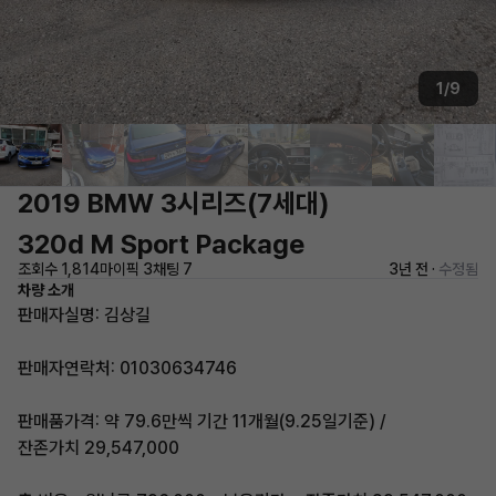
1/9
2019 BMW 3시리즈(7세대)
320d M Sport Package
조회수 1,814
마이픽 3
채팅 7
3년 전 ·
수정됨
차량 소개
판매자실명: 김상길
판매자연락처: 01030634746
판매품가격: 약 79.6만씩 기간 11개월(9.25일기준) /
잔존가치 29,547,000