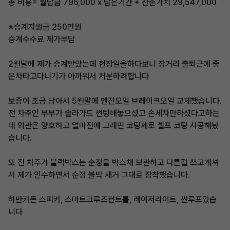
총 비용= 월납금 796,000 x 남은기간 + 잔존가치 29,547,000
※승계지원금 250만원
승계수수료 제가부담
2월달에 제가 승계받았는데 현장일을하다보니 장거리 출퇴근에 좋
은차타고다니기가 아까워서 처분하려합니다
보증이 조금 남아서 5월말에 엔진오일 브레이크오일 교체했습니다.
전 차주인 부부가 솔라가드 썬팅해놓으셨고 손세차만하셨다고하는
데 외관은 양호하고 얼마전에 그래핀 코팅제로 셀프 코팅 시공해놨
습니다.
또 전 차주가 블랙박스는 순정을 박스채 보관하고 다른걸 쓰고계셔
서 제가 인수하면서 순정 블박 새거 그대로 장착했습니다.
하만카돈 스피커, 스마트크루즈컨트롤, 레이저라이트, 썬루프있습
니다