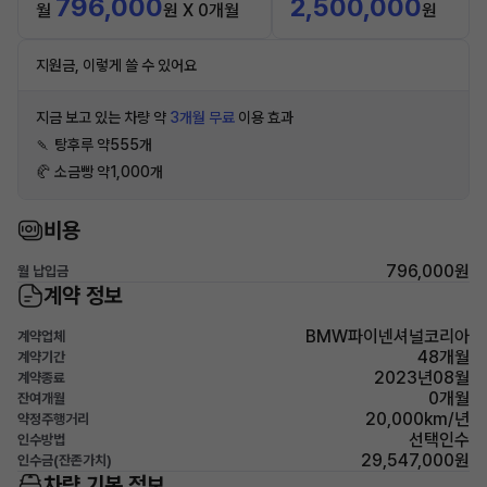
796,000
2,500,000
월
원 X 0개월
원
지원금, 이렇게 쓸 수 있어요
지금 보고 있는 차량 약
3개월 무료
이용 효과
🍡 탕후루 약555개
🥐 소금빵 약1,000개
비용
796,000원
월 납입금
계약 정보
BMW파이넨셔널코리아
계약업체
48개월
계약기간
2023년08월
계약종료
0개월
잔여개월
20,000km/년
약정주행거리
선택인수
인수방법
29,547,000원
인수금(잔존가치)
차량 기본 정보