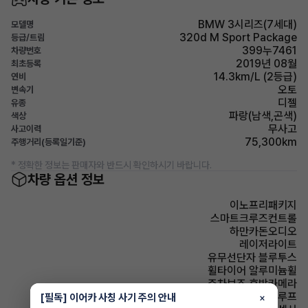
BMW 3시리즈(7세대)
모델명
320d M Sport Package
등급/트림
399누7461
차량번호
2019년 08월
최초등록
14.3km/L (2등급)
연비
오토
변속기
디젤
유종
파랑(남색,곤색)
색상
무사고
사고이력
75,300km
주행거리(등록일기준)
* 정확한 정보는 판매자와 반드시 확인하시기 바랍니다.
차량 옵션 정보
이노프리패키지
스마트크루즈컨트롤
하만카돈오디오
레이저라이트
유무선단자 블루투스
휠타이어 알루미늄휠
주차보조 후방카메라
썬루프 썬루프
[필독] 이어카 사칭 사기 주의 안내
×