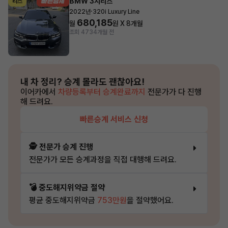
BMW 3시리즈
리스
·
2022년
320i Luxury Line
680,185
월
원 X
8
개월
조회 473
4개월 전
내 차 정리?
승계 몰라도 괜찮아요!
이어카에서
차량등록부터 승계완료까지
전문가가 다 진행
해 드려요.
빠른승계 서비스 신청
🕵️ 전문가 승계 진행
전문가가 모든 승계과정을 직접 대행해 드려요.
💣 중도해지위약금 절약
평균 중도해지위약금
753만원
을 절약했어요.