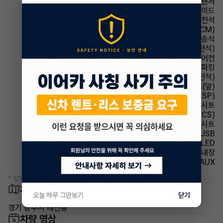
주차보조 후방감지센서
에어백 사이드
에어백 운전석
룸미러 전자식 룸미러(ECM)
에어백 동승석
시트 메모리시트(운전석)
에어컨 풀오토에어컨
파킹 전자식 파킹
시트 전동시트(운전석)
시트 열선시트(앞)
주행안전 차체자세제어장치(VDC,ESC,ESP)
시트 가죽시트
주행안전 구동력 제어장치(TCS)
시트 인조가죽시트
유무선단자 USB
헤드램프 LED
스티어링휠 열선내장
유무선단자 AUX
* 정확한 정보는 판매자와 반드시 확인하시기 바랍니다.
차량 위치
오늘 하루 그만보기
닫기
경기 광주시 태전동
차량 영상