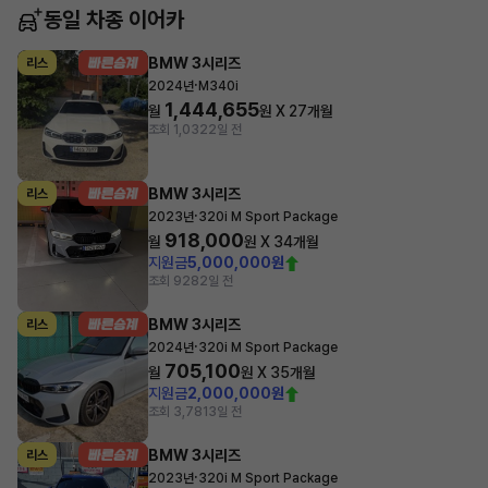
동일 차종 이어카
BMW 3시리즈
리스
·
2024년
M340i
1,444,655
월
원 X
27
개월
조회 1,032
2일 전
BMW 3시리즈
리스
·
2023년
320i M Sport Package
918,000
월
원 X
34
개월
지원금
5,000,000원
조회 928
2일 전
BMW 3시리즈
리스
·
2024년
320i M Sport Package
705,100
월
원 X
35
개월
지원금
2,000,000원
조회 3,781
3일 전
BMW 3시리즈
리스
·
2023년
320i M Sport Package