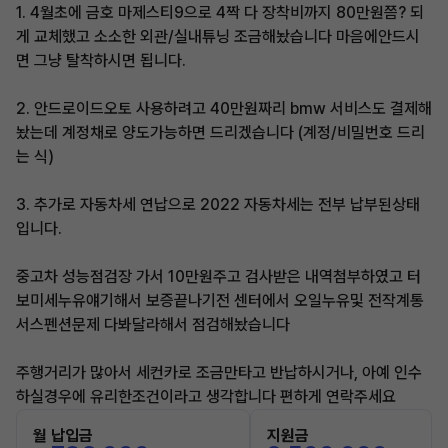
1. 4월초에 금호 마제스티9으로 4짝 다 장착비까지 80만원쯤? 되
게 교체했고 소소한 외관/실내튜닝 조금해놨습니다 마음에안드시
면 그냥 탈착하시면 됩니다.
2. 안드로이드오토 사용하려고 40만원짜리 bmw 서비스도 결제해
놨는데 계정채로 양도가능하면 드리겠습니다 (계정/비밀번호 드리
는 식)
3. 추가로 자동차세 연납으로 2022 자동차세는 전부 납부된상태
입니다.
중고차 성능점검장 가서 10만원주고 검사받은 내역첨부하였고 터
보미세누유얘기해서 보증끝나기전 센터에서 오일누유및 전작계통
서스펜션문제 다봐달라해서 점검해놨습니다
주행거리가 많아서 세컨카로 조금만타고 반납하시거나, 아예 인수
하실경우에 유리한조건이라고 생각합니다 편하게 연락주세요
월 납입금
지원금