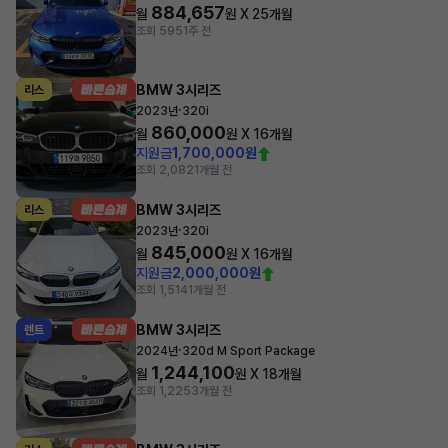
884,657
월
원 X
25
개월
조회 595
1주 전
BMW 3시리즈
리스
·
2023년
320i
860,000
월
원 X
16
개월
지원금
1,700,000원
조회 2,082
1개월 전
BMW 3시리즈
리스
·
2023년
320i
845,000
월
원 X
16
개월
지원금
2,000,000원
조회 1,514
1개월 전
BMW 3시리즈
렌트
·
2024년
320d M Sport Package
1,244,100
월
원 X
18
개월
조회 1,225
3개월 전