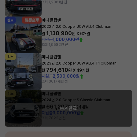
조회 1,206
1년 전
미니 클럽맨
렌트
·
2022년
2.0 Cooper JCW ALL4 Clubman
1,138,900
월
원 X
6
개월
지원금
1,000,000원
조회 1,958
2년 전
미니 클럽맨
리스
·
2023년
2.0 Cooper JCW ALL4 T1 Clubman
794,610
월
원 X
49
개월
지원금
2,500,000원
조회 361
7개월 전
미니 클럽맨
리스
·
2024년
2.0 Cooper S Classic Clubman
661,207
월
원 X
24
개월
승계완료
지원금
3,000,000원
조회 782
2년 전