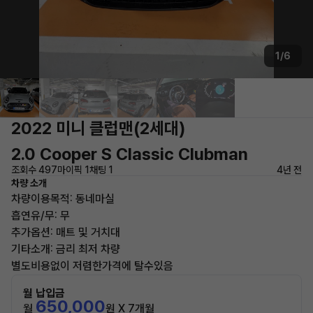
1/6
2022 미니 클럽맨(2세대)
2.0 Cooper S Classic Clubman
조회수 497
마이픽 1
채팅 1
4년 전
차량 소개
차량이용목적: 동네마실
흡연유/무: 무
추가옵션: 매트 및 거치대
기타소개: 금리 최저 차량
별도비용없이 저렴한가격에 탈수있음
월 납입금
650,000
월
원 X 7개월