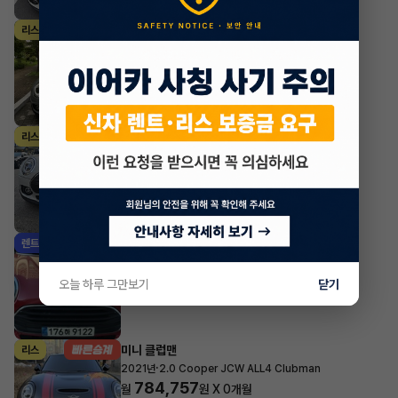
미니 클럽맨
리스
·
2022년
2.0 Cooper D Classic Clubman
583,900
월
원 X
6
개월
지원금
1,000,000원
조회 1,756
6개월 전
미니 클럽맨
리스
·
2021년
2.0 Cooper D Clubman
639,656
월
원 X
24
개월
지원금
2,000,000원
조회 1,399
1년 전
미니 클럽맨
렌트
·
2023년
1.5 Cooper Classic Clubman
722,590
월
원 X
23
개월
오늘 하루 그만보기
닫기
조회 858
1년 전
미니 클럽맨
리스
·
2021년
2.0 Cooper JCW ALL4 Clubman
784,757
월
원 X
0
개월