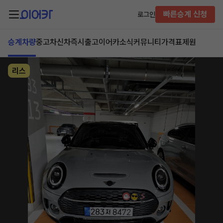
빠른승계 신청
로그인
승계차량
중고차
신차즉시출고
이어카소식
커뮤니티
가격표
제원
리스