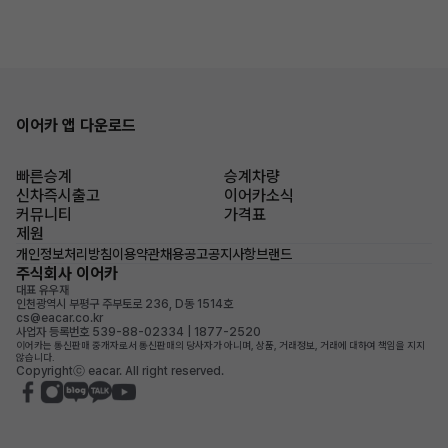
이어카 앱 다운로드
빠른승계
승계차량
신차즉시출고
이어카소식
커뮤니티
가격표
제원
개인정보처리방침
이용약관
채용공고
공지사항
브랜드
주식회사 이어카
대표 유우재
인천광역시 부평구 주부토로 236, D동 1514호
cs@eacar.co.kr
사업자 등록번호 539-88-02334 | 1877-2520
이어카는 통신판매 중개자로서 통신판매의 당사자가 아니며, 상품, 거래정보, 거래에 대하여 책임을 지지
않습니다.
Copyrightⓒ eacar. All right reserved.