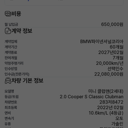
비용
650,000원
월 납입금
계약 정보
BMW파이넨셔널코리아
계약업체
60개월
계약기간
2027년02월
계약종료
7개월
잔여개월
20,000km/년
약정주행거리
선택인수
인수방법
22,080,000원
인수금(잔존가치)
차량 기본 정보
미니 클럽맨(2세대)
모델명
2.0 Cooper S Classic Clubman
등급/트림
283저8472
차량번호
2022년 02월
최초등록
10.6km/L (4등급)
연비
오토
변속기
가솔린
유종