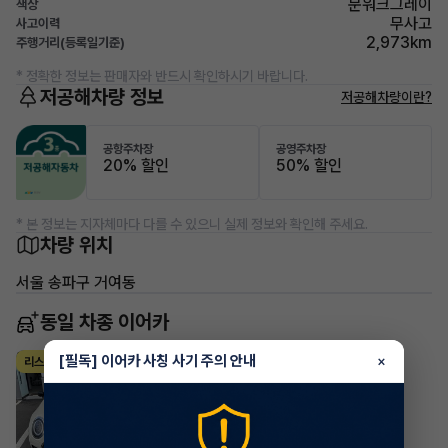
문워크그레이
색상
무사고
사고이력
2,973km
주행거리(등록일기준)
* 정확한 정보는 판매자와 반드시 확인하시기 바랍니다.
저공해차량 정보
저공해차량이란?
공항주차장
공영주차장
20% 할인
50% 할인
* 본 정보는 지자체마다 다를 수 있으니 실제 정보와 확인해 주세요.
차량 위치
서울 송파구 거여동
동일 차종 이어카
[필독] 이어카 사칭 사기 주의 안내
×
미니 클럽맨
리스
·
2022년
2.0 Cooper D Classic Clubman
658,104
월
원 X
0
개월
조회 1,674
1개월 전