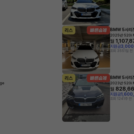
BMW 5시리
리스
·
2025년
520i 
1,107,
월
지원금
3,00
조회 355
1일 전
BMW 5시리
리스
·
age
2023년
520i 
828,6
월
지원금
1,600
조회 124
1주 전