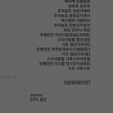
에어백 무릎보호
썬루프 썬루프
주차보조 전방카메라
주차보조 후방감지센서
헤드램프 어탭티브
주차보조 전방감지센서
파킹 전자식 파킹
주행안전 차선이탈경보(LDWS)
스티어링휠 열선내장
시트 열선시트(뒤)
주행안전 후측방경보시스템(BSD)
시트 열선시트(앞)
스티어링휠 가죽스티어링휠
주행안전 미끄럼 방지장치(ABS)
시트 가죽시트
기 바랍니다.
저공해차량이란?
공영주차장
50% 할인