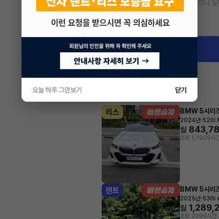
* 본 정보는 지자체마다 다를 수 있으니 실
차량 위치
서울 송파구 잠실동
오늘 하루 그만보기
닫기
BMW 5시리
리스
·
2024년
520i 
843,7
월
조회 1,790
9시간
BMW 5시리
렌트
·
2025년
530i 
1,289,
월
조회 209
9시간 