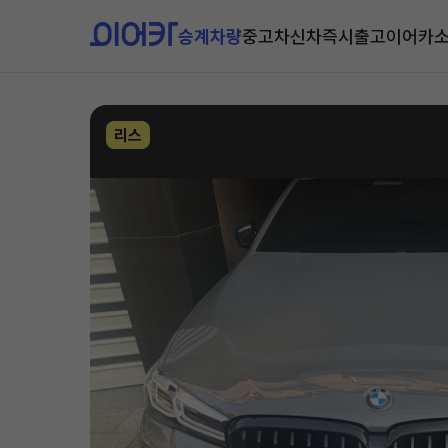
승계차량
중고차
신차즉시출고
이어카
리스