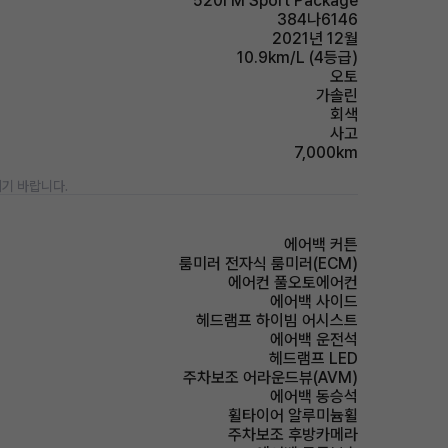
520i M Sport Package
384나6146
2021년 12월
10.9km/L (4등급)
오토
가솔린
회색
사고
7,000km
기 바랍니다.
에어백 커튼
룸미러 전자식 룸미러(ECM)
에어컨 풀오토에어컨
에어백 사이드
헤드램프 하이빔 어시스트
에어백 운전석
헤드램프 LED
주차보조 어라운드뷰(AVM)
에어백 동승석
휠타이어 알루미늄휠
주차보조 후방카메라