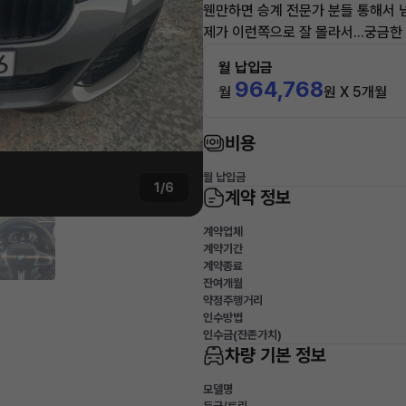
웬만하면 승계 전문가 분들 통해서 
제가 이런쪽으로 잘 몰라서...궁금
월 납입금
964,768
월
원 X 5개월
비용
월 납입금
1/6
계약 정보
계약업체
계약기간
계약종료
잔여개월
약정주행거리
인수방법
인수금(잔존가치)
차량 기본 정보
모델명