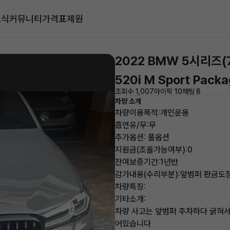
소식
커뮤니티
가격표
제원
2022 BMW 5시리즈(
520i M Sport Pack
조회수 1,007
마이픽 10
채팅 8
차량 소개
차량이용목적:개인운용
흡연유/무:무
추가옵션: 풀옵션
지원금(조율가능여부):0
잔여보증기간:1년반
감가내용(수리부분):앞범퍼 판금도
차량특징:
기타소개:
차량 사고는 앞범퍼 주차하다 긁혀서 
어있습니다