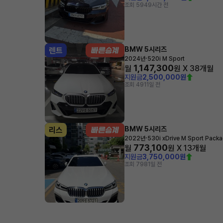
조회 594
9시간 전
BMW 5시리즈
렌트
·
2024년
520i M Sport
1,147,300
월
원 X
38
개월
지원금
2,500,000원
조회 491
1일 전
BMW 5시리즈
리스
·
2022년
530i xDrive M Sport Pack
773,100
월
원 X
13
개월
지원금
3,750,000원
조회 798
1일 전