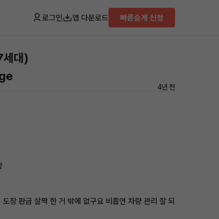
로그인
앱 다운로드
빠른승계 신청
7세대)
age
4년 전
장
도장 판금 살짝 한 거 밖에 없구요 비흡연 차량 관리 잘 되