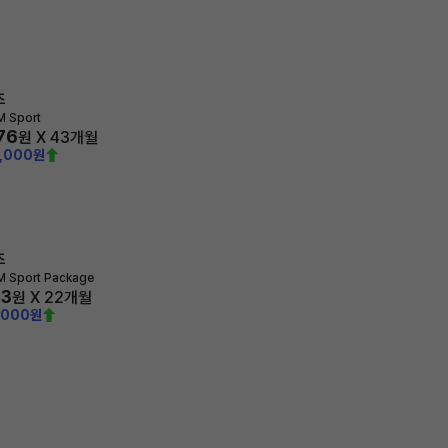
즈
M Sport
876
원 X
43
개월
0,000원
즈
M Sport Package
63
원 X
22
개월
,000원