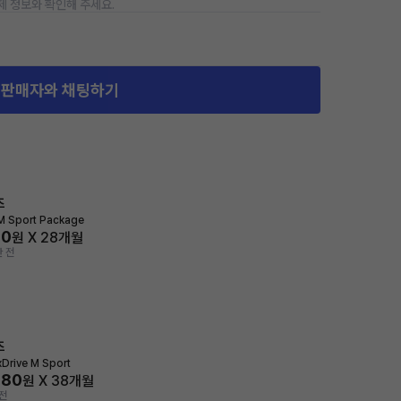
제 정보와 확인해 주세요.
판매자와 채팅하기
즈
M Sport Package
80
원 X
28
개월
 전
즈
xDrive M Sport
280
원 X
38
개월
전