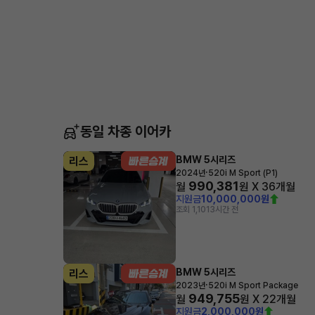
동일 차종 이어카
BMW 5시리즈
리스
·
2024년
520i M Sport (P1)
990,381
월
원 X
36
개월
지원금
10,000,000원
조회 1,101
3시간 전
BMW 5시리즈
리스
·
2023년
520i M Sport Package
949,755
월
원 X
22
개월
지원금
2,000,000원