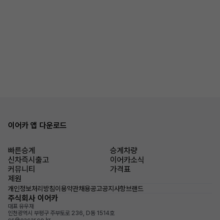
이어카 앱 다운로드
빠른승계
승계차량
신차즉시출고
이어카소식
커뮤니티
가격표
제원
개인정보처리방침
이용약관
채용공고
공지사항
브랜드
주식회사 이어카
대표 유우재
인천광역시 부평구 주부토로 236, D동 1514호