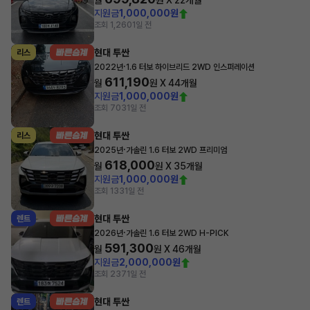
월
원 X
22
개월
지원금
1,000,000원
조회 1,260
1일 전
현대 투싼
리스
·
2022년
1.6 터보 하이브리드 2WD 인스퍼레이션
611,190
월
원 X
44
개월
지원금
1,000,000원
조회 703
1일 전
현대 투싼
리스
·
2025년
가솔린 1.6 터보 2WD 프리미엄
618,000
월
원 X
35
개월
지원금
1,000,000원
조회 133
1일 전
현대 투싼
렌트
·
2026년
가솔린 1.6 터보 2WD H-PICK
591,300
월
원 X
46
개월
지원금
2,000,000원
조회 237
1일 전
현대 투싼
렌트