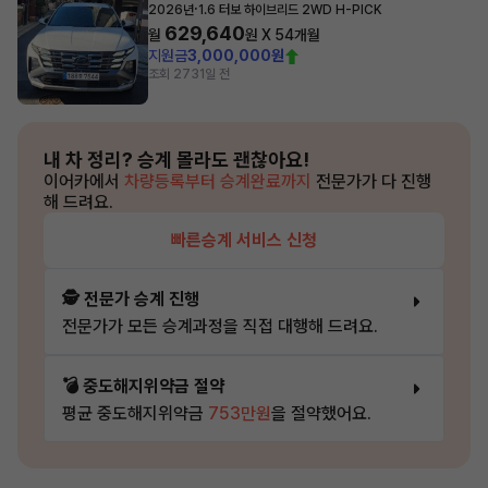
·
2026년
1.6 터보 하이브리드 2WD H-PICK
629,640
월
원 X
54
개월
지원금
3,000,000원
조회 273
1일 전
내 차 정리?
승계 몰라도 괜찮아요!
이어카에서
차량등록부터 승계완료까지
전문가가 다 진행
해 드려요.
빠른승계 서비스 신청
🕵️ 전문가 승계 진행
전문가가 모든 승계과정을 직접 대행해 드려요.
💣 중도해지위약금 절약
평균 중도해지위약금
753만원
을 절약했어요.