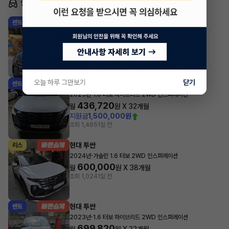
동일 차종 이어카
현대 투싼
렌트
·
2024년
1.6 터보 하이브리드 2WD 프리미엄
547,580
월
원 X
28
개월
조회 2,081
3시간 전
오늘 하루 그만보기
닫기
현대 투싼
렌트
·
2025년
1.6 터보 하이브리드 2WD 인스퍼레이션
436,720
월
원 X
32
개월
지원금
1,500,000원
조회 1,465
1일 전
현대 투싼
리스
·
2024년
가솔린 1.6 터보 2WD 인스퍼레이션
600,000
월
원 X
38
개월
조회 1,024
1일 전
현대 투싼
렌트
·
2023년
1.6 터보 하이브리드 2WD 인스퍼레이션
699,820