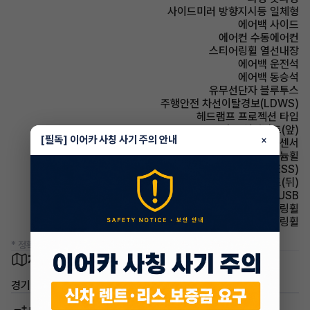
사이드미러 방향지시등 일체형
에어백 사이드
에어컨 수동에어컨
스티어링휠 열선내장
에어백 운전석
에어백 동승석
유무선단자 블루투스
주행안전 차선이탈경보(LDWS)
헤드램프 프로젝션 타입
시트 열선시트(앞)
[필독] 이어카 사칭 사기 주의 안내
×
주차보조 후방감지센서
휠타이어 알루미늄휠
주행안전 급제동경보시스템(ESS)
시트 열선시트(뒤)
유무선단자 USB
스티어링휠 속도감응식 스티어링휠
스티어링휠 가죽스티어링휠
* 정확한 정보는 판매자와 반드시 확인하시기 바랍니다.
차량 위치
경기 화성시 영천동