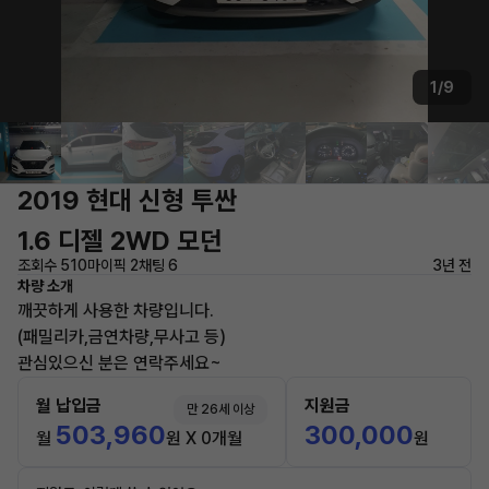
1/9
2019 현대 신형 투싼
1.6 디젤 2WD 모던
조회수 510
마이픽 2
채팅 6
3년 전
차량 소개
깨끗하게 사용한 차량입니다.
(패밀리카,금연차량,무사고 등)
관심있으신 분은 연락주세요~
월 납입금
지원금
만 26세 이상
503,960
300,000
월
원 X 0개월
원