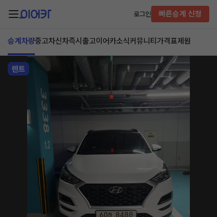
빠른승계 신청
로그인
승계차량
중고차
신차즉시출고
이어카소식
커뮤니티
가격표
제원
렌트