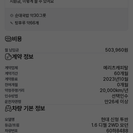
지원금, 이렇게 쓸 수 있어요
🍲 순대국밥 약30그릇
🍡 탕후루 약66개
비용
503,960원
월 납입금
계약 정보
메리츠캐피탈
계약업체
60개월
계약기간
2023년10월
계약종료
0개월
잔여개월
20,000km/년
약정주행거리
선택인수
인수방법
만26세 이상
운전자연령
차량 기본 정보
현대 신형 투싼
모델명
1.6 디젤 2WD 모던
등급/트림
60하8488
차량번호