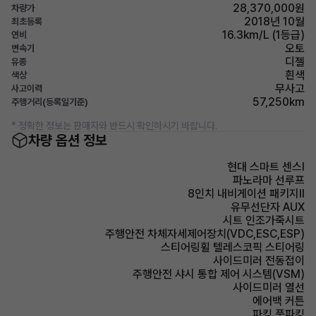
28,370,000원
차량가
2018년 10월
최초등록
16.3km/L (1등급)
연비
오토
변속기
디젤
유종
흰색
색상
무사고
사고이력
57,250km
주행거리(등록일기준)
* 정확한 정보는 판매자와 반드시 확인하시기 바랍니다.
차량 옵션 정보
현대 스마트 센스Ⅰ
파노라마 선루프
8인치 내비게이션 패키지Ⅱ
유무선단자 AUX
시트 인조가죽시트
주행안전 차체자세제어장치(VDC,ESC,ESP)
스티어링휠 텔레스코픽 스티어링
사이드미러 전동접이
주행안전 샤시 통합 제어 시스템(VSM)
사이드미러 열선
에어백 커튼
파킹 풋파킹