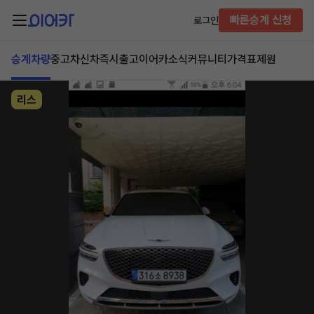
빠른승계 신청
로그인
승계차량
중고차
신차즉시출고
이어카소식
커뮤니티
가격표
제원
리스