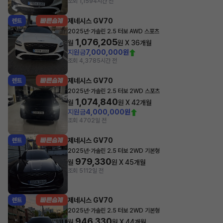
조회 1,159
4시간 전
제네시스 GV70
렌트
·
2025년
가솔린 2.5 터보 AWD 스포츠
1,076,205
월
원 X
36
개월
지원금
7,000,000원
조회 4,378
5시간 전
제네시스 GV70
렌트
·
2025년
가솔린 2.5 터보 2WD 스포츠
1,074,840
월
원 X
42
개월
지원금
4,000,000원
조회 470
2일 전
제네시스 GV70
렌트
·
2025년
가솔린 2.5 터보 2WD 기본형
979,330
월
원 X
45
개월
조회 511
2일 전
제네시스 GV70
렌트
·
2025년
가솔린 2.5 터보 2WD 기본형
946,330
월
원 X
44
개월