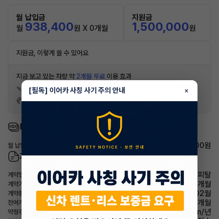
월 납입금
지원금
938,400
1,500,000
월
원 X 0개월
원
지원금, 이렇게 쓸 수 있어요
지금 보고 있는 차량 약
2개월 무료
이용 효과
🍡 탕후루 약333개
[필독] 이어카 사칭 사기 주의 안내
×
🥐 소금빵 약600개
비용
938,400원
월 납입금
계약 정보
현대캐피탈
계약업체
60개월
계약기간
2026년02월
계약종료
0개월
잔여개월
20,000km/년
약정주행거리