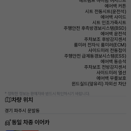
헤드램프 하이빔 어시스트
에어백 커튼
시트 전동시트(운전석)
에어백 사이드
시트 인조가죽시트
주행안전 후측방경보시스템(BSD)
에어백 운전석
주차보조 후방감지센서
룸미러 전자식 룸미러(ECM)
사이드미러 전동접이
주행안전 급제동경보시스템(ESS)
에어백 동승석
주차보조 전방감지센서
사이드미러 열선
에어백 무릎보호
윈드실드(앞유리) 자외선 차단
* 정확한 정보는 판매자와 반드시 확인하시기 바랍니다.
차량 위치
경기 파주시 문발동
동일 차종 이어카