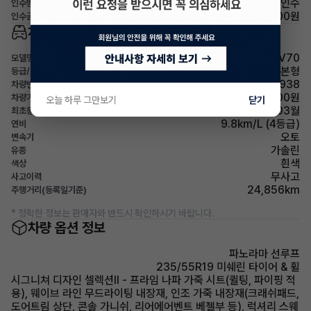
선택인수
인수방법
27,703,000원
인수금(잔존가치)
차량 기본 정보
제네시스 GV70
모델명
가솔린 2.5 터보 AWD 기본형
등급/트림
316소8938
차량번호
64,100,000원
차량가
오늘 하루 그만보기
닫기
2021년 03월
최초등록
9.8km/L (4등급)
연비
오토
변속기
가솔린
유종
흰색
색상
무사고
사고이력
24,856km
주행거리(등록일기준)
* 정확한 정보는 판매자와 반드시 확인하시기 바랍니다.
차량 옵션 정보
파노라마 선루프
235/55R19 미쉐린 타이어 & 휠
시그니쳐 디자인 셀렉션Ⅱ - 프라임 나파 가죽 시트(퀼팅, 파이핑 적
용), 웨이브 라인 무드라이팅 내장재, 인조 가죽 내장재(크래쉬패드,
도어트림 상단, 콘솔 가니쉬, 리어에어벤트 베젤부 등), 럭셔리 스웨