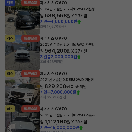
제네시스 GV70
렌트
·
2024년
가솔린 2.5 터보 2WD 기본형
688,568
월
원 X
33
개월
지원금
4,000,000원
조회 17,670
방금전
제네시스 GV70
리스
·
2025년
가솔린 2.5 터보 AWD 기본형
964,200
월
원 X
37
개월
지원금
2,000,000원
조회 446
방금전
제네시스 GV70
리스
·
2021년
가솔린 2.5 터보 2WD 기본형
829,200
월
원 X
56
개월
지원금
7,000,000원
조회 326
2시간 전
제네시스 GV70
리스
·
2025년
가솔린 2.5 터보 2WD 스포츠
1,112,190
월
원 X
38
개월
지원금
15,000,000원