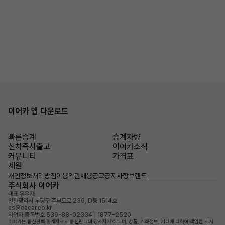
이어카 앱 다운로드
빠른승계
승계차량
신차즉시출고
이어카소식
커뮤니티
가격표
제원
개인정보처리방침
이용약관
채용공고
공지사항
브랜드
주식회사 이어카
대표 유우재
인천광역시 부평구 주부토로 236, D동 1514호
cs@eacar.co.kr
사업자 등록번호 539-88-02334 | 1877-2520
이어카는 통신판매 중개자로서 통신판매의 당사자가 아니며, 상품, 거래정보, 거래에 대하여 책임을 지지