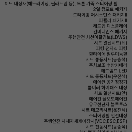
이드 내장재(헤드라이닝, 필라트림 등), 투톤 가죽 스티어링 휠
2열 컴포트 패키지
드라이빙 어시스턴스 패키지Ⅱ
파퓰러 패키지Ⅱ
헤드업 디스플레이
컨비니언스 패키지
주행안전 차선이탈경보(LDWS)
시트 열선시트(뒤)
파킹 전자식 파킹
휠타이어 알루미늄휠
시트 통풍시트(동승석)
주차보조 후방카메라
헤드램프 LED
시트 통풍시트(운전석)
에어컨 공기청정기
룸미러 하이패스 내장
시트 열선시트(앞)
에어컨 풀오토에어컨
유무선단자 블루투스
시트 메모리시트(운전석)
스티어링휠 열선내장
주행안전 차체자세제어장치(VDC,ESC,ESP)
시트 전동시트(동승석)