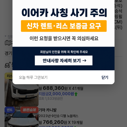
에어백 무릎보호
시트 통풍시트(동승석)
에어백 동승석
스티어링휠 가죽스티어링휠
룸미러 전자식 룸미러(ECM)
시트 열선시트(뒤)
* 정확한 정보는 판매자와 반드시 확인하시기 바랍니다.
차량 위치
경기 시흥시 배곧동
동일 차종 이어카
기아 카니발
리스
오늘 하루 그만보기
닫기
·
2025년
9인승 가솔린 노블레스
688,360
월
원 X
41
개월
지원금
2,000,000원
조회 1,533
방금전
기아 카니발
렌트
·
2023년
9인승 디젤 노블레스
766,260
월
원 X
19
개월