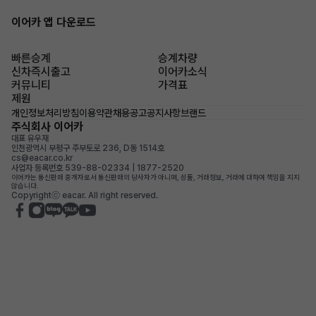
이어카 앱 다운로드
빠른승계
승계차량
신차즉시출고
이어카소식
커뮤니티
가격표
제원
개인정보처리방침
이용약관
채용공고
공지사항
브랜드
주식회사 이어카
대표 유우재
인천광역시 부평구 주부토로 236, D동 1514호
cs@eacar.co.kr
사업자 등록번호 539-88-02334 | 1877-2520
이어카는 통신판매 중개자로서 통신판매의 당사자가 아니며, 상품, 거래정보, 거래에 대하여 책임을 지지
않습니다.
Copyrightⓒ eacar. All right reserved.