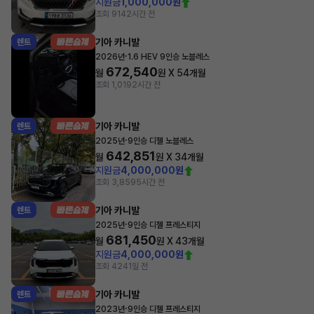
지원금
1,000,000원
조회 914
2시간 전
기아 카니발
렌트
·
2026년
1.6 HEV 9인승 노블레스
672,540
월
원 X
54
개월
조회 1,019
2시간 전
기아 카니발
렌트
·
2025년
9인승 디젤 노블레스
642,851
월
원 X
34
개월
지원금
4,000,000원
조회 3,859
5시간 전
기아 카니발
렌트
·
2025년
9인승 디젤 프레스티지
681,450
월
원 X
43
개월
지원금
4,000,000원
조회 424
1일 전
기아 카니발
렌트
·
2023년
9인승 디젤 프레스티지