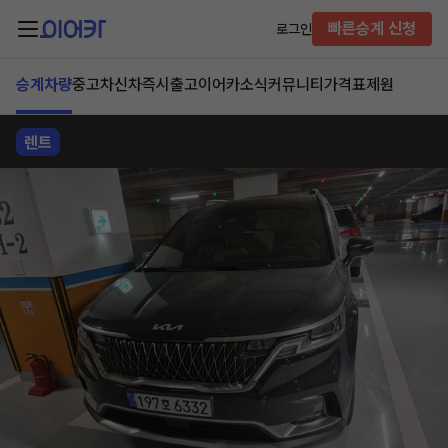
빠른승계 신청
로그인
승계차량
중고차
신차즉시출고
이어카소식
커뮤니티
가격표
제원
렌트