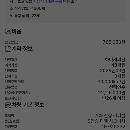
지금 보고 있는 차량 약
1개월 무료
이용 효과
🍙 삼각김밥 약 666개
🍡 탕후루 약222개
비용
785,950원
월 납입금
계약 정보
하나캐피탈
계약업체
48개월
계약기간
2026년03월
계약종료
0개월
잔여개월
30,000km/년
약정주행거리
선택인수
인수방법
22,116,000원
인수금(잔존가치)
만26세 이상
운전자연령
차량 기본 정보
기아 신형 카니발
모델명
9인승 디젤 시그니처
등급/트림
197호6332
차량번호