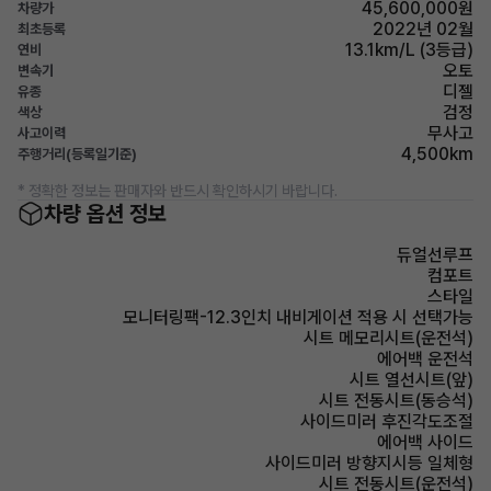
45,600,000원
차량가
2022년 02월
최초등록
13.1km/L (3등급)
연비
오토
변속기
디젤
유종
검정
색상
무사고
사고이력
4,500km
주행거리(등록일기준)
* 정확한 정보는 판매자와 반드시 확인하시기 바랍니다.
차량 옵션 정보
듀얼선루프
컴포트
스타일
모니터링팩-12.3인치 내비게이션 적용 시 선택가능
시트 메모리시트(운전석)
에어백 운전석
시트 열선시트(앞)
시트 전동시트(동승석)
사이드미러 후진각도조절
에어백 사이드
사이드미러 방향지시등 일체형
시트 전동시트(운전석)