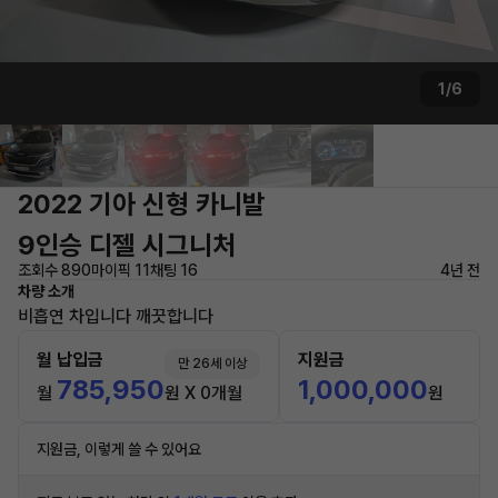
1/6
2022 기아 신형 카니발
9인승 디젤 시그니처
조회수 890
마이픽 11
채팅 16
4년 전
차량 소개
비흡연 차입니다 깨끗합니다
월 납입금
지원금
만 26세 이상
785,950
1,000,000
월
원 X 0개월
원
지원금, 이렇게 쓸 수 있어요