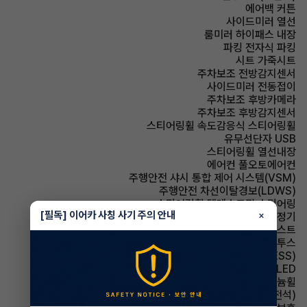
에어백 커튼
사이드미러 열선
룸미러 하이패스 내장
파킹 전자식 파킹
시트 가죽시트
주차보조 전방감지센서
사이드미러 전동접이
주차보조 후방카메라
주차보조 후방감지센서
스티어링휠 속도감응식 스티어링휠
유무선단자 USB
스티어링휠 열선내장
에어컨 풀오토에어컨
주행안전 샤시 통합 제어 시스템(VSM)
주행안전 차선이탈경보(LDWS)
스티어링휠 텔레스코픽 스티어링
[필독] 이어카 사칭 사기 주의 안내
×
에어컨 공기청정기
헤드램프 하이빔 어시스트
유무선단자 블루투스
주행안전 급제동경보시스템(ESS)
헤드램프 LED
휠타이어 알루미늄휠
시트 통풍시트(운전석)