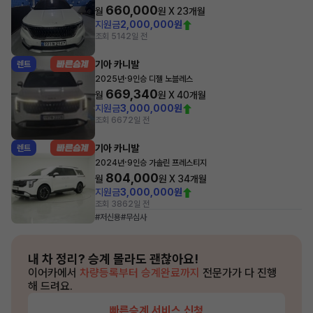
660,000
월
원 X
23
개월
지원금
2,000,000원
조회 514
2일 전
기아 카니발
렌트
·
2025년
9인승 디젤 노블레스
669,340
월
원 X
40
개월
지원금
3,000,000원
조회 667
2일 전
기아 카니발
렌트
·
2024년
9인승 가솔린 프레스티지
804,000
월
원 X
34
개월
지원금
3,000,000원
조회 386
2일 전
#저신용
#무심사
내 차 정리?
승계 몰라도 괜찮아요!
이어카에서
차량등록부터 승계완료까지
전문가가 다 진행
해 드려요.
빠른승계 서비스 신청