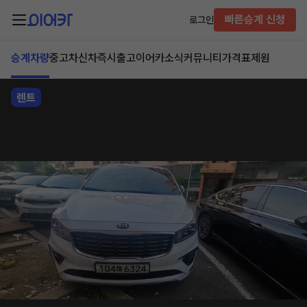
빠른승계 신청
로그인
승계차량
중고차
신차즉시출고
이어카소식
커뮤니티
가격표
제원
렌트