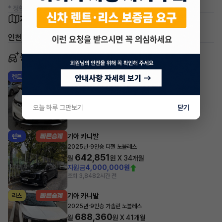
* 정확한 정보는 판매자와 반드시 확인하시기 바랍니다.
차량 위치
인천 미추홀구 주안동
동일 차종 이어카
기아 카니발
렌트
·
2023년
9인승 디젤 노블레스
766,260
월
원 X
19
개월
오늘 하루 그만보기
닫기
지원금
1,000,000원
조회 908
방금전
기아 카니발
렌트
·
2025년
9인승 디젤 노블레스
642,851
월
원 X
34
개월
지원금
4,000,000원
조회 3,848
2시간 전
기아 카니발
리스
·
2025년
9인승 가솔린 노블레스
688,360
월
원 X
41
개월