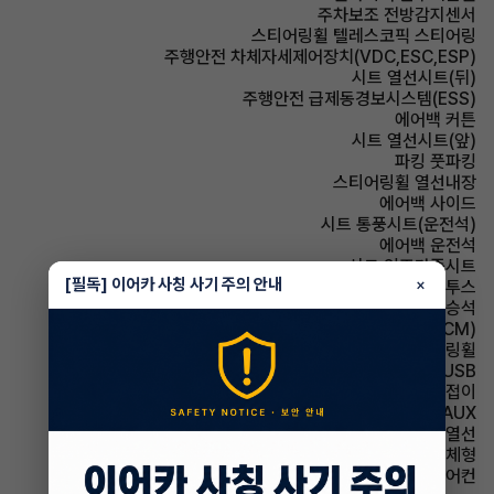
주차보조 전방감지센서
스티어링휠 텔레스코픽 스티어링
주행안전 차체자세제어장치(VDC,ESC,ESP)
시트 열선시트(뒤)
주행안전 급제동경보시스템(ESS)
에어백 커튼
시트 열선시트(앞)
파킹 풋파킹
스티어링휠 열선내장
에어백 사이드
시트 통풍시트(운전석)
에어백 운전석
시트 인조가죽시트
[필독] 이어카 사칭 사기 주의 안내
×
유무선단자 블루투스
에어백 동승석
룸미러 전자식 룸미러(ECM)
스티어링휠 가죽스티어링휠
유무선단자 USB
사이드미러 전동접이
유무선단자 AUX
사이드미러 열선
사이드미러 방향지시등 일체형
에어컨 수동에어컨