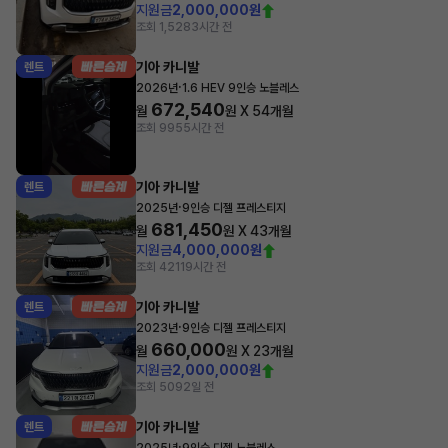
지원금
2,000,000원
조회 1,528
3시간 전
기아 카니발
렌트
·
2026년
1.6 HEV 9인승 노블레스
672,540
월
원 X
54
개월
조회 995
5시간 전
기아 카니발
렌트
·
2025년
9인승 디젤 프레스티지
681,450
월
원 X
43
개월
지원금
4,000,000원
조회 421
19시간 전
기아 카니발
렌트
·
2023년
9인승 디젤 프레스티지
660,000
월
원 X
23
개월
지원금
2,000,000원
조회 509
2일 전
기아 카니발
렌트
·