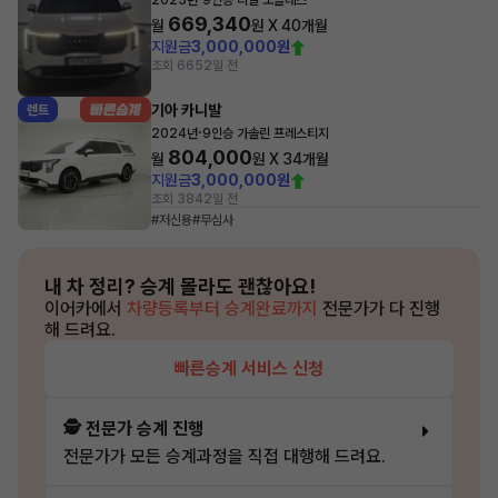
2025년
9인승 디젤 노블레스
669,340
월
원 X
40
개월
지원금
3,000,000원
조회 665
2일 전
기아 카니발
렌트
·
2024년
9인승 가솔린 프레스티지
804,000
월
원 X
34
개월
지원금
3,000,000원
조회 384
2일 전
#저신용
#무심사
내 차 정리?
승계 몰라도 괜찮아요!
이어카에서
차량등록부터 승계완료까지
전문가가 다 진행
해 드려요.
빠른승계 서비스 신청
🕵️ 전문가 승계 진행
전문가가 모든 승계과정을 직접 대행해 드려요.