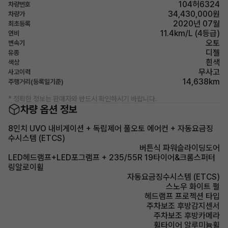
104허6324
차량번호
34,430,000원
차량가
2020년 07월
최초등록
11.4km/L (4등급)
연비
오토
변속기
디젤
유종
흰색
색상
무사고
사고이력
14,638km
주행거리(등록일기준)
* 정확한 정보는 판매자와 반드시 확인하시기 바랍니다.
차량 옵션 정보
8인치 UVO 내비게이션 + 독립제어 풀오토 에어컨 + 자동요금징
수시스템 (ETCS)
버튼식 파워슬라이딩도어
LED헤드램프+LED포그램프 + 235/55R 19타이어&크롬스퍼터
링알로이휠
자동요금징수시스템 (ETCS)
스노우 화이트 펄
헤드램프 프로젝션 타입
주차보조 후방감지센서
주차보조 후방카메라
휠타이어 알루미늄휠