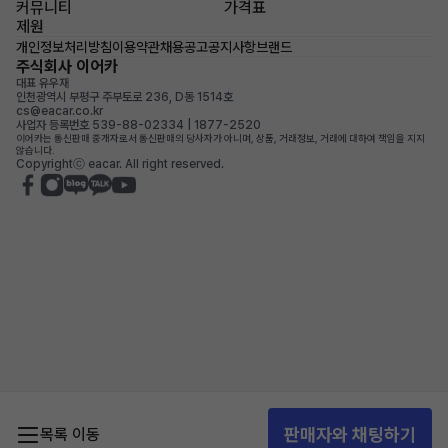
커뮤니티
가격표
제원
개인정보처리방침
이용약관
채용공고
공지사항
브랜드
주식회사 이어카
대표 유우재
인천광역시 부평구 주부토로 236, D동 1514호
cs@eacar.co.kr
사업자 등록번호 539-88-02334 | 1877-2520
이어카는 통신판매 중개자로서 통신판매의 당사자가 아니며, 상품, 거래정보, 거래에 대하여 책임을 지지
않습니다.
Copyrightⓒ eacar. All right reserved.
판매자와 채팅하기
목록 이동