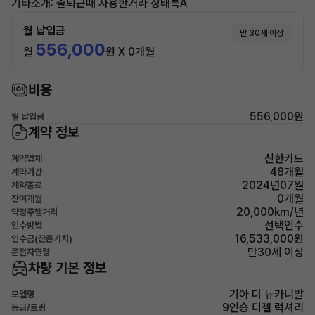
기타소개: 출퇴근때 사용한거라 상태특A
월 납입금
만 30세 이상
556,000
월
원 X 0개월
비용
556,000원
월 납입금
계약 정보
신한카드
계약업체
48개월
계약기간
2024년07월
계약종료
0개월
잔여개월
20,000km/년
약정주행거리
선택인수
인수방법
16,533,000원
인수금(잔존가치)
만30세 이상
운전자연령
차량 기본 정보
기아 더 뉴카니발
모델명
9인승 디젤 럭셔리
등급/트림