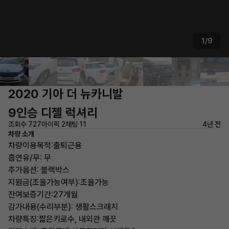
1/9
2020 기아 더 뉴카니발
9인승 디젤 럭셔리
조회수 727
마이픽 2
채팅 11
4년 전
차량 소개
차량이용목적:출퇴근용
흡연유/무: 무
추가옵션: 블랙박스
지원금(조율가능여부):조율가능
잔여보증기간:27개월
감가내용(수리부분): 생활스크래치
차량특징:짧은키로수, 내외관 깨끗