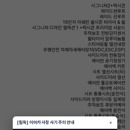
시그니쳐2+렉시콘
와이드썬루프
와이드 선루프
19인치 미쉐린 올시즌 타이어 & 휠
시그니쳐 디자인 셀렉션 1 +렉시콘 프리미엄 사운드
주차보조 전방감지센서
휠타이어 알루미늄휠
스티어링휠 열선내장
주행안전 차체자세제어장치(VDC,ESC,ESP)
사이드미러 전동접이
에어컨 공기청정기
에어백 커튼
시트 열선시트(뒤)
사이드미러 열선
에어컨 풀오토에어컨
에어백 사이드
시트 통풍시트(운전석)
사이드미러 방향지시등 일체형
주차보조 후방카메라
에어백 운전석
시트 통풍시트(동승석)
윈드실드(앞유리) 자외선 차단
[필독] 이어카 사칭 사기 주의 안내
×
에어백 동승석