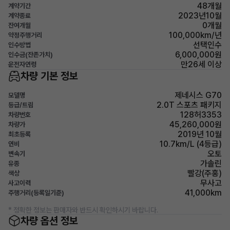
48개월
계약기간
2023년10월
계약종료
0개월
잔여개월
100,000km/년
약정주행거리
선택인수
인수방법
6,000,000원
인수금(잔존가치)
만26세 이상
운전자연령
차량 기본 정보
제네시스 G70
모델명
2.0T 스포츠 패키지
등급/트림
128허3353
차량번호
45,260,000원
차량가
2019년 10월
최초등록
10.7km/L (4등급)
연비
오토
변속기
가솔린
유종
빨강(주홍)
색상
무사고
사고이력
41,000km
주행거리(등록일기준)
* 정확한 정보는 판매자와 반드시 확인하시기 바랍니다.
차량 옵션 정보