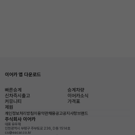
이어카 앱 다운로드
빠른승계
승계차량
신차즉시출고
이어카소식
커뮤니티
가격표
제원
개인정보처리방침
이용약관
채용공고
공지사항
브랜드
주식회사 이어카
대표 유우재
인천광역시 부평구 주부토로 236, D동 1514호
cs@eacar.co.kr