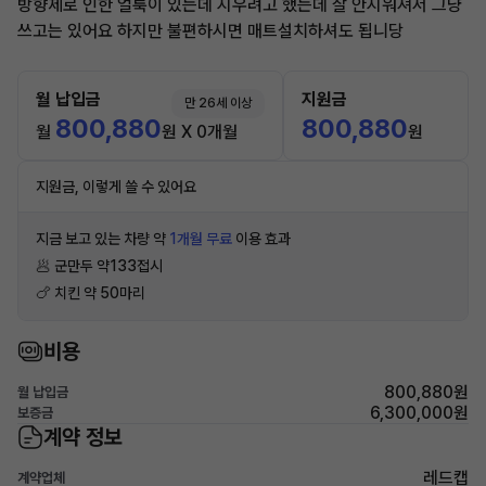
방향제로 인한 얼룩이 있는데 지우려고 했는데 잘 안지워져서 그냥
쓰고는 있어요 하지만 불편하시면 매트설치하셔도 됩니당
월 납입금
지원금
만 26세 이상
800,880
800,880
월
원 X 0개월
원
지원금, 이렇게 쓸 수 있어요
지금 보고 있는 차량 약
1개월 무료
이용 효과
🥟 군만두 약133접시
🍗 치킨 약 50마리
비용
800,880원
월 납입금
6,300,000원
보증금
계약 정보
레드캡
계약업체