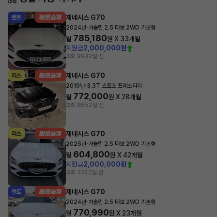
제네시스 G70
렌트
·
2024년
가솔린 2.5 터보 2WD 기본형
785,180
월
원 X
33
개월
지원금
2,000,000원
조회 994
2일 전
제네시스 G70
리스
·
2019년
3.3T 스포츠 프레스티지
772,000
월
원 X
28
개월
조회 865
2일 전
제네시스 G70
리스
·
2025년
가솔린 2.5 터보 2WD 기본형
604,800
월
원 X
42
개월
지원금
2,000,000원
조회 374
2일 전
제네시스 G70
렌트
·
2024년
가솔린 2.5 터보 2WD 기본형
770,990
월
원 X
23
개월