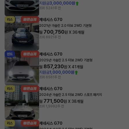
지원금
3,000,000원
조회 524
1주 전
제네시스 G70
리스
·
2021년
가솔린 2.0 터보 2WD 기본형
700,750
월
원 X
36
개월
조회 692
1주 전
제네시스 G70
렌트
·
2025년
가솔린 2.5 터보 2WD 기본형
857,230
월
원 X
41
개월
지원금
1,000,000원
조회 656
1주 전
제네시스 G70
리스
·
2024년
가솔린 2.5 터보 2WD 스포츠 패키지
771,500
월
원 X
38
개월
조회 1,599
2주 전
제네시스 G70
리스
·