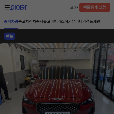
빠른승계 신청
로그인
승계차량
중고차
신차즉시출고
이어카소식
커뮤니티
가격표
제원
렌트