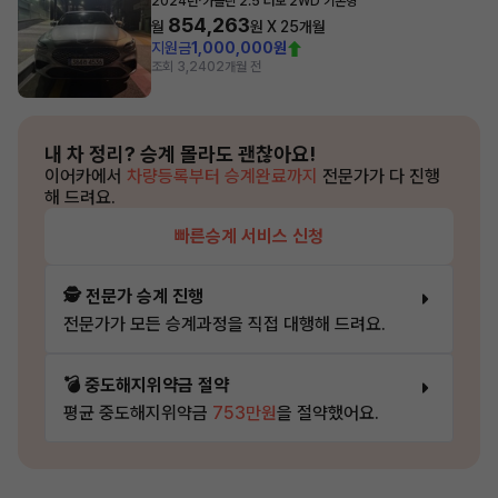
2024년
가솔린 2.5 터보 2WD 기본형
854,263
월
원 X
25
개월
지원금
1,000,000원
조회 3,240
2개월 전
내 차 정리?
승계 몰라도 괜찮아요!
이어카에서
차량등록부터 승계완료까지
전문가가 다 진행
해 드려요.
빠른승계 서비스 신청
🕵️ 전문가 승계 진행
전문가가 모든 승계과정을 직접 대행해 드려요.
💣 중도해지위약금 절약
평균 중도해지위약금
753만원
을 절약했어요.