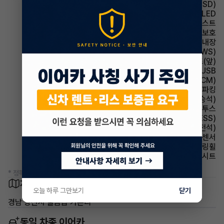
주행안전 후측방경보시스템(BSD)
헤드램프 LED
헤드램프 하이빔 어시스트
에어백 무릎보호
룸미러 하이패스 내장
주행안전 차선이탈경보(LDWS)
시트 열선시트(앞)
유무선단자 USB
룸미러 전자식 룸미러(ECM)
파킹 전자식 파킹
시트 전동시트(동승석)
유무선단자 블루투스
주행안전 급제동경보시스템(ESS)
시트 전동시트(운전석)
주차보조 후방감지센서
스티어링휠 속도감응식 스티어링휠
시트 가죽시트
* 정확한 정보는 판매자와 반드시 확인하시기 바랍니다.
차량 위치
오늘 하루 그만보기
닫기
경남 양산시 물금읍 가촌리
동일 차종 이어카