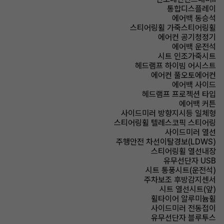
통합디스플레이
에어백 동승석
스티어링휠 가죽스티어링휠
에어컨 공기청정기
에어백 운전석
시트 인조가죽시트
헤드램프 하이빔 어시스트
에어컨 풀오토에어컨
에어백 사이드
헤드램프 프로젝션 타입
에어백 커튼
사이드미러 방향지시등 일체형
스티어링휠 텔레스코픽 스티어링
사이드미러 열선
주행안전 차선이탈경보(LDWS)
스티어링휠 열선내장
유무선단자 USB
시트 통풍시트(운전석)
주차보조 후방감지센서
시트 열선시트(앞)
휠타이어 알루미늄휠
사이드미러 전동접이
유무선단자 블루투스