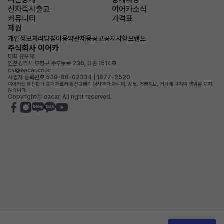
신차즉시출고
이어카소식
커뮤니티
가격표
제원
개인정보처리방침
이용약관
채용공고
공지사항
브랜드
주식회사 이어카
대표 유우재
인천광역시 부평구 주부토로 236, D동 1514호
cs@eacar.co.kr
사업자 등록번호 539-88-02334 | 1877-2520
이어카는 통신판매 중개자로서 통신판매의 당사자가 아니며, 상품, 거래정보, 거래에 대하여 책임을 지지
않습니다.
Copyrightⓒ eacar. All right reserved.