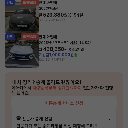
현대 아반떼
렌트
·
2023년
모던
523,380
월
원 X
15
개월
조회 2,705
1시간 전
현대 아반떼
렌트
·
2025년
스마트스트림 가솔린 1.6 모던
438,350
월
원 X
45
개월
지원금
1,000,000원
조회 1,218
1시간 전
내 차 정리?
승계 몰라도 괜찮아요!
이어카에서
차량등록부터 승계완료까지
전문가가 다 진행
해 드려요.
빠른승계 서비스 신청
🕵️ 전문가 승계 진행
전문가가 모든 승계과정을 직접 대행해 드려요.