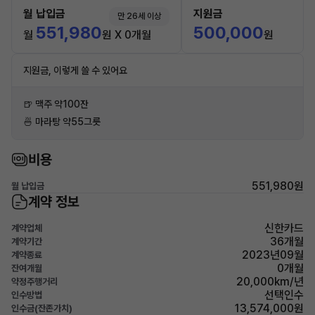
월 납입금
지원금
만 26세 이상
551,980
500,000
월
원 X 0개월
원
지원금, 이렇게 쓸 수 있어요
🍺 맥주 약100잔
🍜 마라탕 약55그릇
비용
551,980원
월 납입금
계약 정보
신한카드
계약업체
36개월
계약기간
2023년09월
계약종료
0개월
잔여개월
20,000km/년
약정주행거리
선택인수
인수방법
13,574,000원
인수금(잔존가치)