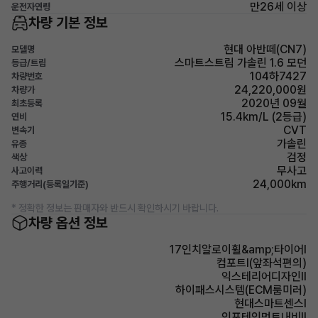
만26세 이상
운전자연령
차량 기본 정보
현대 아반떼(CN7)
모델명
스마트스트림 가솔린 1.6 모던
등급/트림
104하7427
차량번호
24,220,000원
차량가
2020년 09월
최초등록
15.4km/L (2등급)
연비
CVT
변속기
가솔린
유종
검정
색상
무사고
사고이력
24,000km
주행거리(등록일기준)
* 정확한 정보는 판매자와 반드시 확인하시기 바랍니다.
차량 옵션 정보
17인치알로이휠&amp;타이어Ⅰ
컴포트Ⅰ(앞좌석편의)
익스테리어디자인Ⅱ
하이패스시스템(ECM룸미러)
현대스마트센스Ⅰ
인포테인먼트내비Ⅱ