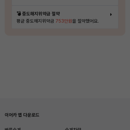
💣 중도해지위약금 절약
평균 중도해지위약금
753만원
을 절약했어요.
이어카 앱 다운로드
빠른승계
승계차량