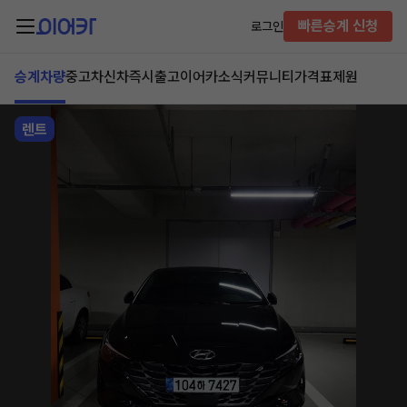
빠른승계 신청
로그인
승계차량
중고차
신차즉시출고
이어카소식
커뮤니티
가격표
제원
렌트