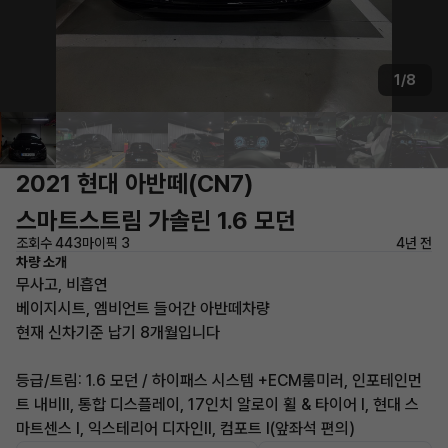
1/8
2021 현대 아반떼(CN7)
스마트스트림 가솔린 1.6 모던
조회수 443
마이픽 3
4년 전
차량 소개
무사고, 비흡연
베이지시트, 엠비언트 들어간 아반떼차량
현재 신차기준 납기 8개월입니다
등급/트림: 1.6 모던 / 하이패스 시스템 +ECM룸미러, 인포테인먼
트 내비II, 통합 디스플레이, 17인치 알로이 휠 & 타이어 I, 현대 스
마트센스 I, 익스테리어 디자인II, 컴포트 I(앞좌석 편의)