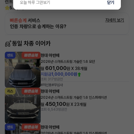
렌트, 리스 승계 깔끔하게 해결해 드리겠습니다!
오늘 하루 그만보기
닫기
5.0
(21)
빠른승계
서비스
자세히 보기
인증 차량으로 승계하는 이유?
동일 차종 이어카
현대 아반떼
렌트
·
2026년
스마트스트림 가솔린 1.6 모던
601,000
월
원 X
38
개월
지원금
1,000,000원
조회 317
방금전
#저신용
#무심사
현대 아반떼
리스
·
2024년
스마트스트림 가솔린 1.6 인스퍼레이션
450,100
월
원 X
23
개월
조회 6,543
방금전
현대 아반떼
렌트
·
2026년
스마트스트림 가솔린 1.6 인스퍼레이션