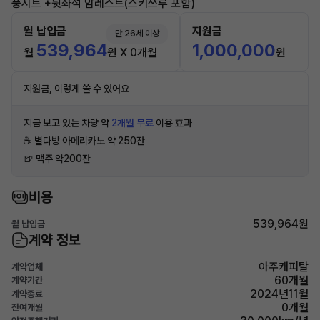
풍시트 +뒷좌석 암레스트(스키쓰루 포함)
월 납입금
지원금
만 26세 이상
539,964
1,000,000
월
원 X 0개월
원
지원금, 이렇게 쓸 수 있어요
지금 보고 있는 차량 약
2개월 무료
이용 효과
☕️ 별다방 아메리카노 약 250잔
🍺 맥주 약200잔
비용
539,964원
월 납입금
계약 정보
아주캐피탈
계약업체
60개월
계약기간
2024년11월
계약종료
0개월
잔여개월