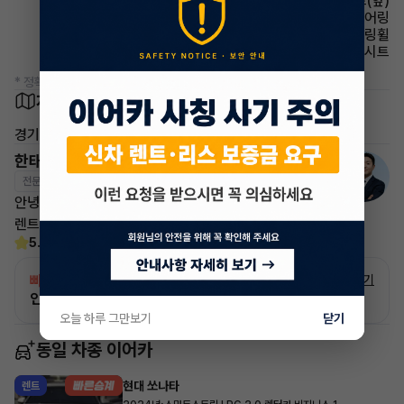
시트 열선시트(앞)
스티어링휠 텔레스코픽 스티어링
스티어링휠 가죽스티어링휠
시트 인조가죽시트
* 정확한 정보는 판매자와 반드시 확인하시기 바랍니다.
차량 위치
경기 남양주시 별내동
한태현 매니저
전문교육수료
자격인증완료
안녕하세요! 이어카 승계전문가 한태현입니다.
렌트, 리스 승계 깔끔하게 해결해 드리겠습니다!
5.0
(21)
빠른승계
서비스
자세히 보기
인증 차량으로 승계하는 이유?
오늘 하루 그만보기
닫기
동일 차종 이어카
현대 쏘나타
렌트
·