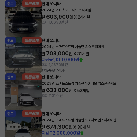
현대 쏘나타
렌트
·
2024년
2.0 하이브리드 프리미엄
603,900
월
원 X
24
개월
조회 1,065
3일 전
현대 쏘나타
렌트
·
2024년
스마트스트림 가솔린 2.0 프리미엄
703,000
월
원 X
31
개월
지원금
1,000,000원
조회 1,267
3일 전
#저신용
#무심사
현대 쏘나타
렌트
·
2025년
스마트스트림 가솔린 1.6 터보 익스클루시브
633,000
월
원 X
52
개월
조회 113
1주 전
현대 쏘나타
렌트
·
2024년
스마트스트림 가솔린 1.6 터보 인스퍼레이션
674,300
월
원 X
36
개월
지원금
2,000,000원