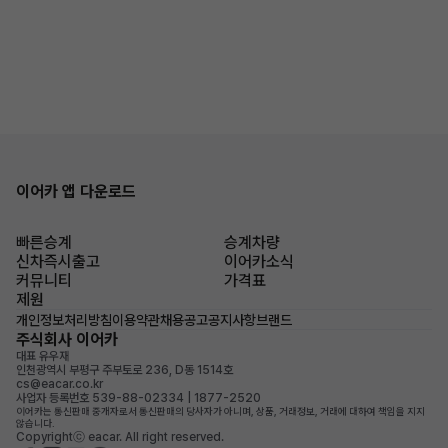
이어카 앱 다운로드
빠른승계
승계차량
신차즉시출고
이어카소식
커뮤니티
가격표
제원
개인정보처리방침
이용약관
채용공고
공지사항
브랜드
주식회사 이어카
대표 유우재
인천광역시 부평구 주부토로 236, D동 1514호
cs@eacar.co.kr
사업자 등록번호 539-88-02334 | 1877-2520
이어카는 통신판매 중개자로서 통신판매의 당사자가 아니며, 상품, 거래정보, 거래에 대하여 책임을 지지
않습니다.
Copyrightⓒ eacar. All right reserved.