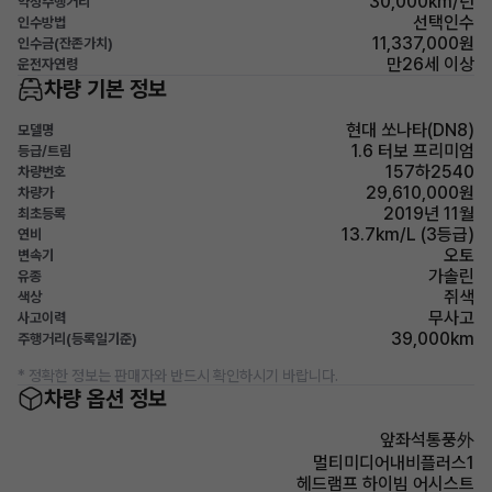
30,000km/년
약정주행거리
선택인수
인수방법
11,337,000원
인수금(잔존가치)
만26세 이상
운전자연령
차량 기본 정보
현대 쏘나타(DN8)
모델명
1.6 터보 프리미엄
등급/트림
157하2540
차량번호
29,610,000원
차량가
2019년 11월
최초등록
13.7km/L (3등급)
연비
오토
변속기
가솔린
유종
쥐색
색상
무사고
사고이력
39,000km
주행거리(등록일기준)
* 정확한 정보는 판매자와 반드시 확인하시기 바랍니다.
차량 옵션 정보
앞좌석통풍外
멀티미디어내비플러스1
헤드램프 하이빔 어시스트