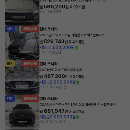
2024년
스마트스트림 LPG 2.0 렌터카 비지니스 1
596,200
월
원 X
32
개월
조회 186
방금전
현대 쏘나타
렌트
·
2025년
스마트스트림 가솔린 2.0 익스클루시브
529,743
월
원 X
47
개월
지원금
1,500,000원
조회 179
방금전
현대 쏘나타
리스
·
2021년
G2.0 프리미엄 패밀리
487,200
월
원 X
31
개월
지원금
2,000,000원
조회 535
19시간 전
현대 쏘나타
렌트
·
2026년
스마트스트림 LPG 2.0 일반인용 익스클루시브
681,947
월
원 X
53
개월
지원금
2,000,000원
조회 609
19시간 전