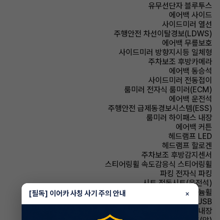
유무선단자 블루투스
에어백 사이드
사이드미러 열선
주행안전 차선이탈경보(LDWS)
에어백 무릎보호
사이드미러 방향지시등 일체형
주차보조 후방카메라
에어백 동승석
사이드미러 전동접이
룸미러 전자식 룸미러(ECM)
에어백 운전석
주행안전 급제동경보시스템(ESS)
룸미러 하이패스 내장
에어백 커튼
헤드램프 LED
헤드램프 할로겐
주차보조 후방감지센서
스티어링휠 속도감응식 스티어링휠
파킹 전자식 파킹
시트 전동시트(운전석)
휠타이어 알루미늄휠
[필독] 이어카 사칭 사기 주의 안내
×
유무선단자 USB
스티어링휠 열선내장