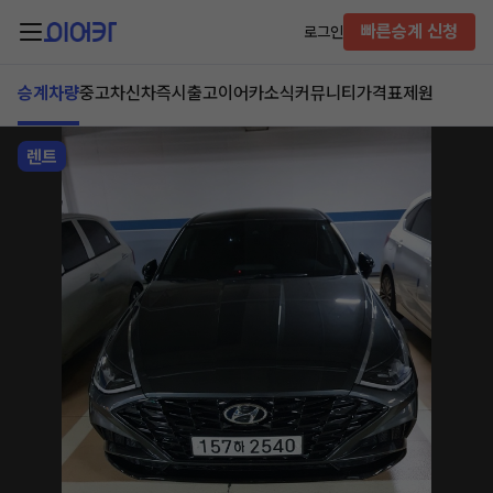
빠른승계 신청
로그인
승계차량
중고차
신차즉시출고
이어카소식
커뮤니티
가격표
제원
렌트