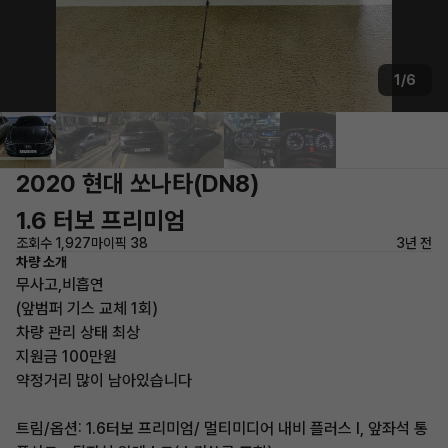
1/6
2020 현대 쏘나타(DN8)
1.6 터보 프리미엄
조회수 1,927
마이픽 38
3년 전
차량 소개
무사고,비흡연
(앞범퍼 기스 교체 1회)
차량 관리 상태 최상
지원금 100만원
약정거리 많이 남아있습니다
트림/옵션: 1.6터보 프리미엄/ 멀티미디어 내비 플러스 I, 앞좌석 통