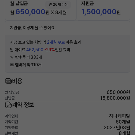
월 납입금
지원금
만 26세 이상
650,000
1,500,000
월
원 X 8개월
원
지원금, 이렇게 쓸 수 있어요
지금 보고 있는 차량 약
2개월 무료
이용 효과
월 대여료
462,500
-29%
절감 효과
🍡 탕후루 약333개
🍔 햄버거 약319개
비용
650,000원
월 납입금
18,800,000원
선납금
계약 정보
하나캐피탈
계약업체
60개월
계약기간
2027년03월
계약종료
8개월
잔여개월