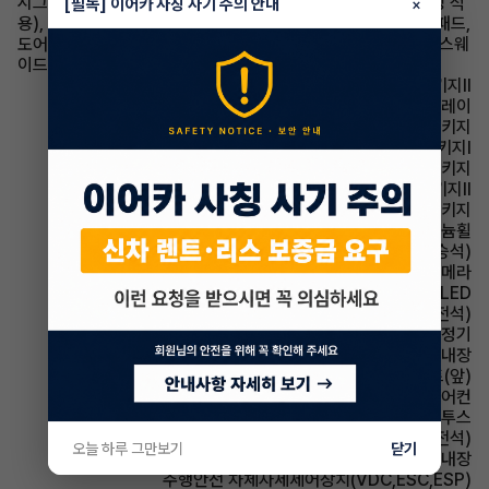
시그니쳐 디자인 셀렉션Ⅱ - 프라임 나파 가죽 시트(퀼팅, 파이핑 적
[필독] 이어카 사칭 사기 주의 안내
×
용), 웨이브 라인 무드라이팅 내장재, 인조 가죽 내장재(크래쉬패드,
도어트림 상단, 콘솔 가니쉬, 리어에어벤트 베젤부 등), 럭셔리 스웨
이드 내장재(헤드라이닝, 필라트림 등), 투톤 가죽 스티어링 휠
파퓰러 패키지Ⅱ
헤드업 디스플레이
컨비니언스 패키지
드라이빙 어시스턴스 패키지Ⅰ
하이테크 패키지
드라이빙 어시스턴스 패키지Ⅱ
2열 컴포트 패키지
휠타이어 알루미늄휠
시트 통풍시트(동승석)
주차보조 후방카메라
헤드램프 LED
시트 통풍시트(운전석)
에어컨 공기청정기
룸미러 하이패스 내장
시트 열선시트(앞)
에어컨 풀오토에어컨
유무선단자 블루투스
시트 메모리시트(운전석)
오늘 하루 그만보기
닫기
스티어링휠 열선내장
주행안전 차체자세제어장치(VDC,ESC,ESP)