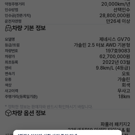
20,000km/년
약정주행거리
선택인수
인수방법
28,800,000원
인수금(잔존가치)
만26세 이상
운전자연령
차량 기본 정보
제네시스 GV70
모델명
가솔린 2.5 터보 AWD 기본형
등급/트림
197호9083
차량번호
62,700,000원
차량가
2022년 03월
최초등록
9.8km/L (4등급)
연비
오토
변속기
가솔린
유종
회색
색상
무사고
사고이력
18km
주행거리(등록일기준)
* 정확한 정보는 판매자와 반드시 확인하시기 바랍니다.
차량 옵션 정보
파퓰러 패키지2
235/55R19 미쉐린 타이어 & 휠