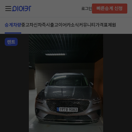
빠른승계 신청
로그인
승계차량
중고차
신차즉시출고
이어카소식
커뮤니티
가격표
제원
렌트