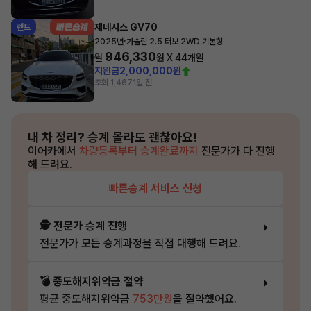
제네시스 GV70
렌트
·
2025년
가솔린 2.5 터보 2WD 기본형
946,330
월
원 X
44
개월
지원금
2,000,000원
조회 1,467
1일 전
내 차 정리?
승계 몰라도 괜찮아요!
이어카에서
차량등록부터 승계완료까지
전문가가 다 진행
해 드려요.
빠른승계 서비스 신청
🕵️ 전문가 승계 진행
전문가가 모든 승계과정을 직접 대행해 드려요.
💣 중도해지위약금 절약
평균 중도해지위약금
753만원
을 절약했어요.