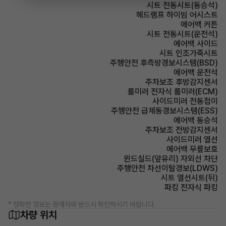
시트 전동시트(동승석)
헤드램프 하이빔 어시스트
에어백 커튼
시트 전동시트(운전석)
에어백 사이드
시트 인조가죽시트
주행안전 후측방경보시스템(BSD)
에어백 운전석
주차보조 후방감지센서
룸미러 전자식 룸미러(ECM)
사이드미러 전동접이
주행안전 급제동경보시스템(ESS)
에어백 동승석
주차보조 전방감지센서
사이드미러 열선
에어백 무릎보호
윈드실드(앞유리) 자외선 차단
주행안전 차선이탈경보(LDWS)
시트 열선시트(뒤)
파킹 전자식 파킹
* 정확한 정보는 판매자와 반드시 확인하시기 바랍니다.
차량 위치