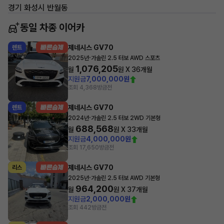
경기 화성시 반월동
동일 차종 이어카
제네시스 GV70
렌트
·
2025년
가솔린 2.5 터보 AWD 스포츠
1,076,205
월
원 X
36
개월
지원금
7,000,000원
조회 4,368
방금전
제네시스 GV70
렌트
·
2024년
가솔린 2.5 터보 2WD 기본형
688,568
월
원 X
33
개월
지원금
4,000,000원
조회 17,650
방금전
제네시스 GV70
리스
·
2025년
가솔린 2.5 터보 AWD 기본형
964,200
월
원 X
37
개월
지원금
2,000,000원
조회 442
방금전