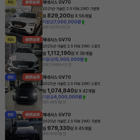
제네시스 GV70
리스
·
2021년
가솔린 2.5 터보 2WD 기본형
829,200
월
원 X
56
개월
지원금
7,000,000원
조회 323
3시간 전
제네시스 GV70
리스
·
2025년
가솔린 2.5 터보 2WD 스포츠
1,112,190
월
원 X
38
개월
지원금
15,000,000원
조회 1,148
4시간 전
제네시스 GV70
렌트
·
2025년
가솔린 2.5 터보 2WD 스포츠
1,074,840
월
원 X
42
개월
지원금
4,000,000원
조회 465
1일 전
제네시스 GV70
렌트
·
2025년
가솔린 2.5 터보 2WD 기본형
979,330
월
원 X
45
개월
조회 506
1일 전