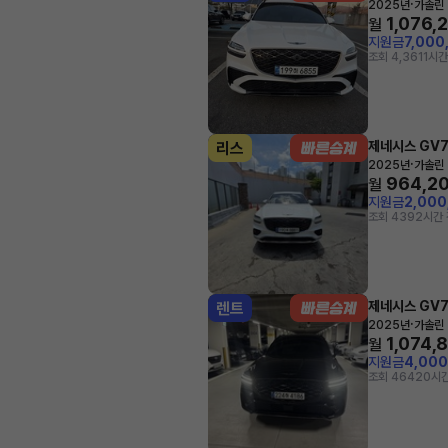
·
2025년
가솔린 
1,076,
월
지원금
7,000
조회 4,361
1시간
제네시스 GV
리스
·
2025년
가솔린 
964,2
월
지원금
2,00
조회 439
2시간 
제네시스 GV
렌트
·
2025년
가솔린 
1,074,
월
지원금
4,00
조회 464
20시간