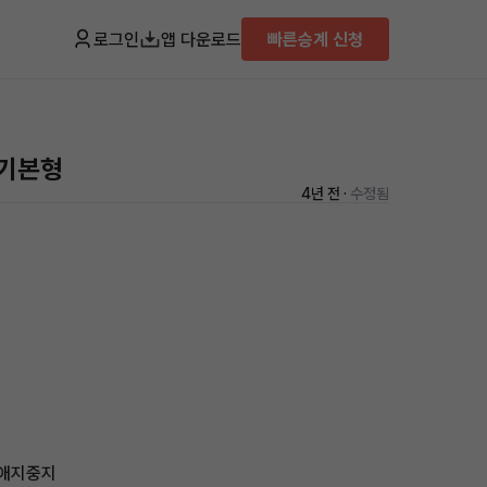
로그인
앱 다운로드
빠른승계 신청
 기본형
4년 전 ·
수정됨
 애지중지