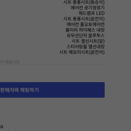
시트 통풍시트(동승석)
에어컨 공기청정기
헤드램프 LED
시트 통풍시트(운전석)
에어컨 풀오토에어컨
룸미러 하이패스 내장
유무선단자 블루투스
시트 열선시트(앞)
스티어링휠 열선내장
시트 메모리시트(운전석)
기 바랍니다.
판매자와 채팅하기
70