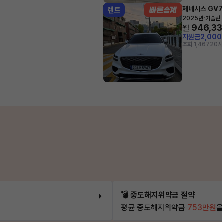
제네시스 GV
렌트
·
2025년
가솔린 
946,3
월
지원금
2,00
조회 1,467
20시
💣 중도해지위약금 절약
평균 중도해지위약금
753만원
을