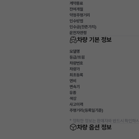
계약종료
잔여개월
약정주행거리
인수방법
인수금(잔존가치)
운전자연령
차량 기본 정보
모델명
등급/트림
차량번호
차량가
최초등록
연비
변속기
유종
색상
사고이력
주행거리(등록일기준)
* 정확한 정보는 판매자와 반드시 확인하시
차량 옵션 정보