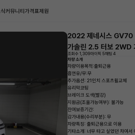
소식
커뮤니티
가격표
제원
2022 제네시스 GV70
가솔린 2.5 터보 2WD
조회수 1,309
마이픽 5
채팅 4
차량 소개
차량이용목적:출퇴근용
흡연유/무:무
추가옵션: 21인치 스포츠휠교체
유리막코팅
브레이크 도색(빨강)
지원금(조율가능여부): 불가능
잔여보증기간:
감가내용(수리부분): 무
차량특징: 출퇴근용으로 이용
기타소개: 너무 타고 싶었던 차여서