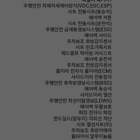
주행안전 차체자세제어장치(VDC,ESC,ESP)
시트 전동시트(동승석)
에어백 커튼
시트 전동시트(운전석)
주행안전 급제동경보시스템(ESS)
에어백 사이드
주차보조 후방감지센서
시트 인조가죽시트
헤드램프 하이빔 어시스트
에어백 운전석
주차보조 전방감지센서
룸미러 전자식 룸미러(ECM)
사이드미러 전동접이
주행안전 후측방경보시스템(BSD)
에어백 동승석
사이드미러 열선
주행안전 차선이탈경보(LDWS)
에어백 무릎보호
파킹 전자식 파킹
윈드실드(앞유리) 자외선 차단
시트 열선시트(뒤)
주차보조 후방카메라
휠타이어 알루미늄휠