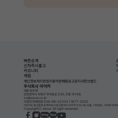
빠른승계
신차즉시출고
커뮤니티
제원
개인정보처리방침
이용약관
채용공고
공지사항
브랜드
주식회사 이어카
대표 유우재
인천광역시 부평구 주부토로 236, D동 1514호
cs@eacar.co.kr
사업자 등록번호 539-88-02334 | 1877-2520
이어카는 통신판매 중개자로서 통신판매의 당사자가 아니며, 상품, 거래정보, 거래에 대하여
Copyrightⓒ eacar. All right reserved.