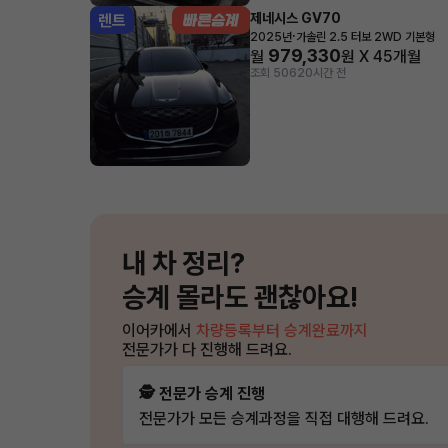
제네시스 GV70
렌트
·
2025년
가솔린 2.5 터보 2WD 기본형
979,330
월
원 X
45
개월
조회 506
20시간 전
내 차 정리?
승계 몰라도 괜찮아요!
이어카에서
차량등록부터 승계완료까지
전문가가 다 진행해 드려요.
🕵️ 전문가 승계 진행
전문가가 모든 승계과정을 직접 대행해 드려요.