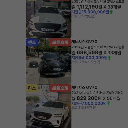
·
2025년
가솔린 2.5 터보 2WD 스포츠
1,112,190
월
원 X
38
개월
지원금
15,000,000원
조회 1,142
방금전
제네시스 GV70
렌트
·
2024년
가솔린 2.5 터보 2WD 기본형
688,568
월
원 X
33
개월
지원금
4,000,000원
조회 17,642
1시간 전
제네시스 GV70
리스
·
2021년
가솔린 2.5 터보 2WD 기본형
829,200
월
원 X
56
개월
지원금
7,000,000원
조회 316
4시간 전