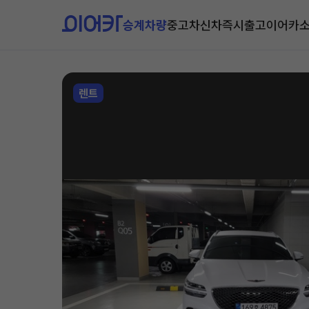
승계차량
중고차
신차즉시출고
이어카
렌트