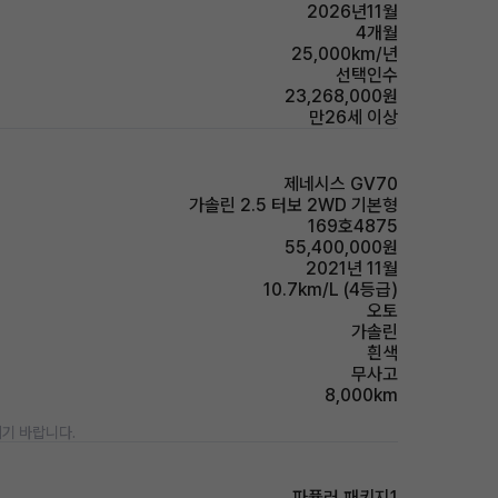
2026년11월
4개월
25,000km/년
선택인수
23,268,000원
만26세 이상
제네시스 GV70
가솔린 2.5 터보 2WD 기본형
169호4875
55,400,000원
2021년 11월
10.7km/L (4등급)
오토
가솔린
흰색
무사고
8,000km
기 바랍니다.
파퓰러 패키지1