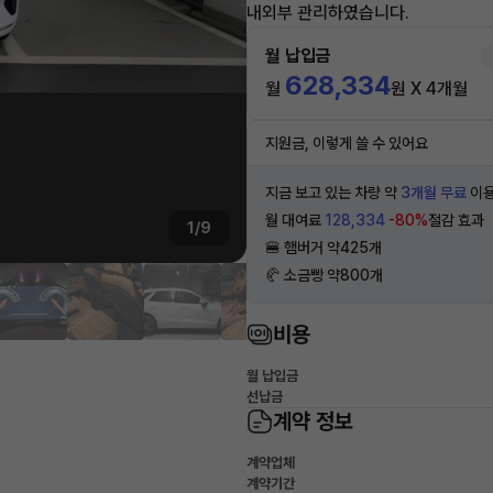
내외부 관리하였습니다.
월 납입금
628,334
월
원 X 4개월
지원금, 이렇게 쓸 수 있어요
지금 보고 있는 차량 약
3개월 무료
이용
월 대여료
128,334
-80%
절감 효과
1/9
🍔 햄버거 약425개
🥐 소금빵 약800개
비용
월 납입금
선납금
계약 정보
계약업체
계약기간