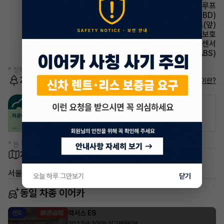
썬루프 썬루프
주행안전 제동력 분배 장치(EBD)
시트 열선시트(앞)
에어백 무릎보호
주차보조 전방감지센서
주행안전 미끄럼 방지장치(ABS)
* 정확한 정보는 판매자와 반드시 확인하시기 바랍니다.
저공해차량 정보
저공해차량이란?
공항주차장
공영주차장
50% 할인
50% 할인
* 본 정보는 지자체마다 다를 수 있으니 실제 정보와 확인해 주세요.
차량 위치
서울 영등포구 신길동
오늘 하루 그만보기
닫기
동일 차종 이어카
렉서스 ES
렌트
·
2023년
300h 이그제큐티브