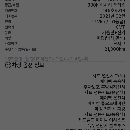
300h 럭셔리 플러스
등급/트림
149호9218
차량번호
2021년 02월
최초등록
17.2km/L (1등급)
연비
CVT
변속기
가솔린+전기
유종
파랑(남색,곤색)
색상
무사고
사고이력
21,000km
주행거리(등록일기준)
* 정확한 정보는 판매자와 반드시 확인하시기 바랍니다.
차량 옵션 정보
시트 열선시트(뒤)
에어백 동승석
주차보조 후방감지센서
시트 전동시트(운전석)
에어백 운전석
에어컨 풀오토에어컨
파킹 전자식 파킹
시트 전동시트(동승석)
헤드램프 하이빔 어시스트
유무선단자 블루투스