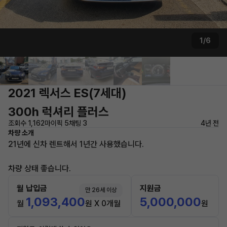
1/6
2021 렉서스 ES(7세대)
300h 럭셔리 플러스
조회수 1,162
마이픽 5
채팅 3
4년 전
차량 소개
21년에 신차 렌트해서 1년간 사용했습니다.
차량 상태 좋습니다.
월 납입금
지원금
만 26세 이상
1,093,400
5,000,000
월
원 X 0개월
원