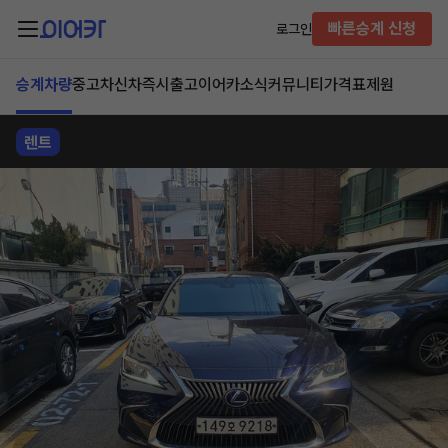
빠른승계 신청
로그인
승계차량
중고차
신차즉시출고
이어카소식
커뮤니티
가격표
제원
렌트