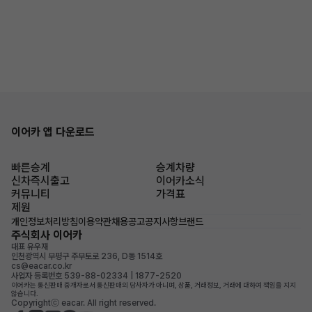
이어카 앱 다운로드
빠른승계
승계차량
신차즉시출고
이어카소식
커뮤니티
가격표
제원
개인정보처리방침
이용약관
채용공고
공지사항
브랜드
주식회사 이어카
대표 유우재
인천광역시 부평구 주부토로 236, D동 1514호
cs@eacar.co.kr
사업자 등록번호 539-88-02334 | 1877-2520
이어카는 통신판매 중개자로서 통신판매의 당사자가 아니며, 상품, 거래정보, 거래에 대하여 책임을 지지
않습니다.
Copyrightⓒ eacar. All right reserved.