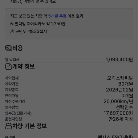
지원금, 이렇게 쓸 수 있어요
지금 보고 있는 차량 약
5개월 무료
이용 효과
☕️ 별다방 아메리카노 약 1,250잔
🥟 군만두 약833접시
비용
1,093,400원
월 납입금
계약 정보
오릭스캐피탈
계약업체
60개월
계약기간
2026년02월
계약종료
0개월
잔여개월
20,000km/년
약정주행거리
선택인수
인수방법
17,697,000원
인수금(잔존가치)
만26세 이상
운전자연령
차량 기본 정보
렉서스 ES(7세대)
모델명