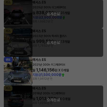
렉서스 ES
리스
·
2025년
300h 이그제큐티브
838,000
월
원 X
31
개월
승계완료
지원금
3,500,000원
조회 1,096
2년 전
렉서스 ES
리스
·
2023년
300h 럭셔리 플러스
999,500
월
원 X
13
개월
승계완료
조회 1,765
2년 전
렉서스 ES
렌트
·
2021년
300h 이그제큐티브
1,146,156
월
원 X
0
개월
지원금
1,500,000원
조회 1,961
2년 전
렉서스 ES
리스
·
2019년
300h 이그제큐티브
1,013,700
월
원 X
0
개월
승계완료
조회 1,691
4년 전