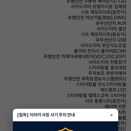
주행안전 구동력 제어장치(TCS)
사이드미러 방향지시등 일체형
시트 메모리시트(운전석)
주행안전 차선이탈경보(LDWS)
유무선단자 AUX
사이드미러 열선
시트 메모리시트(동승석)
유무선단자 USB
사이드미러 후진각도조절
룸미러 전자식 룸미러(ECM)
주행안전 차체자세제어장치(VDC,ESC,ESP)
사이드미러 전동접이
스티어링휠 열선내장
주차보조 후방카메라
주행안전 후측방경보시스템(BSD)
스티어링휠 우드스티어링휠
헤드램프 LED
스티어링휠 텔레스코픽 스티어링
시트 통풍시트(운전석)
에어백 커튼
시트 가죽시트
[필독] 이어카 사칭 사기 주의 안내
×
휠타이어 알루미늄휠
시트 통풍시트(동승석)
에어백 사이드