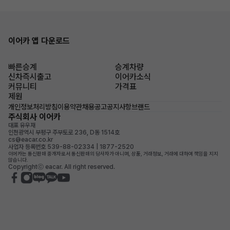
이어카 앱 다운로드
빠른승계
승계차량
신차즉시출고
이어카소식
커뮤니티
가격표
제원
개인정보처리방침
이용약관
채용공고
공지사항
브랜드
주식회사 이어카
대표 유우재
인천광역시 부평구 주부토로 236, D동 1514호
cs@eacar.co.kr
사업자 등록번호 539-88-02334 | 1877-2520
이어카는 통신판매 중개자로서 통신판매의 당사자가 아니며, 상품, 거래정보, 거래에 대하여 책임을 지지
않습니다.
Copyrightⓒ eacar. All right reserved.