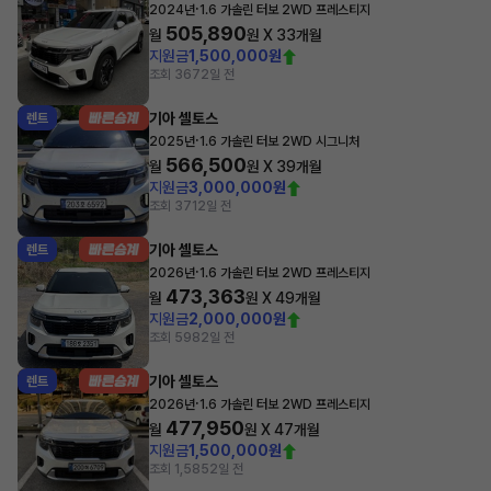
·
2024년
1.6 가솔린 터보 2WD 프레스티지
505,890
월
원 X
33
개월
지원금
1,500,000원
조회 367
2일 전
기아 셀토스
렌트
·
2025년
1.6 가솔린 터보 2WD 시그니처
566,500
월
원 X
39
개월
지원금
3,000,000원
조회 371
2일 전
기아 셀토스
렌트
·
2026년
1.6 가솔린 터보 2WD 프레스티지
473,363
월
원 X
49
개월
지원금
2,000,000원
조회 598
2일 전
기아 셀토스
렌트
·
2026년
1.6 가솔린 터보 2WD 프레스티지
477,950
월
원 X
47
개월
지원금
1,500,000원
조회 1,585
2일 전