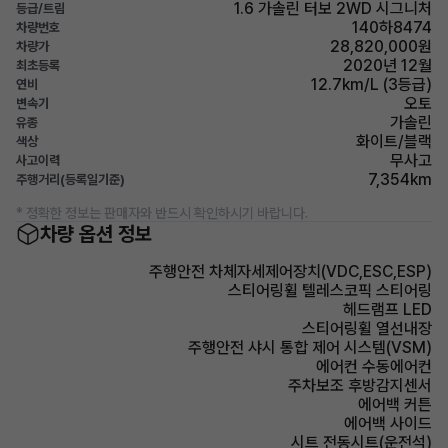
1.6 가솔린 터보 2WD 시그니처
등급/트림
140하8474
차량번호
28,820,000원
차량가
2020년 12월
최초등록
12.7km/L (3등급)
연비
오토
변속기
가솔린
유종
화이트/블랙
색상
무사고
사고이력
7,354km
주행거리(등록일기준)
* 정확한 정보는 판매자와 반드시 확인하시기 바랍니다.
차량 옵션 정보
주행안전 차체자세제어장치(VDC,ESC,ESP)
스티어링휠 텔레스코픽 스티어링
헤드램프 LED
스티어링휠 열선내장
주행안전 샤시 통합 제어 시스템(VSM)
에어컨 수동에어컨
주차보조 후방감지센서
에어백 커튼
에어백 사이드
시트 전동시트(운전석)