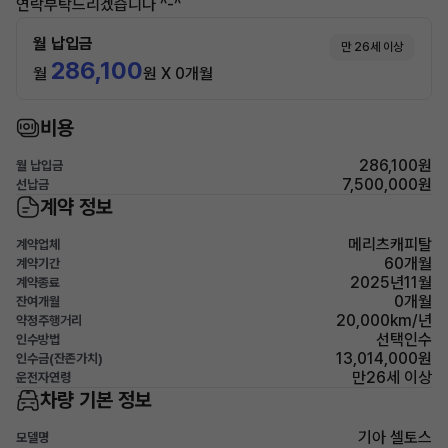
연락부탁드리겠습니다 ^-^
월 납입금
만 26세 이상
286,100
월
원 X 0개월
비용
286,100원
월 납입금
7,500,000원
선납금
계약 정보
메리츠캐피탈
계약업체
60개월
계약기간
2025년11월
계약종료
0개월
잔여개월
20,000km/년
약정주행거리
선택인수
인수방법
13,014,000원
인수금(잔존가치)
만26세 이상
운전자연령
차량 기본 정보
기아 셀토스
모델명