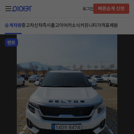
빠른승계 신청
로그인
승계차량
중고차
신차즉시출고
이어카소식
커뮤니티
가격표
제원
렌트