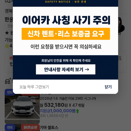
차량 위치
경북 구미시 구평동
한윤미 매니저
전문교육수료
자격인증완료
★ 원할한 상담을 위해 평일 오전 9시30분부터 ~19시까지 상담
가능하오니 참고하셔서 연락 부탁드리겠습니다 ^-^
4.6
(14)
빠른승계
서비스
자세히 보기
인증 차량으로 승계하는 이유?
동일 차종 이어카
오늘 하루 그만보기
닫기
기아 셀토스
렌트
·
2026년
1.6 가솔린 터보 2WD 시그니처
532,180
월
원 X
47
개월
지원금
1,000,000원
조회 1,365
5시간 전
기아 셀토스
렌트