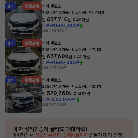
기아 셀토스
렌트
·
2026년
1.6 가솔린 터보 2WD 프레스티지
457,710
월
원 X
48
개월
지원금
1,500,000원
조회 1,385
2일 전
기아 셀토스
렌트
·
2025년
1.6 가솔린 터보 2WD 시그니처
657,690
월
원 X
40
개월
지원금
1,500,000원
조회 475
2일 전
기아 셀토스
렌트
·
2026년
1.6 가솔린 터보 2WD 시그니처
529,760
월
원 X
50
개월
지원금
520,000원
조회 787
2일 전
내 차 정리?
승계 몰라도 괜찮아요!
이어카에서
차량등록부터 승계완료까지
전문가가 다 진행