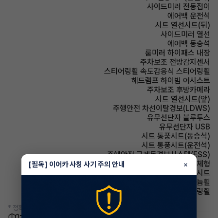
사이드미러 전동접이
에어백 운전석
시트 열선시트(뒤)
사이드미러 열선
에어백 동승석
룸미러 하이패스 내장
주차보조 전방감지센서
스티어링휠 속도감응식 스티어링휠
헤드램프 하이빔 어시스트
주차보조 후방카메라
시트 열선시트(앞)
주행안전 차선이탈경보(LDWS)
유무선단자 블루투스
유무선단자 USB
시트 통풍시트(동승석)
시트 통풍시트(운전석)
주행안전 급제동경보시스템(ESS)
사이드미러 방향지시등 일체형
[필독] 이어카 사칭 사기 주의 안내
×
시트 인조가죽시트
휠타이어 알루미늄휠
스티어링휠 가죽스티어링휠
* 정확한 정보는 판매자와 반드시 확인하시기 바랍니다.