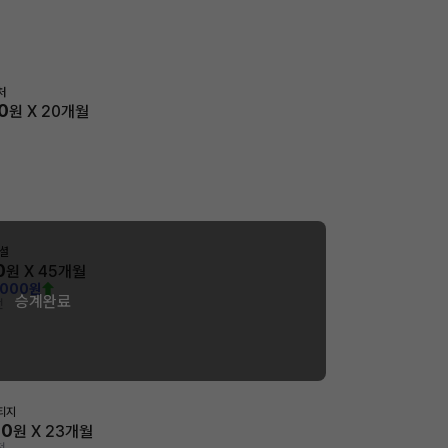
처
0
원 X
20
개월
페셜
0
원 X
45
개월
,000원
승계완료
전
티지
00
원 X
23
개월