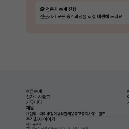
🕵️ 전문가 승계 진행
전문가가 모든 승계과정을 직접 대행해 드려요.
빠른승계
신차즉시출고
커뮤니티
제원
개인정보처리방침
이용약관
채용공고
공지사항
브랜드
주식회사 이어카
대표 유우재
인천광역시 부평구 주부토로 236, D동 1514호