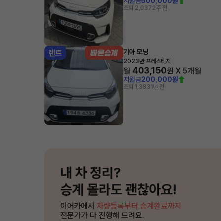
지원금
500,000원
조회 2,037
2주 전
기아 모닝
렌트
·
2023년
프레스티지
403,150
월
원 X
5
개월
지원금
200,000원
조회 1,383
1년 전
내 차 정리?
승계 몰라도 괜찮아요!
이어카에서
차량등록부터 승계완료까지
전문가가 다 진행해 드려요.