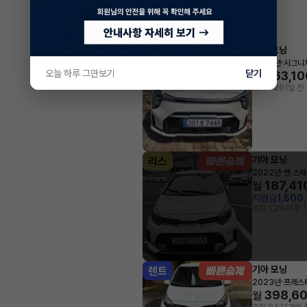
기아 모닝
렌트
·
2024년
시그니
오늘 하루 그만보기
닫기
463,10
월
조회 729
1일 전
기아 모닝
리스
·
2022년
밴 스
187,41
월
지원금
1,500
조회 1,264
1주 
기아 모닝
렌트
·
2023년
프레스
398,6
월