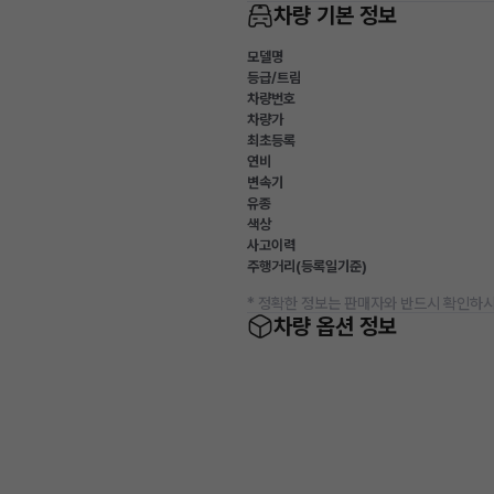
차량 기본 정보
모델명
등급/트림
차량번호
차량가
최초등록
연비
변속기
유종
색상
사고이력
주행거리(등록일기준)
* 정확한 정보는 판매자와 반드시 확인하시
차량 옵션 정보