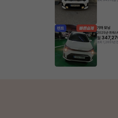
조회 943
1개월 
기아 모닝
렌트
·
2025년
프레스
347,27
월
조회 1,265
1년 