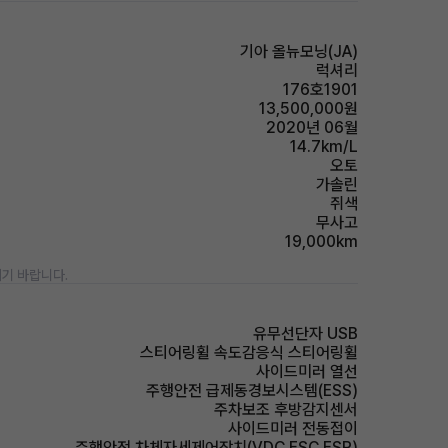
기아 올뉴모닝(JA)
럭셔리
176호1901
13,500,000원
2020년 06월
14.7km/L
오토
가솔린
쥐색
무사고
19,000km
기 바랍니다.
유무선단자 USB
스티어링휠 속도감응식 스티어링휠
사이드미러 열선
주행안전 급제동경보시스템(ESS)
주차보조 후방감지센서
사이드미러 전동접이
주행안전 차체자세제어장치(VDC,ESC,ESP)