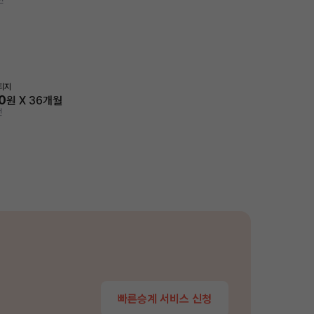
전
티지
0
원 X
36
개월
전
빠른승계 서비스 신청