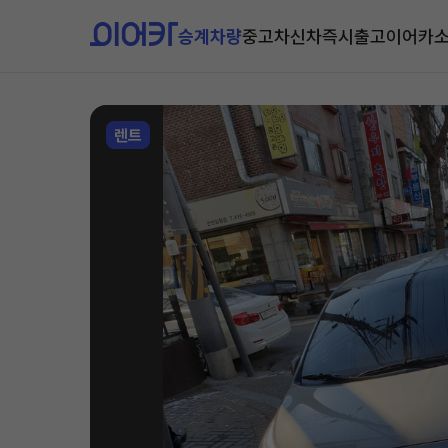
승계차량
중고차
신차즉시출고
이어카
렌트