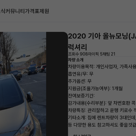
소식
커뮤니티
가격표
제원
2020 기아 올뉴모닝(J
럭셔리
조회수 908
마이픽 5
채팅 21
차량 소개
차량이용목적: 개인사업자, 가족사
흡연유/무: 무
추가옵션: 무
지원금(조율가능여부): 1개월
잔여보증기간:
감가내용(수리부분): 앞 차번호판 콕
차량특징: 관리잘하고 운행 키로수
기타소개: 집에 렌트차량이 3대인데
등 다양한 용도 참고하셔도 좋을것