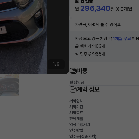
월 납입금
296,340
월
원 X 0개월
지원금, 이렇게 쓸 수 있어요
지금 보고 있는 차량 약
1개월 무료
이용
🍔 햄버거 약63개
🍡 탕후루 약65개
1/6
비용
월 납입금
계약 정보
계약업체
계약기간
계약종료
잔여개월
약정주행거리
인수방법
인수금(잔존가치)