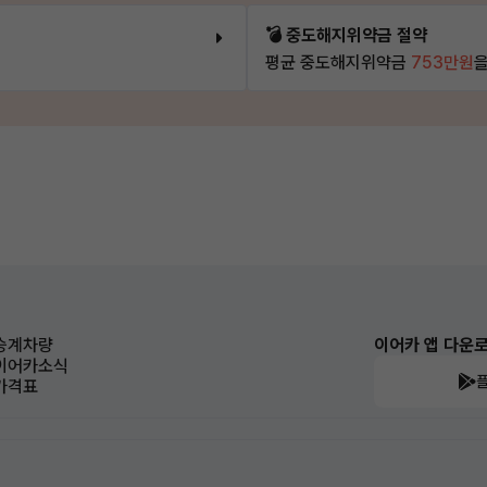
💣 중도해지위약금 절약
평균 중도해지위약금
753만원
을
승계차량
이어카 앱 다운
이어카소식
가격표