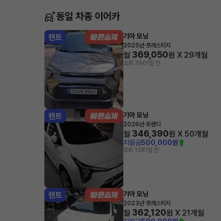
동일 차종 이어카
기아 모닝
렌트
·
2025년
프레스티지
369,050
월
원 X
29
개월
조회 790
1일 전
기아 모닝
렌트
·
2026년
트렌디
346,390
월
원 X
50
개월
지원금
500,000원
조회 138
1일 전
기아 모닝
렌트
·
2023년
프레스티지
362,120
월
원 X
21
개월