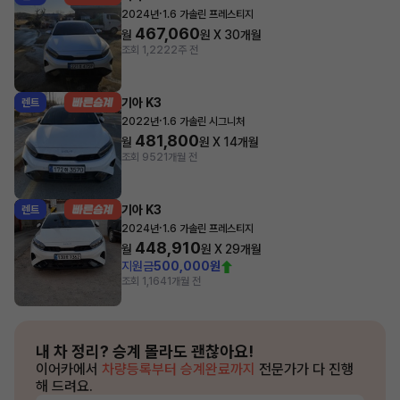
·
2024년
1.6 가솔린 프레스티지
467,060
월
원 X
30
개월
조회 1,222
2주 전
기아 K3
렌트
·
2022년
1.6 가솔린 시그니처
481,800
월
원 X
14
개월
조회 952
1개월 전
기아 K3
렌트
·
2024년
1.6 가솔린 프레스티지
448,910
월
원 X
29
개월
지원금
500,000원
조회 1,164
1개월 전
내 차 정리?
승계 몰라도 괜찮아요!
이어카에서
차량등록부터 승계완료까지
전문가가 다 진행
해 드려요.