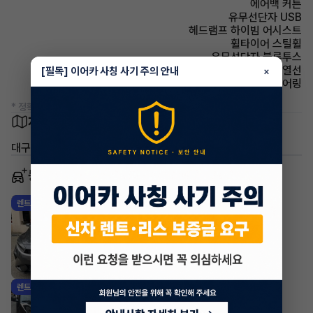
에어백 커튼
유무선단자 USB
헤드램프 하이빔 어시스트
휠타이어 스틸휠
유무선단자 블루투스
사이드미러 열선
[필독] 이어카 사칭 사기 주의 안내
×
스티어링휠 텔레스코픽 스티어링
* 정확한 정보는 판매자와 반드시 확인하시기 바랍니다.
차량 위치
대구 달서구 상인동
동일 차종 이어카
기아 K3
렌트
·
2024년
1.6 가솔린 프레스티지
412,060
월
원 X
37
개월
지원금
1,500,000원
조회 90
8시간 전
기아 K3
렌트
·
2024년
1.6 가솔린 트렌디