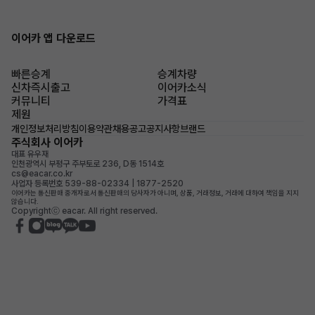
이어카 앱 다운로드
빠른승계
승계차량
신차즉시출고
이어카소식
커뮤니티
가격표
제원
개인정보처리방침
이용약관
채용공고
공지사항
브랜드
주식회사 이어카
대표 유우재
인천광역시 부평구 주부토로 236, D동 1514호
cs@eacar.co.kr
사업자 등록번호 539-88-02334 | 1877-2520
이어카는 통신판매 중개자로서 통신판매의 당사자가 아니며, 상품, 거래정보, 거래에 대하여 책임을 지지
않습니다.
Copyrightⓒ eacar. All right reserved.