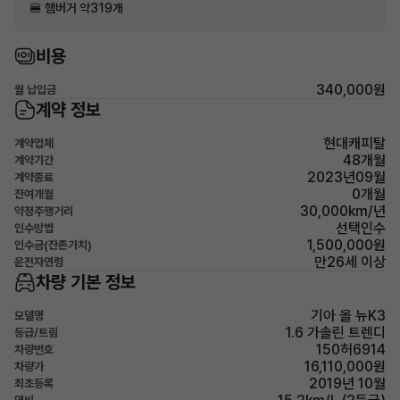
🍔 햄버거 약319개
비용
340,000원
월 납입금
계약 정보
현대캐피탈
계약업체
48개월
계약기간
2023년09월
계약종료
0개월
잔여개월
30,000km/년
약정주행거리
선택인수
인수방법
1,500,000원
인수금(잔존가치)
만26세 이상
운전자연령
차량 기본 정보
기아 올 뉴K3
모델명
1.6 가솔린 트렌디
등급/트림
150허6914
차량번호
16,110,000원
차량가
2019년 10월
최초등록