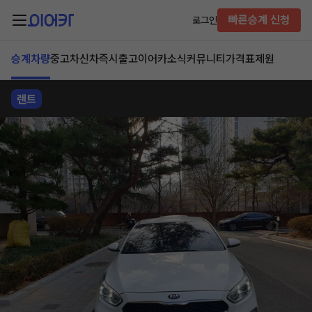
빠른승계 신청
로그인
승계차량
중고차
신차즉시출고
이어카소식
커뮤니티
가격표
제원
렌트