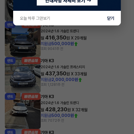
424,050
월
원 X
28
개월
지원금
500,000원
조회 677
1주 전
오늘 하루 그만보기
닫기
기아 K3
렌트
·
2024년
1.6 가솔린 트렌디
416,350
월
원 X
29
개월
지원금
500,000원
조회 904
1주 전
기아 K3
렌트
·
2024년
1.6 가솔린 프레스티지
437,350
월
원 X
33
개월
지원금
2,000,000원
조회 1,128
1주 전
기아 K3
렌트
·
2024년
1.6 가솔린 트렌디
428,230
월
원 X
32
개월
지원금
500,000원
조회 707
2주 전
기아 K3
렌트