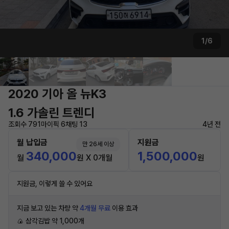
1/6
2020 기아 올 뉴K3
1.6 가솔린 트렌디
조회수 791
마이픽 6
채팅 13
4년 전
월 납입금
지원금
만 26세 이상
340,000
1,500,000
월
원 X 0개월
원
지원금, 이렇게 쓸 수 있어요
지금 보고 있는 차량 약
4개월 무료
이용 효과
🍙 삼각김밥 약 1,000개