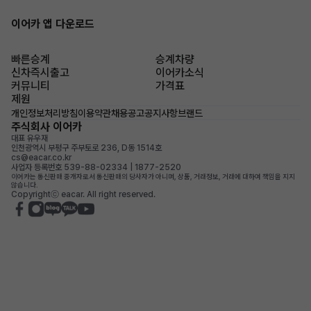
이어카 앱 다운로드
빠른승계
승계차량
신차즉시출고
이어카소식
커뮤니티
가격표
제원
개인정보처리방침
이용약관
채용공고
공지사항
브랜드
주식회사 이어카
대표 유우재
인천광역시 부평구 주부토로 236, D동 1514호
cs@eacar.co.kr
사업자 등록번호 539-88-02334 | 1877-2520
이어카는 통신판매 중개자로서 통신판매의 당사자가 아니며, 상품, 거래정보, 거래에 대하여 책임을 지지
않습니다.
Copyrightⓒ eacar. All right reserved.