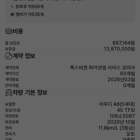
🍡 탕후루 약666개
🍔 햄버거 약638개
비용
887,164원
월 납입금
13,870,000원
보증금
계약 정보
폭스바겐 파이낸셜 서비스 코리아
계약업체
60개월
계약기간
2026년03월
계약종료
0개월
잔여개월
차량 기본 정보
아우디 A6(5세대)
모델명
45 TFSI
등급/트림
106소5087
차량번호
2020년 10월
최초등록
11.8km/L (3등급)
연비
오토
변속기
가솔린
유종