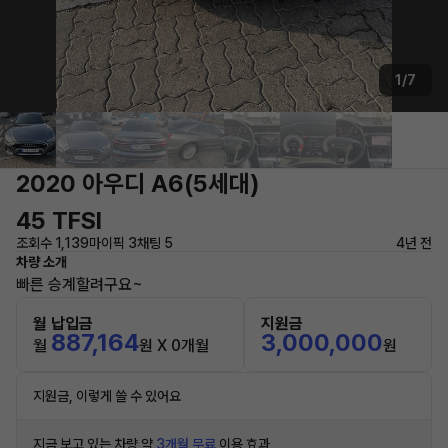
1/7
2020 아우디 A6(5세대)
45 TFSI
조회수 1,139
마이픽 3
채팅 5
4년 전
차량 소개
빠른 승계할려구요~
월 납입금
지원금
887,164
3,000,000
월
원 X 0개월
원
지원금, 이렇게 쓸 수 있어요
지금 보고 있는 차량 약
3개월 무료
이용 효과