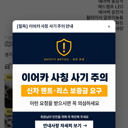
에어백 동승석
헤드램프 LED
에어백 운전석
휠타이어 알루미늄휠
파킹 전자식 파킹
[필독] 이어카 사칭 사기 주의 안내
×
스티어링휠 열선내장
* 정확한 정보는 판매자와 반드시 확인하시기 바랍니다.
차량 위치
경기 파주시 야당동
동일 차종 이어카
아우디 A6
리스
·
2023년
40 TDI
1,189,503
월
원 X
2
개월
조회 409
1주 전
아우디 A6
리스
·
2023년
45 TFSI Premium
1,117,550
월
원 X
23
개월