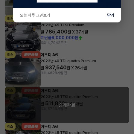
지원금
6,000,000원
조회 1,202
1주 전
오늘 하루 그만보기
닫기
아우디 A6
리스
·
2023년
45 TFSI Premium
785,400
월
원 X
37
개월
지원금
9,000,000원
조회 4,794
2주 전
아우디 A6
리스
·
2023년
40 TDI quattro Premium
937,540
월
원 X
26
개월
조회 462
8개월 전
아우디 A6
리스
·
2023년
45 TFSI quattro Premium
511,832
월
원 X
5
개월
승계완료
조회 573
8개월 전
아우디 A6
리스
·
2023년
45 TFSI quattro Premium