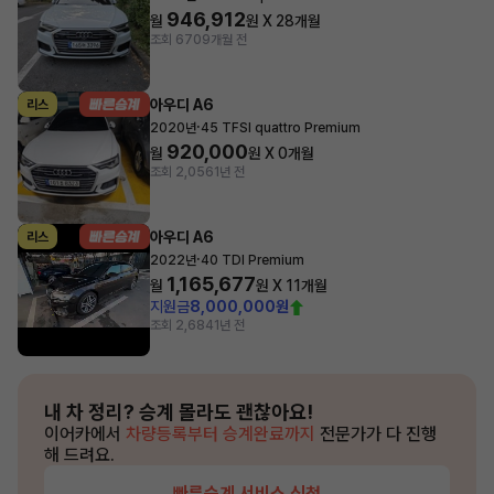
946,912
월
원 X
28
개월
조회 670
9개월 전
아우디 A6
리스
·
2020년
45 TFSI quattro Premium
920,000
월
원 X
0
개월
조회 2,056
1년 전
아우디 A6
리스
·
2022년
40 TDI Premium
1,165,677
월
원 X
11
개월
지원금
8,000,000원
조회 2,684
1년 전
내 차 정리?
승계 몰라도 괜찮아요!
이어카에서
차량등록부터 승계완료까지
전문가가 다 진행
해 드려요.
빠른승계 서비스 신청