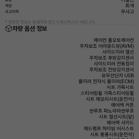
회색
색상
무사고
사고이력
* 정확한 정보는 판매자와 반드시 확인하시기 바랍니다.
차량 옵션 정보
에어컨 풀오토에어컨
주차보조 어라운드뷰(AVM)
사이드미러 열선
주차보조 후방감지센서
사이드미러 전동접이
주차보조 전방감지센서
유무선단자 USB
룸미러 전자식 룸미러(ECM)
시트 가죽시트
스티어링휠 가죽스티어링휠
시트 메모리시트(운전석)
에어백 커튼
썬루프 파노라마썬루프
시트 열선시트(앞)
에어백 사이드
헤드램프 하이빔 어시스트
시트 통풍시트(운전석)