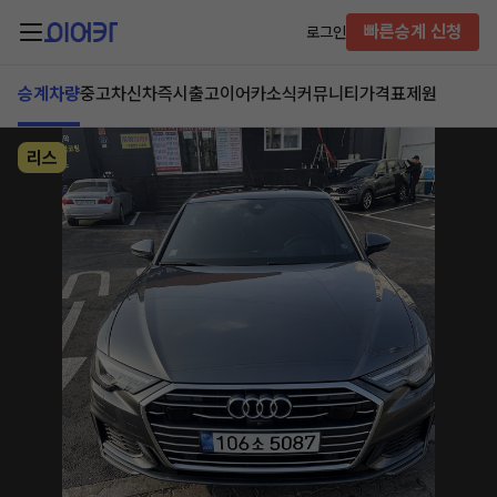
빠른승계 신청
로그인
승계차량
중고차
신차즉시출고
이어카소식
커뮤니티
가격표
제원
리스