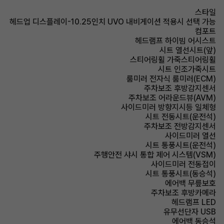
스타일
헤드업 디스플레이-10.25인치 UVO 내비게이션 적용시 선택 가능
컴포트
헤드램프 하이빔 어시스트
시트 열선시트(앞)
스티어링휠 가죽스티어링휠
시트 인조가죽시트
룸미러 전자식 룸미러(ECM)
주차보조 후방감지센서
주차보조 어라운드뷰(AVM)
사이드미러 방향지시등 일체형
시트 전동시트(운전석)
주차보조 전방감지센서
사이드미러 열선
시트 통풍시트(운전석)
주행안전 샤시 통합 제어 시스템(VSM)
사이드미러 전동접이
시트 통풍시트(동승석)
에어백 무릎보호
주차보조 후방카메라
헤드램프 LED
유무선단자 USB
에어백 동승석