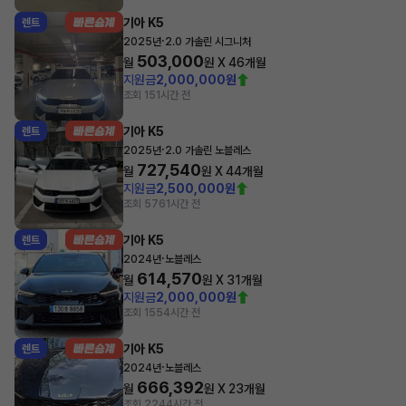
기아 K5
렌트
·
2025년
2.0 가솔린 시그니처
503,000
월
원 X
46
개월
지원금
2,000,000원
조회 15
1시간 전
기아 K5
렌트
·
2025년
2.0 가솔린 노블레스
727,540
월
원 X
44
개월
지원금
2,500,000원
조회 576
1시간 전
기아 K5
렌트
·
2024년
노블레스
614,570
월
원 X
31
개월
지원금
2,000,000원
조회 155
4시간 전
기아 K5
렌트
·
2024년
노블레스
666,392
월
원 X
23
개월
조회 224
4시간 전