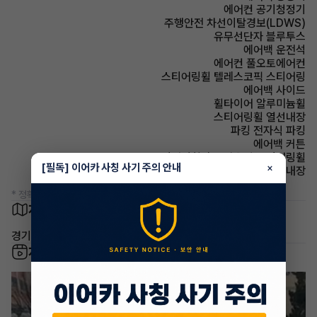
에어컨 공기청정기
주행안전 차선이탈경보(LDWS)
유무선단자 블루투스
에어백 운전석
에어컨 풀오토에어컨
스티어링휠 텔레스코픽 스티어링
에어백 사이드
휠타이어 알루미늄휠
스티어링휠 열선내장
파킹 전자식 파킹
에어백 커튼
스티어링휠 속도감응식 스티어링휠
[필독] 이어카 사칭 사기 주의 안내
×
룸미러 하이패스 내장
* 정확한 정보는 판매자와 반드시 확인하시기 바랍니다.
차량 위치
경기 부천시 심곡본동
차량 영상