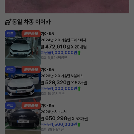
동일 차종 이어카
기아 K5
렌트
·
2024년
2.0 가솔린 프레스티지
472,610
월
원 X
20
개월
지원금
1,000,000원
조회 6,824
방금전
기아 K5
렌트
·
2026년
2.0 가솔린 노블레스
529,320
월
원 X
52
개월
지원금
1,000,000원
조회 156
1시간 전
기아 K5
렌트
·
2026년
시그니처
650,298
월
원 X
53
개월
지원금
1,500,000원
조회 88
1시간 전