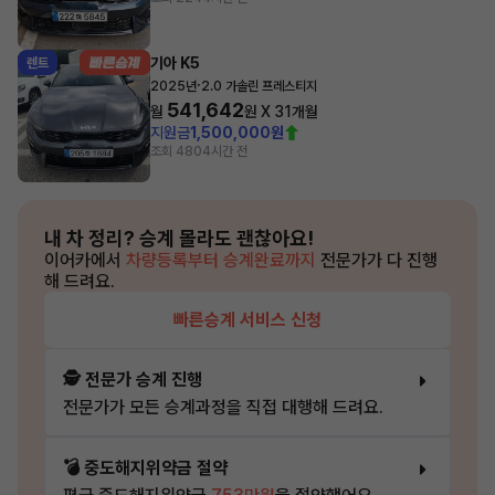
기아 K5
렌트
·
2025년
2.0 가솔린 프레스티지
541,642
월
원 X
31
개월
지원금
1,500,000원
조회 480
4시간 전
내 차 정리?
승계 몰라도 괜찮아요!
이어카에서
차량등록부터 승계완료까지
전문가가 다 진행
해 드려요.
빠른승계 서비스 신청
🕵️ 전문가 승계 진행
전문가가 모든 승계과정을 직접 대행해 드려요.
💣 중도해지위약금 절약