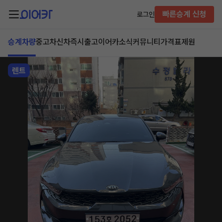
빠른승계 신청
로그인
승계차량
중고차
신차즉시출고
이어카소식
커뮤니티
가격표
제원
렌트