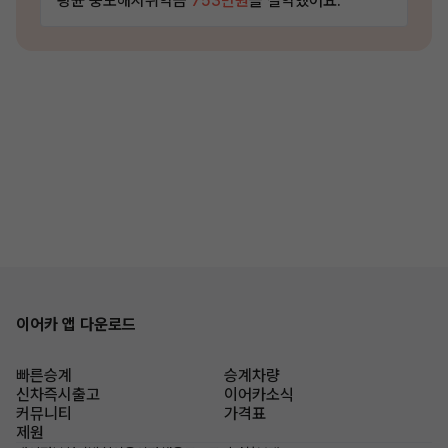
평균 중도해지위약금
753만원
을 절약했어요.
이어카 앱 다운로드
빠른승계
승계차량
신차즉시출고
이어카소식
커뮤니티
가격표
제원