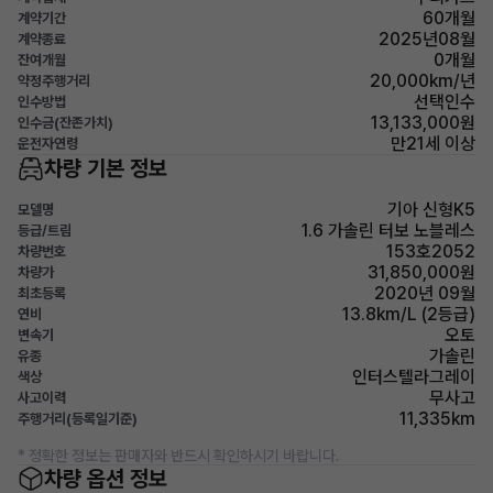
60개월
계약기간
2025년08월
계약종료
0개월
잔여개월
20,000km/년
약정주행거리
선택인수
인수방법
13,133,000원
인수금(잔존가치)
만21세 이상
운전자연령
차량 기본 정보
기아 신형K5
모델명
1.6 가솔린 터보 노블레스
등급/트림
153호2052
차량번호
31,850,000원
차량가
2020년 09월
최초등록
13.8km/L (2등급)
연비
오토
변속기
가솔린
유종
인터스텔라그레이
색상
무사고
사고이력
11,335km
주행거리(등록일기준)
* 정확한 정보는 판매자와 반드시 확인하시기 바랍니다.
차량 옵션 정보