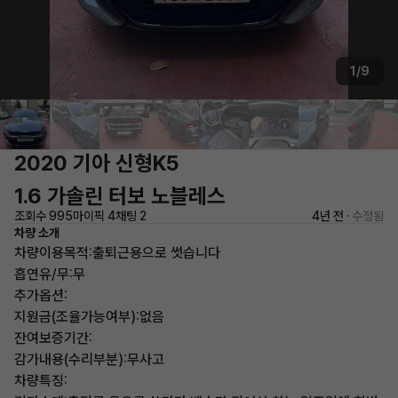
1/9
2020 기아 신형K5
1.6 가솔린 터보 노블레스
조회수 995
마이픽 4
채팅 2
4년 전 ·
수정됨
차량 소개
차량이용목적:출퇴근용으로 썻습니다
흡연유/무:무
추가옵션:
지원금(조율가능여부):없음
잔여보증기간:
감가내용(수리부분):무사고
차량특징: