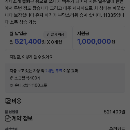
기타소개:출퇴근 용으로 쓰다가 백수가 되어서 차는 일주일에 한번
에서 두번 정도 탔습니다 그리고 매주 세차하므로 차 상태는 깨끗합
니다 보장합니다 유지 하기가 부담스러워 승계 합니다. 11335입니
다 소폭 상승 가능
월 납입금
지원금
만 21세 이상
521,400
1,000,000
월
원 X 0개월
원
지원금, 이렇게 쓸 수 있어요
지금 보고 있는 차량 약
2개월 무료
이용 효과
🥐 소금빵 약400개
🍲 순대국밥 약100그릇
비용
521,400원
월 납입금
계약 정보
우리카드
계약업체