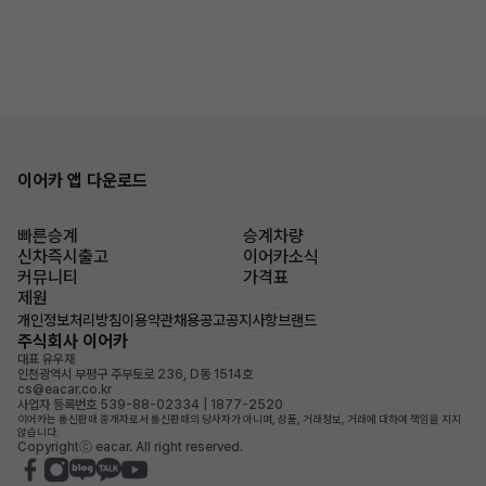
이어카 앱 다운로드
빠른승계
승계차량
신차즉시출고
이어카소식
커뮤니티
가격표
제원
개인정보처리방침
이용약관
채용공고
공지사항
브랜드
주식회사 이어카
대표 유우재
인천광역시 부평구 주부토로 236, D동 1514호
cs@eacar.co.kr
사업자 등록번호 539-88-02334 | 1877-2520
이어카는 통신판매 중개자로서 통신판매의 당사자가 아니며, 상품, 거래정보, 거래에 대하여 책임을 지지
않습니다.
Copyrightⓒ eacar. All right reserved.