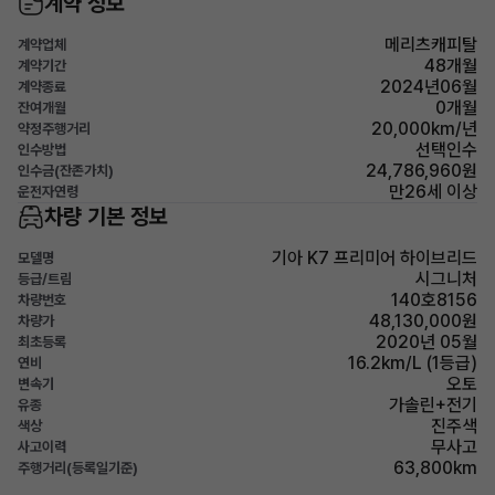
계약 정보
메리츠캐피탈
계약업체
48개월
계약기간
2024년06월
계약종료
0개월
잔여개월
20,000km/년
약정주행거리
선택인수
인수방법
24,786,960원
인수금(잔존가치)
만26세 이상
운전자연령
차량 기본 정보
기아 K7 프리미어 하이브리드
모델명
시그니처
등급/트림
140호8156
차량번호
48,130,000원
차량가
2020년 05월
최초등록
16.2km/L (1등급)
연비
오토
변속기
가솔린+전기
유종
진주색
색상
무사고
사고이력
63,800km
주행거리(등록일기준)