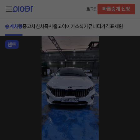
빠른승계 신청
로그인
승계차량
중고차
신차즉시출고
이어카소식
커뮤니티
가격표
제원
렌트