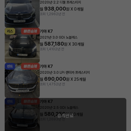
·
2020년
2.2 디젤 프레스티지
938,000
월
원 X
0
개월
조회 1,296
2년 전
기아 K7
리스
·
2021년
3.0 GDi 노블레스
587,180
월
원 X
30
개월
조회 1,410
2년 전
기아 K7
렌트
·
2020년
3.0 LPi 렌터카 프레스티지
690,000
월
원 X
25
개월
조회 1,475
2년 전
기아 K7
렌트
·
2020년
2.5 GDi 노블레스
580,250
월
원 X
0
개월
승계완료
조회 1,269
3년 전