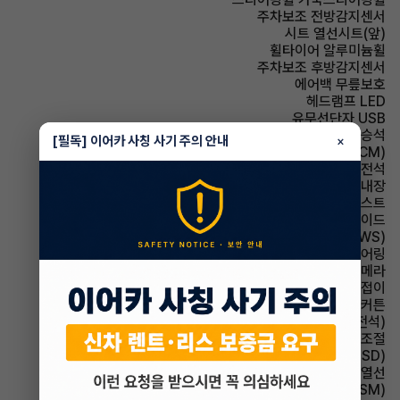
주차보조 전방감지센서
시트 열선시트(앞)
휠타이어 알루미늄휠
주차보조 후방감지센서
에어백 무릎보호
헤드램프 LED
유무선단자 USB
에어백 동승석
[필독] 이어카 사칭 사기 주의 안내
×
룸미러 전자식 룸미러(ECM)
에어백 운전석
룸미러 하이패스 내장
헤드램프 하이빔 어시스트
에어백 사이드
주행안전 차선이탈경보(LDWS)
스티어링휠 텔레스코픽 스티어링
주차보조 후방카메라
사이드미러 전동접이
에어백 커튼
시트 통풍시트(운전석)
사이드미러 후진각도조절
주행안전 후측방경보시스템(BSD)
사이드미러 열선
주행안전 샤시 통합 제어 시스템(VSM)