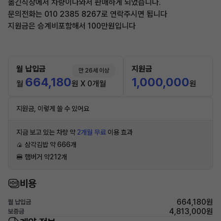
옮긴직장에서 차량이나와서 판매하게 되었습니다.
문의전화는 010 2385 8267로 연락주시면 됩니다
지원금은 승계비포함해서 100만원입니다
월 납입금
지원금
만 26세 이상
664,180
1,000,000
월
원 X 0개월
원
지원금, 이렇게 쓸 수 있어요
지금 보고 있는 차량 약
2개월 무료
이용 효과
🍙 삼각김밥 약 666개
🍔 햄버거 약212개
비용
664,180원
월 납입금
4,813,000원
보증금