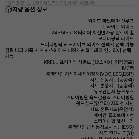
* 정확한 정보는 판매자와 반드시 확인하시기 바랍니다.
차량 옵션 정보
와이드 파노라마 선루프
드라이브 와이즈
245/45R18 타이어 & 전면가공 알로이 휠
모니터링팩 라이트
모니터링팩 ※ 드라이브 와이즈 선택시 선택 가능
퀼팅 나파 가죽 시트 + 스웨이드 내장재※ 웜그레이 인테리어 선택
가능
KRELL 프리미엄 사운드 (12스피커, 외장앰프)
HUD팩
주행안전 차체자세제어장치(VDC,ESC,ESP)
시트 전동시트(동승석)
시트 통풍시트(동승석)
유무선단자 블루투스
스티어링휠 속도감응식 스티어링휠
윈드실드(앞유리) 자외선 차단
시트 전동시트(운전석)
에어컨 풀오토에어컨
스티어링휠 열선내장
주행안전 급제동경보시스템(ESS)
시트 열선시트(뒤)
스티어링휠 가죽스티어링휠