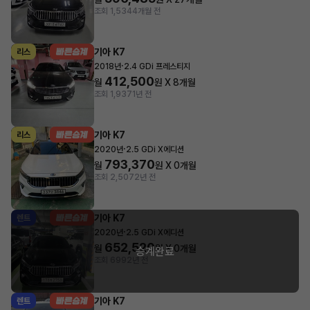
조회 1,534
4개월 전
기아 K7
리스
·
2018년
2.4 GDi 프레스티지
412,500
월
원 X
8
개월
조회 1,937
1년 전
기아 K7
리스
·
2020년
2.5 GDi X에디션
793,370
월
원 X
0
개월
조회 2,507
2년 전
기아 K7
렌트
·
2020년
2.5 GDi X에디션
652,520
월
원 X
0
개월
승계완료
조회 699
2년 전
기아 K7
렌트