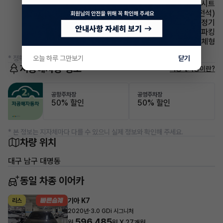
시트 가죽시트
시트 메모리시트(운전석)
에어컨 공기청정기
파킹 전자식 파킹
사이드미러 방향지시등 일체형
오늘 하루 그만보기
닫기
* 정확한 정보는 판매자와 반드시 확인하시기 바랍니다.
저공해차량 정보
저공해차량이란?
공항주차장
공영주차장
50% 할인
50% 할인
* 본 정보는 지자체마다 다를 수 있으니 실제 정보와 확인해 주세요.
차량 위치
대구 남구 대명동
동일 차종 이어카
기아 K7
리스
·
2020년
3.0 GDi 시그니처
596,485
월
원 X
27
개월