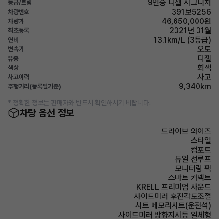
9인승 디젤 시그니처
등급/트림
391보5256
차량번호
46,650,000원
차량가
2021년 01월
최초등록
13.1km/L (3등급)
연비
오토
변속기
디젤
유종
회색
색상
사고
사고이력
9,340km
주행거리(등록일기준)
* 정확한 정보는 판매자와 반드시 확인하시기 바랍니다.
차량 옵션 정보
드라이브 와이즈
스타일
컴포트
듀얼 선루프
모니터링 팩
스마트 커넥트
KRELL 프리미엄 사운드
사이드미러 후진각도조절
시트 메모리시트(운전석)
사이드미러 방향지시등 일체형