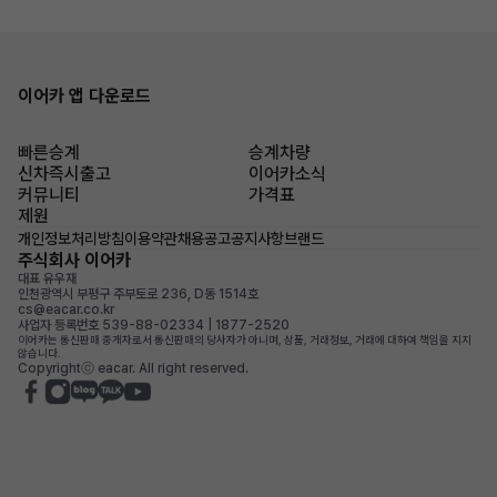
이어카 앱 다운로드
빠른승계
승계차량
신차즉시출고
이어카소식
커뮤니티
가격표
제원
개인정보처리방침
이용약관
채용공고
공지사항
브랜드
주식회사 이어카
대표 유우재
인천광역시 부평구 주부토로 236, D동 1514호
cs@eacar.co.kr
사업자 등록번호 539-88-02334 | 1877-2520
이어카는 통신판매 중개자로서 통신판매의 당사자가 아니며, 상품, 거래정보, 거래에 대하여 책임을 지지
않습니다.
Copyrightⓒ eacar. All right reserved.