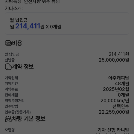
차량특징: 안전사항 위주 튜닝
기타소개:
월 납입금
214,411
월
원 X 0개월
비용
214,411원
월 납입금
25,000,000원
선납금
계약 정보
아주캐피탈
계약업체
48개월
계약기간
2025년02월
계약종료
0개월
잔여개월
20,000km/년
약정주행거리
선택인수
인수방법
22,259,000원
인수금(잔존가치)
차량 기본 정보
기아 신형 카니발
모델명