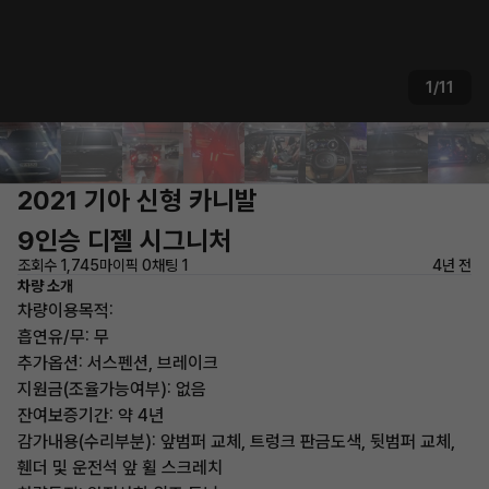
1/11
2021 기아 신형 카니발
9인승 디젤 시그니처
조회수 1,745
마이픽 0
채팅 1
4년 전
차량 소개
차량이용목적:
흡연유/무: 무
추가옵션: 서스펜션, 브레이크
지원금(조율가능여부): 없음
잔여보증기간: 약 4년
감가내용(수리부분): 앞범퍼 교체, 트렁크 판금도색, 뒷범퍼 교체,
휀더 및 운전석 앞 휠 스크레치