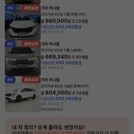
기아 카니발
렌트
·
2023년
9인승 디젤 프레스티지
660,000
월
원 X
23
개월
지원금
2,000,000원
조회 507
1일 전
기아 카니발
렌트
·
2025년
9인승 디젤 노블레스
669,340
월
원 X
40
개월
지원금
3,000,000원
조회 658
1일 전
기아 카니발
렌트
·
2024년
9인승 가솔린 프레스티지
804,000
월
원 X
34
개월
지원금
3,000,000원
조회 382
1일 전
#저신용
#무심사
내 차 정리?
승계 몰라도 괜찮아요!
이어카에서
차량등록부터 승계완료까지
전문가가 다 진행