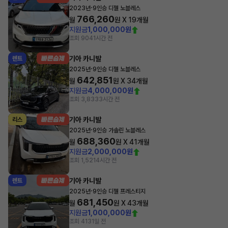
·
2023년
9인승 디젤 노블레스
766,260
월
원 X
19
개월
지원금
1,000,000원
조회 904
1시간 전
기아 카니발
렌트
·
2025년
9인승 디젤 노블레스
642,851
월
원 X
34
개월
지원금
4,000,000원
조회 3,833
3시간 전
기아 카니발
리스
·
2025년
9인승 가솔린 노블레스
688,360
월
원 X
41
개월
지원금
2,000,000원
조회 1,521
4시간 전
기아 카니발
렌트
·
2025년
9인승 디젤 프레스티지
681,450
월
원 X
43
개월
지원금
1,000,000원
조회 413
1일 전