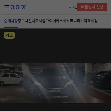
빠른승계 신청
로그인
승계차량
중고차
신차즉시출고
이어카소식
커뮤니티
가격표
제원
리스