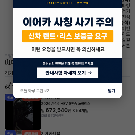
파킹 전자식 파킹
에어컨 공기청정기
에어백 운전석
시트 통풍시트(동승석)
에어컨 풀오토에어컨
에어백 사이드
스티어링휠 가죽스티어링휠
에어백 커튼
* 정확한 정보는 판매자와 반드시 확인하시기 바랍니다.
차량 위치
경기 시흥시 대야동
동일 차종 이어카
오늘 하루 그만보기
닫기
기아 카니발
렌트
·
2026년
1.6 HEV 9인승 노블레스
672,540
월
원 X
54
개월
조회 973
방금전
기아 카니발
렌트