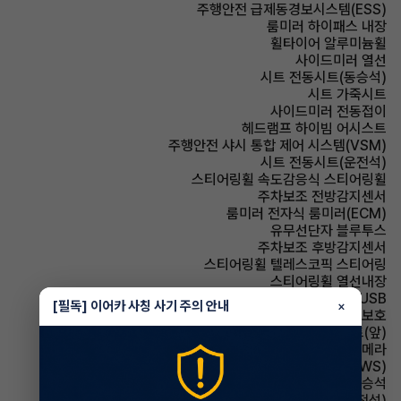
주행안전 급제동경보시스템(ESS)
룸미러 하이패스 내장
휠타이어 알루미늄휠
사이드미러 열선
시트 전동시트(동승석)
시트 가죽시트
사이드미러 전동접이
헤드램프 하이빔 어시스트
주행안전 샤시 통합 제어 시스템(VSM)
시트 전동시트(운전석)
스티어링휠 속도감응식 스티어링휠
주차보조 전방감지센서
룸미러 전자식 룸미러(ECM)
유무선단자 블루투스
주차보조 후방감지센서
스티어링휠 텔레스코픽 스티어링
스티어링휠 열선내장
유무선단자 USB
[필독] 이어카 사칭 사기 주의 안내
×
에어백 무릎보호
시트 열선시트(앞)
주차보조 후방카메라
주행안전 차선이탈경보(LDWS)
에어백 동승석
시트 통풍시트(운전석)