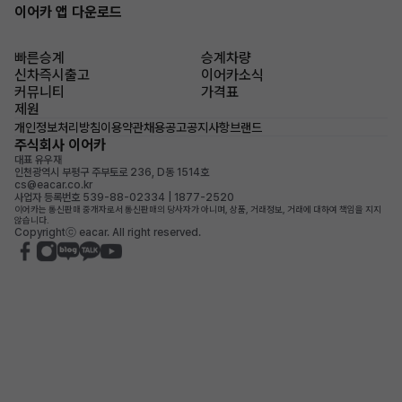
이어카 앱 다운로드
빠른승계
승계차량
신차즉시출고
이어카소식
커뮤니티
가격표
제원
개인정보처리방침
이용약관
채용공고
공지사항
브랜드
주식회사 이어카
대표 유우재
인천광역시 부평구 주부토로 236, D동 1514호
cs@eacar.co.kr
사업자 등록번호 539-88-02334 | 1877-2520
이어카는 통신판매 중개자로서 통신판매의 당사자가 아니며, 상품, 거래정보, 거래에 대하여 책임을 지지
않습니다.
Copyrightⓒ eacar. All right reserved.