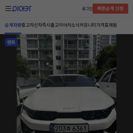
빠른승계 신청
로그인
승계차량
중고차
신차즉시출고
이어카소식
커뮤니티
가격표
제원
렌트