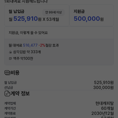
1회대여료 지원해드립니다
월 납입금
지원금
만 99세 이상
525,910
500,000
월
원 X 53개월
원
지원금, 이렇게 쓸 수 있어요
월 대여료
516,477
-2%
절감 효과
🍙 삼각김밥 약 333개
🍺 맥주 약100잔
비용
525,910원
월 납입금
300,000원
선납금
계약 정보
현대캐피탈
계약업체
60개월
계약기간
2030년12월
계약종료