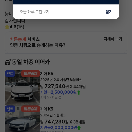
오늘 하루 그만보기
닫기
늦더라도 답변 드리도록 하겠습니다
감사합니다
4.6
(15)
빠른승계
서비스
자세히 보기
인증 차량으로 승계하는 이유?
동일 차종 이어카
기아 K5
렌트
·
2025년
2.0 가솔린 노블레스
727,540
월
원 X
44
개월
지원금
2,500,000원
조회 571
1일 전
기아 K5
렌트
·
2024년
노블레스
747,230
월
원 X
38
개월
지원금
2,000,000원