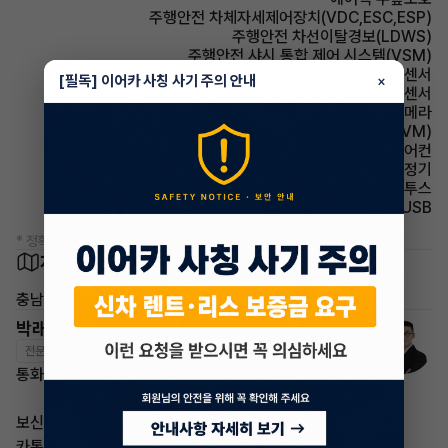
주행안전 차체자세제어장치(VDC,ESC,ESP)
주행안전 차선이탈경보(LDWS)
주행안전 샤시 통합 제어 시스템(VSM)
주차보조 전방감지센서
[필독] 이어카 사칭 사기 주의 안내
×
주차보조 후방감지센서
주차보조 후방카메라
주차보조 어라운드뷰(AVM)
에어컨 풀오토에어컨
에어컨 공기청정기
유무선단자 블루투스
유무선단자 USB
* 정확한 정보는 판매자와 반드시 확인하시기 바랍니다.
차량 위치
충남 천안시
박래철 매니저
전문교육수료
자격인증완료
통화가 부재중 이더라도
보신 차량 차량번호
카톡 남겨주시면