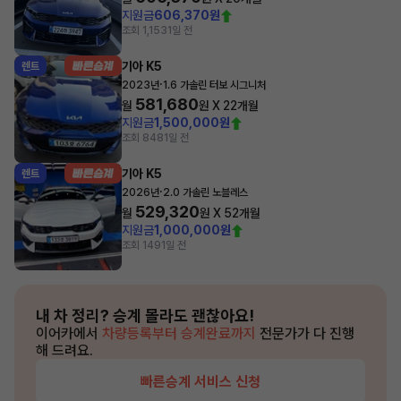
지원금
606,370원
조회 1,153
1일 전
기아 K5
렌트
·
2023년
1.6 가솔린 터보 시그니처
581,680
월
원 X
22
개월
지원금
1,500,000원
조회 848
1일 전
기아 K5
렌트
·
2026년
2.0 가솔린 노블레스
529,320
월
원 X
52
개월
지원금
1,000,000원
조회 149
1일 전
내 차 정리?
승계 몰라도 괜찮아요!
이어카에서
차량등록부터 승계완료까지
전문가가 다 진행
해 드려요.
빠른승계 서비스 신청