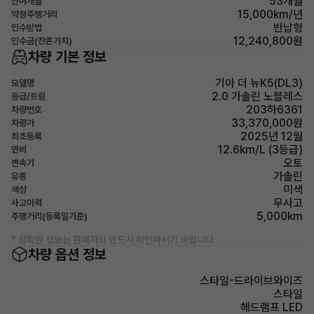
53개월
잔여개월
15,000km/년
약정주행거리
반납형
인수방법
12,240,800원
인수금(잔존가치)
차량 기본 정보
기아 더 뉴K5(DL3)
모델명
2.0 가솔린 노블레스
등급/트림
203하6361
차량번호
33,370,000원
차량가
2025년 12월
최초등록
12.6km/L (3등급)
연비
오토
변속기
가솔린
유종
미색
색상
무사고
사고이력
5,000km
주행거리(등록일기준)
* 정확한 정보는 판매자와 반드시 확인하시기 바랍니다.
차량 옵션 정보
스타일-드라이브와이즈
스타일
헤드램프 LED