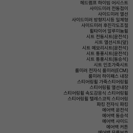
헤드램프 하이빔 어시스트
사이드미러 전동접이
사이드미러 열선
사이드미러 방향지시등 일체형
사이드미러 후진각도조절
휠타이어 알루미늄휠
시트 전동시트(운전석)
시트 열선시트(앞)
시트 메모리시트(운전석)
시트 통풍시트(운전석)
시트 통풍시트(동승석)
시트 인조가죽시트
룸미러 전자식 룸미러(ECM)
룸미러 하이패스 내장
스티어링휠 가죽스티어링휠
스티어링휠 열선내장
스티어링휠 속도감응식 스티어링휠
스티어링휠 텔레스코픽 스티어링
파킹 전자식 파킹
에어백 운전석
에어백 동승석
에어백 사이드
에어백 커튼
에어백 무릎보호