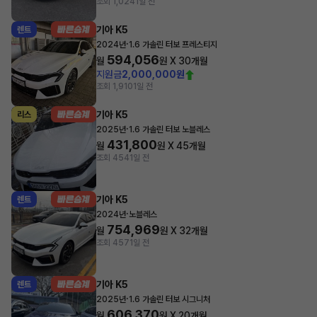
조회 1,024
1일 전
기아 K5
렌트
·
2024년
1.6 가솔린 터보 프레스티지
594,056
월
원 X
30
개월
지원금
2,000,000원
조회 1,910
1일 전
기아 K5
리스
·
2025년
1.6 가솔린 터보 노블레스
431,800
월
원 X
45
개월
조회 454
1일 전
기아 K5
렌트
·
2024년
노블레스
754,969
월
원 X
32
개월
조회 457
1일 전
기아 K5
렌트
·
2025년
1.6 가솔린 터보 시그니처
606,370
월
원 X
20
개월