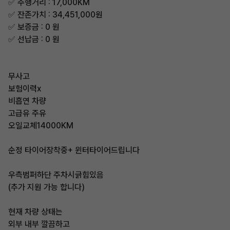
✅ 주행거리 : 17,000KM
✅ 잔존가치 : 34,451,000원
✅ 보증금 : 0 원
✅ 선납금 : 0 원
무사고
보험이력x
비흡연 차량
고급유 주유
오일교체14000KM
순정 타이어장착중+ 윈터타이어드립니다
우측범퍼하단 주차시긁힘있음
(추가 지원 가능 합니다)
현재 차량 상태는
외부 내부 깔끔하고