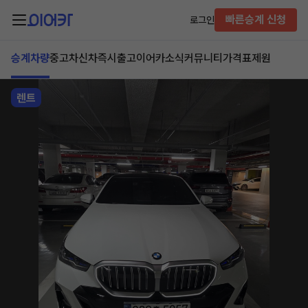
빠른승계 신청
로그인
승계차량
중고차
신차즉시출고
이어카소식
커뮤니티
가격표
제원
렌트