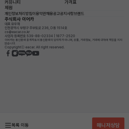
커뮤니티
가격표
제원
개인정보처리방침
이용약관
채용공고
공지사항
브랜드
주식회사 이어카
대표 유우재
인천광역시 부평구 주부토로 236, D동 1514호
cs@eacar.co.kr
사업자 등록번호 539-88-02334 | 1877-2520
이어카는 통신판매 중개자로서 통신판매의 당사자가 아니며, 상품, 거래정보, 거래에 대하여 책임을 지지
않습니다.
Copyrightⓒ eacar. All right reserved.
매니저상담
목록 이동