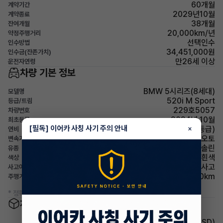
60개월
계약기간
2029년10월
계약종료
38개월
잔여개월
20,000km/년
약정주행거리
선택인수
인수방법
34,451,000원
인수금(잔존가치)
만26세 이상
운전자연령
차량 기본 정보
BMW 5시리즈(8세대)
모델명
520i M Sport
등급/트림
229호5057
차량번호
2024년 10월
최초등록
[필독] 이어카 사칭 사기 주의 안내
×
12.1km/L (3등급)
연비
오토
변속기
가솔린
유종
흰색
색상
무사고
사고이력
17,000km
주행거리(등록일기준)
* 정확한 정보는 판매자와 반드시 확인하시기 바랍니다.
차량 옵션 정보
주행안전 후측방경보시스템(BSD)