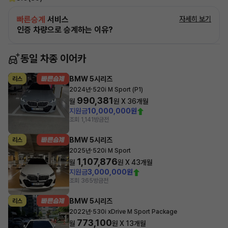
빠른승계
서비스
자세히 보기
인증 차량으로 승계하는 이유?
동일 차종 이어카
BMW 5시리즈
리스
·
2024년
520i M Sport (P1)
990,381
월
원 X
36
개월
지원금
10,000,000원
조회 1,141
방금전
BMW 5시리즈
리스
·
2025년
520i M Sport
1,107,876
월
원 X
43
개월
지원금
3,000,000원
조회 365
방금전
BMW 5시리즈
리스
·
2022년
530i xDrive M Sport Package
773,100
월
원 X
13
개월