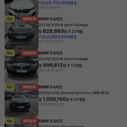
지원금
3,750,000원
조회 813
방금전
BMW 5시리즈
리스
·
2023년
520i M Sport Package
828,663
월
원 X
22
개월
지원금
1,600,000원
조회 137
2시간 전
BMW 5시리즈
리스
·
2023년
520i M Sport Package
996,612
월
원 X
15
개월
조회 267
2시간 전
BMW 5시리즈
리스
·
2025년
530i xDrive M Sport Pro 스페셜 에디션
1,050,100
월
원 X
41
개월
조회 536
2시간 전
BMW 5시리즈
리스
·