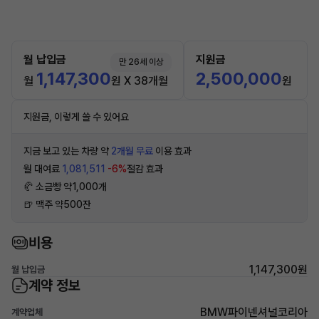
월 납입금
지원금
만 26세 이상
1,147,300
2,500,000
월
원 X 38개월
원
지원금, 이렇게 쓸 수 있어요
지금 보고 있는 차량 약
2개월 무료
이용 효과
월 대여료
1,081,511
-6%
절감 효과
🥐 소금빵 약1,000개
🍺 맥주 약500잔
비용
1,147,300원
월 납입금
계약 정보
BMW파이넨셔널코리아
계약업체