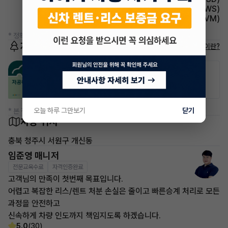
주행안전 차선이탈경보(LDWS)
주차보조 어라운드뷰(AVM)
* 정확한 정보는 판매자와 반드시 확인하시기 바랍니다.
저공해차량 정보
저공해차량이란?
공항주차장
공영주차장
50% 할인
50% 할인
오늘 하루 그만보기
닫기
* 본 정보는 지자체마다 다를 수 있으니 실제 정보와 확인해 주세요.
차량 위치
충북 청주시 서원구 개신동
임준영 매니저
전문교육수료
자격인증완료
고객님의 만족이 첫번째 목표입니다.
어렵고 복잡한 리스/렌트 처분 손실은 줄이고 빠른승계 처리로 모든
과정을 안전하고
신속하게 차량 인도까지 책임지도록 하겠습니다.
5.0
(30)