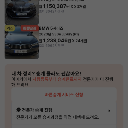
2024년
530i xDrive M Sport
1,150,387
월
원 X
33
개월
조회 364
2시간 전
BMW 5시리즈
리스
·
2023년
530e Luxury (P1)
1,239,046
월
원 X
24
개월
조회 696
2시간 전
내 차 정리?
승계 몰라도 괜찮아요!
이어카에서
차량등록부터 승계완료까지
전문가가 다 진행
해 드려요.
빠른승계 서비스 신청
🕵️ 전문가 승계 진행
전문가가 모든 승계과정을 직접 대행해 드려요.