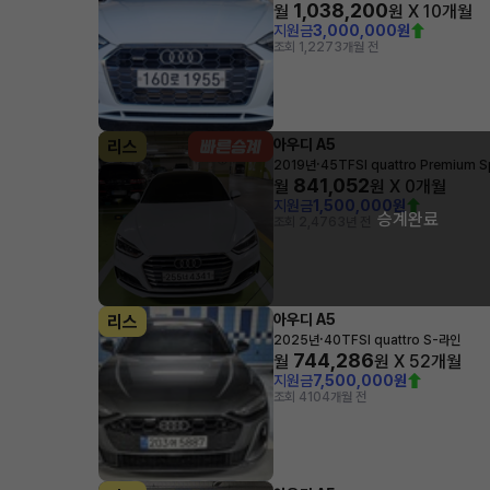
1,038,200
월
원 X
10
개월
지원금
3,000,000원
조회 1,227
3개월 전
아우디 A5
리스
·
2019년
45TFSI quattro Premium S
841,052
월
원 X
0
개월
지원금
1,500,000원
승계완료
조회 2,476
3년 전
아우디 A5
리스
·
2025년
40TFSI quattro S-라인
744,286
월
원 X
52
개월
지원금
7,500,000원
조회 410
4개월 전