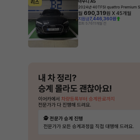
아우디 A5
리스
·
2024년
40TFSI quattro Premium 
690,319
월
원 X
45
개월
지원금
7,446,360원
조회 576
11개월 전
내 차 정리?
승계 몰라도 괜찮아요!
이어카에서
차량등록부터 승계완료까지
전문가가 다 진행해 드려요.
🕵️ 전문가 승계 진행
전문가가 모든 승계과정을 직접 대행해 드려요.