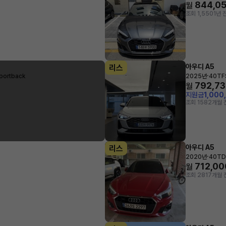
844,0
월
조회 1,550
1년 
아우디 A5
리스
·
portback
2025년
40TFS
792,7
월
지원금
1,000
조회 158
2개월 
아우디 A5
리스
·
2020년
40TDI
712,00
월
조회 281
7개월 