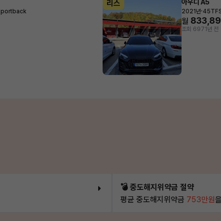
아우디 A5
리스
·
Sportback
2021년
45TFS
833,8
월
조회 697
1년 전
💣 중도해지위약금 절약
평균 중도해지위약금
753만원
을