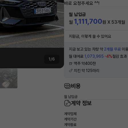
바로 요청주세요 ^^!
월 납입금
1,111,700
월
원 X 53개월
지원금, 이렇게 쓸 수 있어요
지금 보고 있는 차량 약
2개월 무료
이용
월 대여료
1,073,965
-4%
절감 효과
1/6
🍺 맥주 약400잔
🍗 치킨 약 125마리
비용
월 납입금
계약 정보
계약업체
계약기간
계약종료