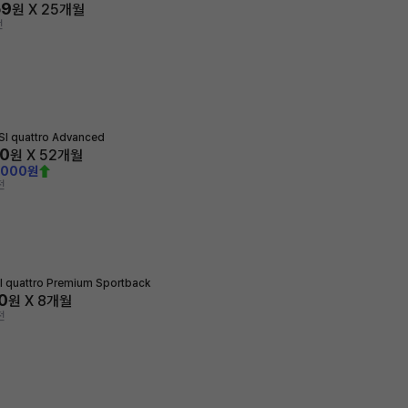
59
원 X
25
개월
전
I quattro Advanced
30
원 X
52
개월
,000원
전
 quattro Premium Sportback
0
원 X
8
개월
전