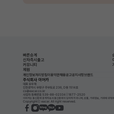
빠른승계
신차즉시출고
커뮤니티
제원
개인정보처리방침
이용약관
채용공고
공지사항
브랜드
주식회사 이어카
대표 유우재
인천광역시 부평구 주부토로 236, D동 1514호
cs@eacar.co.kr
사업자 등록번호 539-88-02334 | 1877-2520
이어카는 통신판매 중개자로서 통신판매의 당사자가 아니며, 상품, 거래정보, 거래에 대하여
Copyrightⓒ eacar. All right reserved.