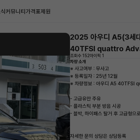
소식
커뮤니티
가격표
제원
2025 아우디 A5(3세
40TFSI quattro Ad
조회수 152
마이픽 1
차량 소개
※ 사고여부 : 무사고
※ 등록일자 : 25년 12월
※ 차량정보 : 아우디 A5 40TFSI qu
- 고급유만 주유
- 플라스틱 부분 방음 시공
- 블박, 하이패스 탈거 후 고급형으
자세한 문의 상담은 상담등록