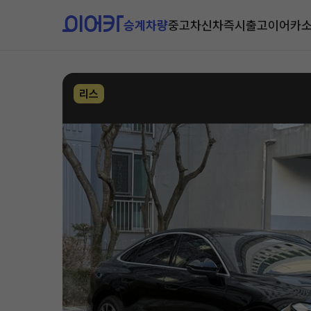
승계차량
중고차
신차즉시출고
이어카
리스