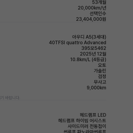
53개월
20,000km/년
선택인수
23,404,000원
아우디 A5(3세대)
40TFSI quattro Advanced
395모5462
2025년 12월
10.8km/L (4등급)
오토
가솔린
검정
무사고
9,000km
기 바랍니다.
헤드램프 LED
헤드램프 하이빔 어시스트
사이드미러 전동접이
썬루프 파노라마썬루프