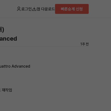
로그인
앱 다운로드
빠른승계 신청
대)
vanced
1주 전
attro Advanced
로 재작업