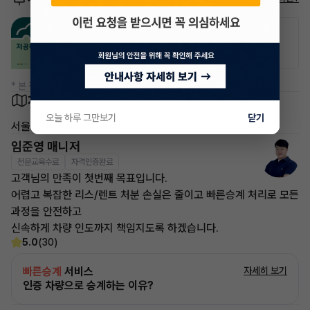
공항주차장
공영주차장
50% 할인
50% 할인
* 본 정보는 지자체마다 다를 수 있으니 실제 정보와 확인해 주세요.
차량 위치
오늘 하루 그만보기
닫기
서울 강서구
임준영 매니저
전문교육수료
자격인증완료
고객님의 만족이 첫번째 목표입니다.
어렵고 복잡한 리스/렌트 처분 손실은 줄이고 빠른승계 처리로 모든
과정을 안전하고
신속하게 차량 인도까지 책임지도록 하겠습니다.
5.0
(30)
빠른승계
서비스
자세히 보기
인증 차량으로 승계하는 이유?