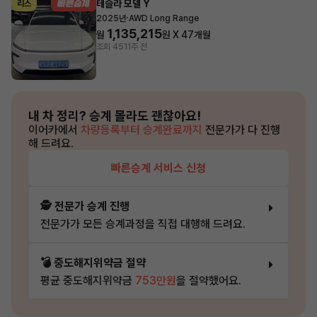
테슬라 모델 Y
리스
·
2025년
AWD Long Range
1,135,215
월
원 X
47
개월
조회 451
1주 전
내 차 정리?
승계 몰라도 괜찮아요!
이어카에서
차량등록부터 승계완료까지
전문가가 다 진행
해 드려요.
빠른승계 서비스 신청
🕵️ 전문가 승계 진행
전문가가 모든 승계과정을 직접 대행해 드려요.
💣 중도해지위약금 절약
평균 중도해지위약금
753만원
을 절약했어요.