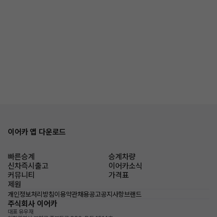
이어카 앱 다운로드
빠른승계
승계차량
신차즉시출고
이어카소식
커뮤니티
가격표
제원
개인정보처리방침
이용약관
채용공고
공지사항
브랜드
주식회사 이어카
대표 유우재