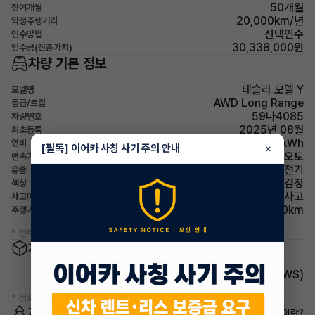
50개월
잔여개월
20,000km/년
약정주행거리
선택인수
인수방법
30,338,000원
인수금(잔존가치)
차량 기본 정보
테슬라 모델 Y
모델명
AWD Long Range
등급/트림
59나4085
차량번호
2025년 08월
최초등록
5.4km/kWh
연비
[필독] 이어카 사칭 사기 주의 안내
×
오토
변속기
전기
유종
검정
색상
무사고
사고이력
19,000km
주행거리(등록일기준)
* 정확한 정보는 판매자와 반드시 확인하시기 바랍니다.
차량 옵션 정보
주행안전 차선이탈경보(LDWS)
* 정확한 정보는 판매자와 반드시 확인하시기 바랍니다.
저공해차량 정보
저공해차량이란?