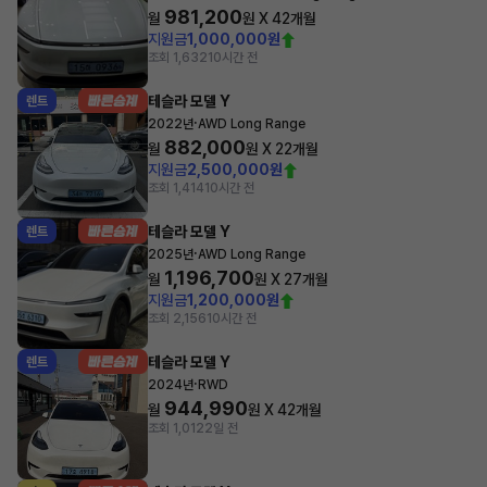
981,200
월
원 X
42
개월
지원금
1,000,000원
조회 1,632
10시간 전
테슬라 모델 Y
렌트
·
2022년
AWD Long Range
882,000
월
원 X
22
개월
지원금
2,500,000원
조회 1,414
10시간 전
테슬라 모델 Y
렌트
·
2025년
AWD Long Range
1,196,700
월
원 X
27
개월
지원금
1,200,000원
조회 2,156
10시간 전
테슬라 모델 Y
렌트
·
2024년
RWD
944,990
월
원 X
42
개월
조회 1,012
2일 전