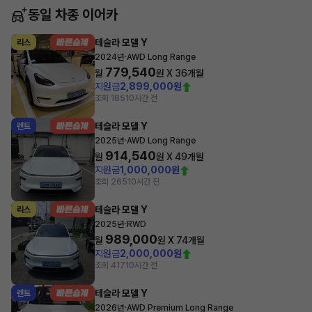
동일 차종 이어카
테슬라 모델 Y
리스
·
2024년
AWD Long Range
779,540
월
원 X
36
개월
지원금
2,899,000원
조회 185
10시간 전
테슬라 모델 Y
렌트
·
2025년
AWD Long Range
914,540
월
원 X
49
개월
지원금
1,000,000원
조회 265
10시간 전
테슬라 모델 Y
리스
·
2025년
RWD
989,000
월
원 X
74
개월
지원금
2,000,000원
조회 417
10시간 전
테슬라 모델 Y
렌트
·
2026년
AWD Premium Long Range