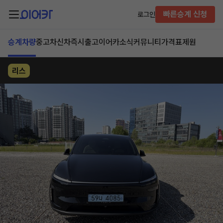
빠른승계 신청
로그인
승계차량
중고차
신차즉시출고
이어카소식
커뮤니티
가격표
제원
리스