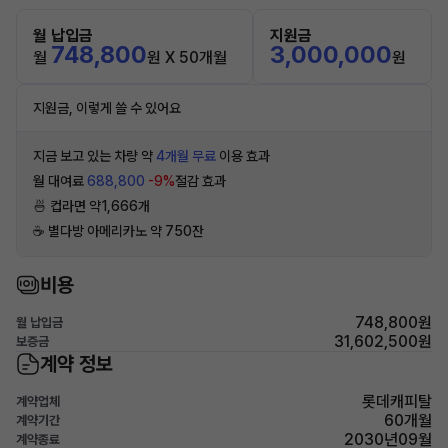
월 납입금
지원금
748,800
3,000,000
월
원 X 50개월
원
지원금, 이렇게 쓸 수 있어요
지금 보고 있는 차량 약
4개월 무료
이용 효과
월 대여료
688,800
-9%
절감 효과
🍜 컵라면 약1,666개
☕️ 별다방 아메리카노 약 750잔
비용
748,800원
월 납입금
31,602,500원
보증금
계약 정보
롯데캐피탈
계약업체
60개월
계약기간
2030년09월
계약종료