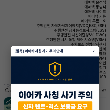
에어백 운전석
에어백 동승석
에어백 사이드
에어백 커튼
에어백 무릎보호
주행안전 차체자세제어장치(VDC,ESC,ESP)
주행안전 급제동경보시스템(ESS)
주행안전 차선이탈경보(LDWS)
주행안전 샤시 통합 제어 시스템(VSM)
주차보조 전방감지센서
주차보조 후방감지센서
[필독] 이어카 사칭 사기 주의 안내
×
주차보조 후방카메라
주차보조 어라운드뷰(AVM)
에어컨 풀오토에어컨
에어컨 공기청정기
유무선단자 블루투스
유무선단자 USB
* 정확한 정보는 판매자와 반드시 확인하시기 바랍니다.
저공해차량 정보
저공해차량이란?
공항주차장
공영주차장
20% 할인
50% 할인