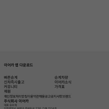
이어카 앱 다운로드
빠른승계
승계차량
신차즉시출고
이어카소식
커뮤니티
가격표
제원
개인정보처리방침
이용약관
채용공고
공지사항
브랜드
주식회사 이어카
대표 유우재
인천광역시 부평구 주부토로 236, D동 1514호