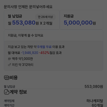
문의사항 언제든 문의넣어주세요
월 납입금
지원금
만 26세 이상
553,080
5,000,000
월
원 X 2개월
원
지원금, 이렇게 쓸 수 있어요
지금 보고 있는 차량 약
9개월 무료
이용 효과
월 대여료
-1,946,920
-452%
절감 효과
🍺 맥주 약1,000잔
🍗 치킨 약 312마리
비용
553,080원
월 납입금
계약 정보
하나캐피탈
계약업체
60개월
계약기간