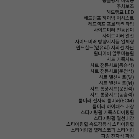
충돌방지 미적용
주차보조
헤드램프 LED
헤드램프 하이빔 어시스트
헤드램프 프로젝션 타입
사이드미러 전동접이
사이드미러 열선
사이드미러 방향지시등 일체형
윈드실드(앞유리) 자외선 차단
휠타이어 알루미늄휠
시트 가죽시트
시트 전동시트(동승석)
시트 전동시트(운전석)
시트 열선시트(앞)
시트 열선시트(뒤)
시트 통풍시트(운전석)
시트 통풍시트(동승석)
룸미러 전자식 룸미러(ECM)
룸미러 하이패스 내장
스티어링휠 가죽스티어링휠
스티어링휠 열선내장
스티어링휠 속도감응식 스티어링휠
스티어링휠 텔레스코픽 스티어링
파킹 전자식 파킹