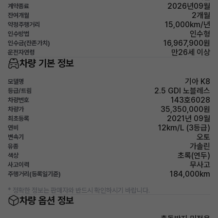
2026년09월
계약종료
2개월
잔여개월
15,000km/년
약정주행거리
인수형
인수방법
16,967,900원
인수금(잔존가치)
만26세 이상
운전자연령
차량 기본 정보
기아 K8
모델명
2.5 GDI 노블레스
등급/트림
143호6028
차량번호
35,350,000원
차량가
2021년 09월
최초등록
12km/L (3등급)
연비
오토
변속기
가솔린
유종
초록(연두)
색상
무사고
사고이력
184,000km
주행거리(등록일기준)
* 정확한 정보는 판매자와 반드시 확인하시기 바랍니다.
차량 옵션 정보