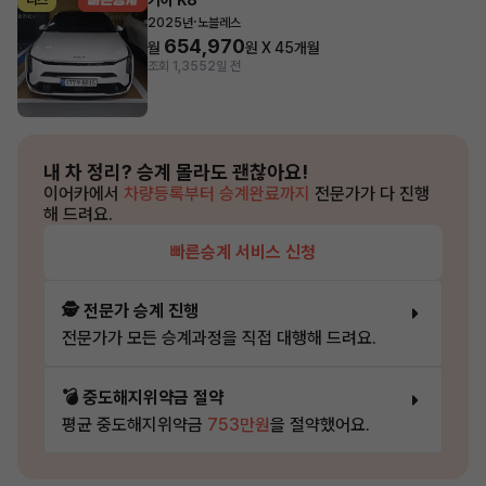
기아 K8
리스
·
2025년
노블레스
654,970
월
원 X
45
개월
조회 1,355
2일 전
내 차 정리?
승계 몰라도 괜찮아요!
이어카에서
차량등록부터 승계완료까지
전문가가 다 진행
해 드려요.
빠른승계 서비스 신청
🕵️ 전문가 승계 진행
전문가가 모든 승계과정을 직접 대행해 드려요.
💣 중도해지위약금 절약
평균 중도해지위약금
753만원
을 절약했어요.