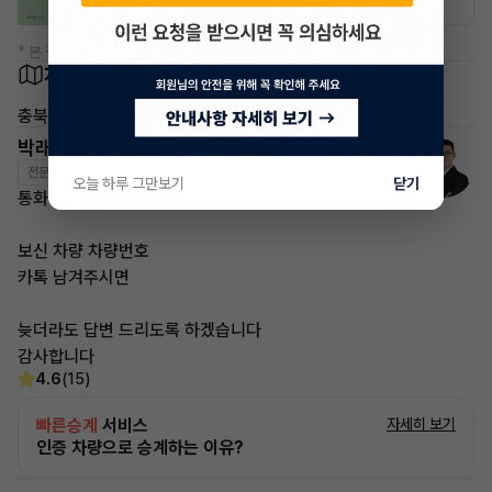
* 본 정보는 지자체마다 다를 수 있으니 실제 정보와 확인해 주세요.
차량 위치
충북 청주시
박래철 매니저
전문교육수료
자격인증완료
오늘 하루 그만보기
닫기
통화가 부재중 이더라도
보신 차량 차량번호
카톡 남겨주시면
늦더라도 답변 드리도록 하겠습니다
감사합니다
4.6
(15)
빠른승계
서비스
자세히 보기
인증 차량으로 승계하는 이유?