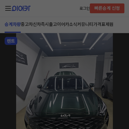
빠른승계 신청
로그인
승계차량
중고차
신차즉시출고
이어카소식
커뮤니티
가격표
제원
렌트