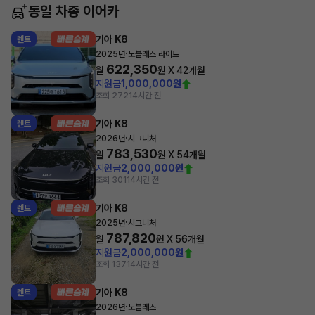
동일 차종 이어카
기아 K8
렌트
·
2025년
노블레스 라이트
622,350
월
원 X
42
개월
지원금
1,000,000원
조회 272
14시간 전
기아 K8
렌트
·
2026년
시그니처
783,530
월
원 X
54
개월
지원금
2,000,000원
조회 301
14시간 전
기아 K8
렌트
·
2025년
시그니처
787,820
월
원 X
56
개월
지원금
2,000,000원
조회 137
14시간 전
기아 K8
렌트
·
2026년
노블레스