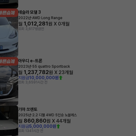
테슬라 모델 3
·
2022년
AWD Long Range
1,012,281
월
원 X
0
개월
조회 3,617
방금전
아우디 e-트론
·
2023년
55 quattro Sportback
1,237,782
월
원 X
23
개월
지원금
10,000,000원
조회 3,659
1시간 전
기아 쏘렌토
·
2025년
2.2 디젤 4WD 5인승 노블레스
860,860
월
원 X
44
개월
지원금
5,000,000원
조회 134
1시간 전