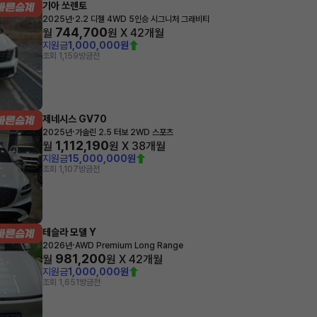
기아 쏘렌토
·
2025년
2.2 디젤 4WD 5인승 시그니처 그래비티
744,700
월
원 X
42
개월
지원금
1,000,000원
조회 1,159
방금전
제네시스 GV70
·
2025년
가솔린 2.5 터보 2WD 스포츠
1,112,190
월
원 X
38
개월
지원금
15,000,000원
조회 1,107
방금전
테슬라 모델 Y
·
2026년
AWD Premium Long Range
981,200
월
원 X
42
개월
지원금
1,000,000원
조회 1,651
방금전