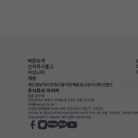
빠른승계
신차즉시출고
커뮤니티
제원
개인정보처리방침
이용약관
채용공고
공지사항
브랜드
주식회사 이어카
대표 유우재
인천광역시 부평구 주부토로 236, D동 1514호
cs@eacar.co.kr
사업자 등록번호 539-88-02334 | 1877-2520
이어카는 통신판매 중개자로서 통신판매의 당사자가 아니며, 상품, 거래정보, 거래에 대하여
Copyrightⓒ eacar. All right reserved.