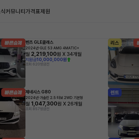
소식
커뮤니티
가격표
제원
대
벤츠 GLE클래스
리스
·
2024년
GLE 53 AMG 4MATIC+
2,219,100
월
원 X
34
개월
지원금
10,000,000원
조회 620
방금전
제네시스 G80
렌트
·
2024년
가솔린 2.5 터보 2WD 기본형
1,047,300
월
원 X
26
개월
조회 857
방금전