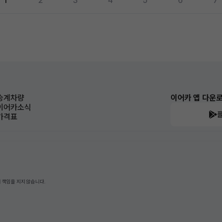
1
2
3
4
5
6
7
승계차량
이어카 앱 다운
이어카소식
가격표
 책임을 지지 않습니다.