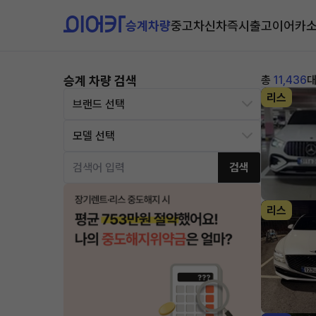
승계차량
중고차
신차즉시출고
이어카
승계 차량 검색
총
11,436
리스
검색
리스