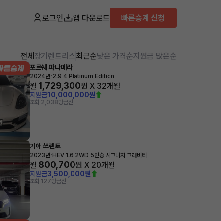
로그인
앱 다운로드
빠른승계 신청
전체
장기렌트
리스
최근순
낮은 가격순
지원금 많은순
포르쉐 파나메라
·
2024년
2.9 4 Platinum Edition
1,729,300
월
원 X
32
개월
지원금
10,000,000원
조회 2,038
방금전
기아 쏘렌토
·
2023년
HEV 1.6 2WD 5인승 시그니처 그래비티
800,700
월
원 X
20
개월
지원금
3,500,000원
조회 127
방금전