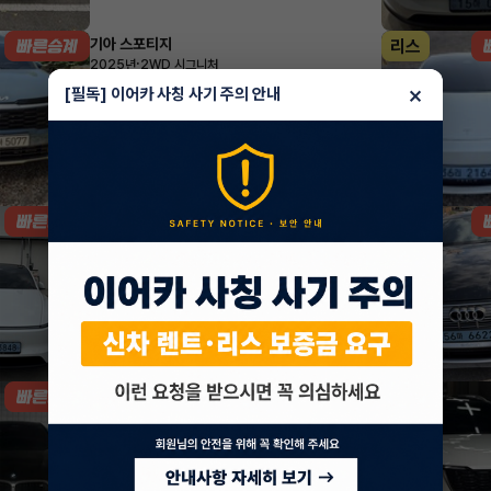
기아 스포티지
리스
·
2025년
2WD 시그니처
726,440
월
원 X
47
개월
×
[필독] 이어카 사칭 사기 주의 안내
지원금
3,000,000원
조회 640
방금전
테슬라 모델 Y
리스
·
2025년
AWD Long Range
914,540
월
원 X
49
개월
지원금
1,000,000원
조회 286
방금전
BMW 8시리즈
렌트
·
2024년
그란쿠페 M850i xDrive
1,997,960
월
원 X
35
개월
지원금
5,000,000원
조회 743
1시간 전