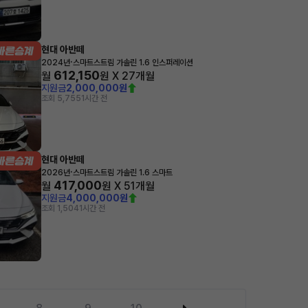
현대 아반떼
·
2024년
스마트스트림 가솔린 1.6 인스퍼레이션
612,150
월
원 X
27
개월
지원금
2,000,000원
조회 5,755
1시간 전
현대 아반떼
·
2026년
스마트스트림 가솔린 1.6 스마트
417,000
월
원 X
51
개월
지원금
4,000,000원
조회 1,504
1시간 전