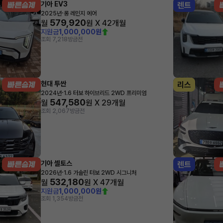
기아 EV3
렌트
·
2025년
롱 레인지 에어
579,920
월
원 X
42
개월
지원금
1,000,000원
조회 7,218
방금전
현대 투싼
리스
·
2024년
1.6 터보 하이브리드 2WD 프리미엄
547,580
월
원 X
29
개월
조회 2,067
방금전
기아 셀토스
렌트
·
2026년
1.6 가솔린 터보 2WD 시그니처
532,180
월
원 X
47
개월
지원금
1,000,000원
조회 1,354
방금전