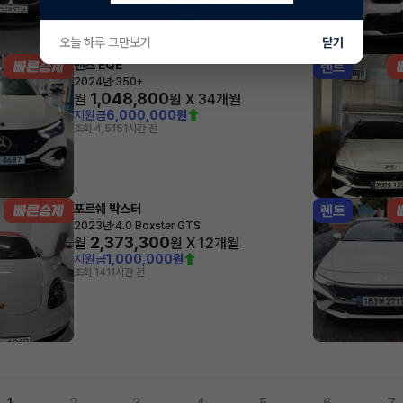
오늘 하루 그만보기
닫기
벤츠 EQE
렌트
·
2024년
350+
1,048,800
월
원 X
34
개월
지원금
6,000,000원
조회 4,515
1시간 전
포르쉐 박스터
렌트
·
2023년
4.0 Boxster GTS
2,373,300
월
원 X
12
개월
지원금
1,000,000원
조회 141
1시간 전